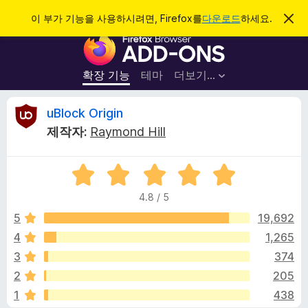
검
로그인
이 부가 기능을 사용하시려면, Firefox를
다운로드
하세요.
이
알
색
F
림
닫
i
기
r
확장 기능
테마
더보기…
e
f
u
uBlock Origin
o
제작자:
Raymond Hill
x
B
브
5
라
l
점
우
4.8 / 5
만
저
o
점
5
19,692
부
에
4
1,265
가
c
4
기
3
374
.
능
8
k
2
205
점
1
438