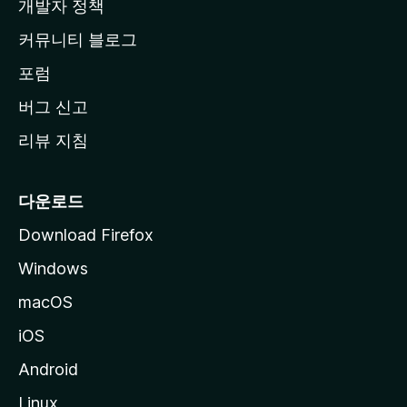
개발자 정책
로
커뮤니티 블로그
이
동
포럼
버그 신고
리뷰 지침
다운로드
Download Firefox
Windows
macOS
iOS
Android
Linux