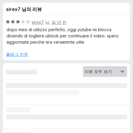
O
sirex7 님의 리뷰
r
5
sirex7
님,
일 년 전
i
점
dopo mesi di utilizzo perfetto, oggi yutube mi blocca
만
dicendo di togliere ublock per continuare il video. spero
점
aggiorniate perche era veraemnte utile
g
에
3
플래그 지정
i
점
n
에
대
한
리