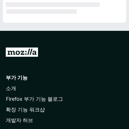
M
o
z
i
부가 기능
l
소개
l
a
Firefox 부가 기능 블로그
홈
확장 기능 워크샵
페
개발자 허브
이
지