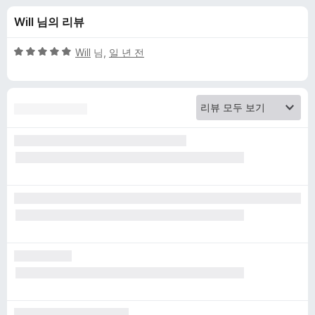
O
Will 님의 리뷰
r
5
Will
님,
일 년 전
i
점
만
점
g
에
5
i
점
n
에
대
한
리