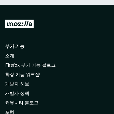
M
o
z
i
부가 기능
l
소개
l
a
Firefox 부가 기능 블로그
홈
확장 기능 워크샵
페
개발자 허브
이
지
개발자 정책
로
커뮤니티 블로그
이
동
포럼