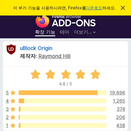
검
로그인
이 부가 기능을 사용하시려면, Firefox를
다운로드
하세요.
이
알
색
F
림
닫
i
기
r
확장 기능
테마
더보기…
e
f
u
uBlock Origin
o
제작자:
Raymond Hill
x
B
브
5
라
l
점
우
4.8 / 5
만
저
o
점
5
19,696
부
에
4
1,265
가
c
4
기
3
374
.
능
8
k
2
206
점
1
438