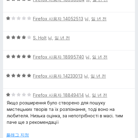
점
에
만
5
5
점
Firefox 사용자 14052513
님,
일 년 전
점
점
에
만
5
5
점
S. Holt
님,
일 년 전
점
점
에
만
1
5
점
Firefox 사용자 18995740
님,
일 년 전
점
점
에
만
4
5
점
Firefox 사용자 14233013
님,
일 년 전
점
점
에
만
5
5
점
Firefox 사용자 18849414
님,
일 년 전
점
점
에
Якщо розширення було створено для пошуку
만
5
мистецьких творів та їх розпізнання, тоді воно на
점
점
любителя. Низька оцінка, за непотрібності в масі. тим
에
паче ще з рекомендації
1
점
플래그 지정