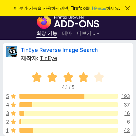
검
로그인
이 부가 기능을 사용하시려면, Firefox를
다운로드
하세요.
이
알
색
F
림
닫
i
기
r
확장 기능
테마
더보기…
e
f
T
TinEye Reverse Image Search
o
제작자:
TinEye
x
i
브
5
라
n
점
우
4.1 / 5
만
저
E
점
5
193
부
에
4
37
가
y
4
기
3
16
.
능
1
e
2
6
점
1
42