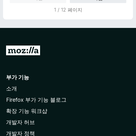
1 / 12 페이지
M
o
z
i
부가 기능
l
소개
l
a
Firefox 부가 기능 블로그
홈
확장 기능 워크샵
페
개발자 허브
이
지
개발자 정책