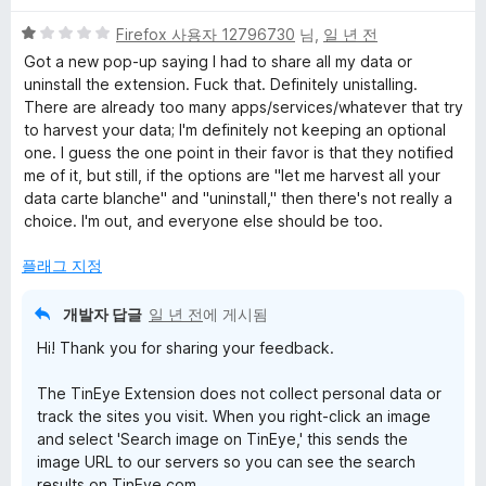
5
Firefox 사용자 12796730
님,
일 년 전
점
Got a new pop-up saying I had to share all my data or
만
uninstall the extension. Fuck that. Definitely unistalling.
점
There are already too many apps/services/whatever that try
에
to harvest your data; I'm definitely not keeping an optional
1
one. I guess the one point in their favor is that they notified
점
me of it, but still, if the options are "let me harvest all your
data carte blanche" and "uninstall," then there's not really a
choice. I'm out, and everyone else should be too.
플래그 지정
개발자 답글
일 년 전
에 게시됨
Hi! Thank you for sharing your feedback.
The TinEye Extension does not collect personal data or
track the sites you visit. When you right-click an image
and select 'Search image on TinEye,' this sends the
image URL to our servers so you can see the search
results on TinEye.com.