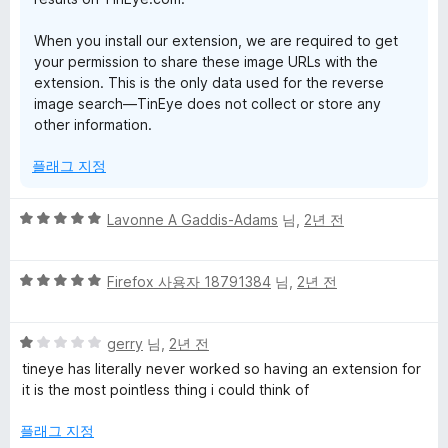
When you install our extension, we are required to get
your permission to share these image URLs with the
extension. This is the only data used for the reverse
image search—TinEye does not collect or store any
other information.
플래그 지정
5
Lavonne A Gaddis-Adams
님,
2년 전
점
만
5
점
Firefox 사용자 18791384
님,
2년 전
점
에
만
5
5
점
gerry
님,
2년 전
점
점
에
tineye has literally never worked so having an extension for
만
5
it is the most pointless thing i could think of
점
점
에
플래그 지정
1