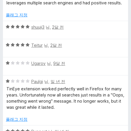
leverages multiple search engines and had positive results.
g
플래그 지정
e
5
shuuji3
님,
2달 전
점
S
만
5
점
Teitur
님,
2달 전
e
점
에
만
5
5
점
Ugarov
님,
9달 전
점
a
점
에
만
5
r
5
점
Paulgi
님,
일 년 전
점
점
에
TinEye extension worked perfectly well in Firefox for many
c
만
1
years. Unfortunately now all searches just results in a "Oops,
점
점
something went wrong" message. It no longer works, but it
에
h
was great while it lasted.
1
점
플래그 지정
에