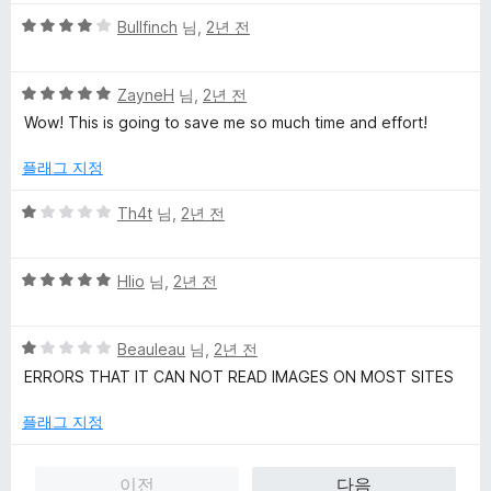
점
5
Bullfinch
님,
2년 전
점
만
5
점
ZayneH
님,
2년 전
점
에
Wow! This is going to save me so much time and effort!
만
4
점
점
플래그 지정
에
5
5
Th4t
님,
2년 전
점
점
만
5
점
Hlio
님,
2년 전
점
에
만
1
5
점
Beauleau
님,
2년 전
점
점
에
ERRORS THAT IT CAN NOT READ IMAGES ON MOST SITES
만
5
점
점
플래그 지정
에
1
이전
다음
점