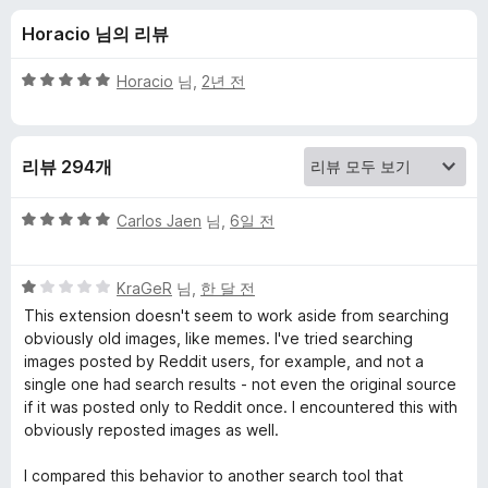
R
Horacio 님의 리뷰
e
5
Horacio
님,
2년 전
v
점
만
점
e
리뷰 294개
에
5
r
점
5
Carlos Jaen
님,
6일 전
점
s
만
5
점
KraGeR
님,
한 달 전
점
에
e
This extension doesn't seem to work aside from searching
만
5
obviously old images, like memes. I've tried searching
점
점
images posted by Reddit users, for example, and not a
I
에
single one had search results - not even the original source
1
if it was posted only to Reddit once. I encountered this with
m
점
obviously reposted images as well.
a
I compared this behavior to another search tool that