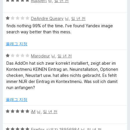
5
Ruppert
님,
일 년 전
대
점
만
한
5
점
DeAndre Queary
님,
일 년 전
점
에
finds nothing 99% of the time. I've found Yandex image
만
5
search way better than this mess.
리
점
점
에
플래그 지정
뷰
1
점
5
Marodeur
님,
일 년 전
점
Das AddOn hat sich zwar korrekt installiert, zeigt aber im
만
Kontextmenü KEINEN Eintrag an. Neuinstallation, Optionen
점
checken, Neustart usw. hat alles nichts gebracht. Es fehlt
에
immer NUR der Eintrag im Kontextmenü. Was soll ich damit
1
nun anfangen?
점
플래그 지정
5
iM
님,
일 년 전
점
만
5
점
Firefox 사용자 18956984
님,
일 년 전