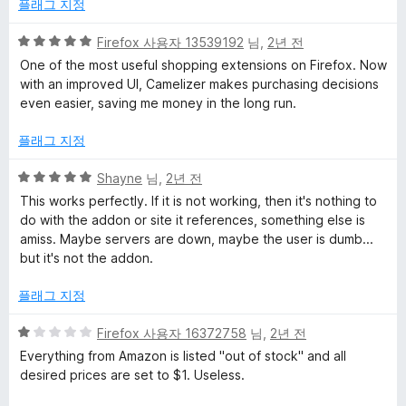
점
플래그 지정
c
5
Firefox 사용자 13539192
님,
2년 전
점
One of the most useful shopping extensions on Firefox. Now
e
만
with an improved UI, Camelizer makes purchasing decisions
점
even easier, saving me money in the long run.
T
에
5
플래그 지정
점
r
5
Shayne
님,
2년 전
점
This works perfectly. If it is not working, then it's nothing to
a
만
do with the addon or site it references, something else is
점
amiss. Maybe servers are down, maybe the user is dumb...
c
에
but it's not the addon.
5
k
점
플래그 지정
e
5
Firefox 사용자 16372758
님,
2년 전
점
Everything from Amazon is listed "out of stock" and all
만
desired prices are set to $1. Useless.
r
점