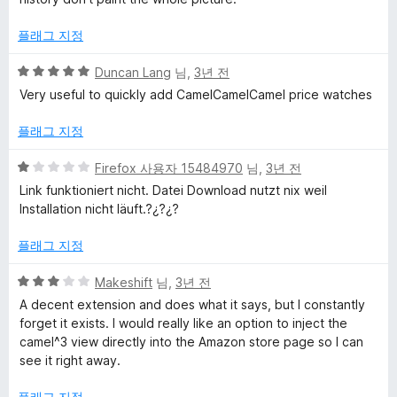
플래그 지정
5
Duncan Lang
님,
3년 전
점
Very useful to quickly add CamelCamelCamel price watches
만
점
플래그 지정
에
5
5
Firefox 사용자 15484970
님,
3년 전
점
점
Link funktioniert nicht. Datei Download nutzt nix weil
만
Installation nicht läuft.?¿?¿?
점
에
플래그 지정
1
점
5
Makeshift
님,
3년 전
점
A decent extension and does what it says, but I constantly
만
forget it exists. I would really like an option to inject the
점
camel^3 view directly into the Amazon store page so I can
에
see it right away.
3
점
플래그 지정