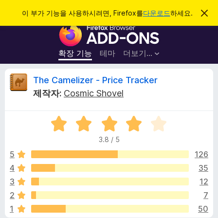
검
로그인
이 부가 기능을 사용하시려면, Firefox를
다운로드
하세요.
이
알
색
F
림
닫
i
기
r
확장 기능
테마
더보기…
e
f
T
The Camelizer - Price Tracker
o
제작자:
Cosmic Shovel
x
h
브
5
라
e
점
우
3.8 / 5
만
저
C
점
5
126
부
에
4
35
가
a
3
기
3
12
.
능
8
m
2
7
점
1
50