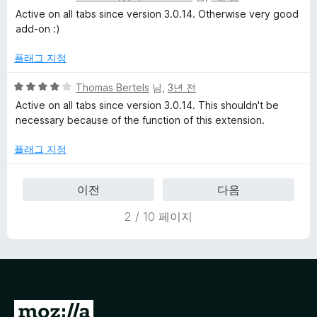
점
에
Active on all tabs since version 3.0.14. Otherwise very good
만
5
add-on :)
점
점
에
플래그 지정
4
점
5
Thomas Bertels
님,
3년 전
점
Active on all tabs since version 3.0.14. This shouldn't be
만
necessary because of the function of this extension.
점
에
플래그 지정
4
점
이전
다음
2 / 10 페이지
M