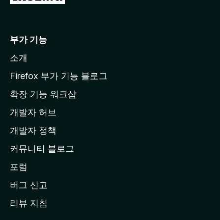
o
z
i
부가 기능
l
소개
l
a
Firefox 부가 기능 블로그
홈
확장 기능 워크샵
페
개발자 허브
이
지
개발자 정책
로
커뮤니티 블로그
이
동
포럼
버그 신고
리뷰 지침