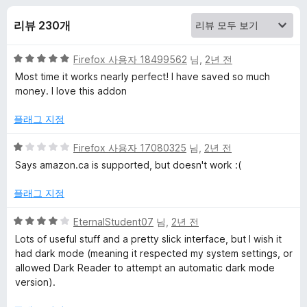
e
리뷰 230개
l
5
Firefox 사용자 18499562
님,
2년 전
i
점
Most time it works nearly perfect! I have saved so much
만
money. I love this addon
z
점
에
플래그 지정
e
5
점
5
Firefox 사용자 17080325
님,
2년 전
점
r
Says amazon.ca is supported, but doesn't work :(
만
점
플래그 지정
-
에
1
5
EternalStudent07
님,
2년 전
P
점
점
Lots of useful stuff and a pretty slick interface, but I wish it
만
had dark mode (meaning it respected my system settings, or
r
점
allowed Dark Reader to attempt an automatic dark mode
에
version).
4
i