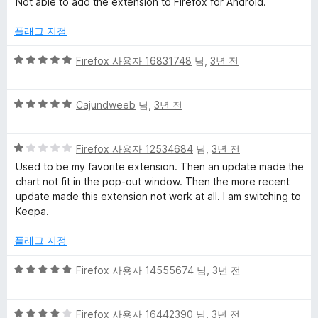
Not able to add the extension to Firefox for Android.
만
점
플래그 지정
에
1
5
Firefox 사용자 16831748
님,
3년 전
점
점
만
5
점
Cajundweeb
님,
3년 전
점
에
만
5
5
점
Firefox 사용자 12534684
님,
3년 전
점
점
에
Used to be my favorite extension. Then an update made the
만
5
chart not fit in the pop-out window. Then the more recent
점
점
update made this extension not work at all. I am switching to
에
Keepa.
1
점
플래그 지정
5
Firefox 사용자 14555674
님,
3년 전
점
만
5
점
Firefox 사용자 16442390
님,
3년 전