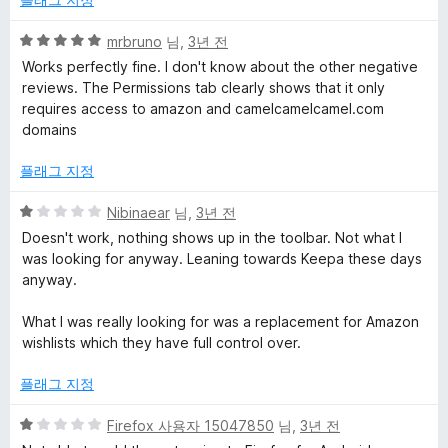
5
mrbruno
님,
3년 전
점
Works perfectly fine. I don't know about the other negative
만
reviews. The Permissions tab clearly shows that it only
점
requires access to amazon and camelcamelcamel.com
에
domains
5
점
플래그 지정
5
Nibinaear
님,
3년 전
점
Doesn't work, nothing shows up in the toolbar. Not what I
만
was looking for anyway. Leaning towards Keepa these days
점
anyway.
에
1
What I was really looking for was a replacement for Amazon
점
wishlists which they have full control over.
플래그 지정
5
Firefox 사용자 15047850
님,
3년 전
점