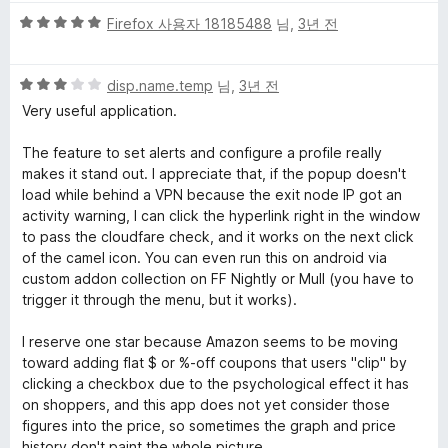
만
5
점
Firefox 사용자 18185488
님,
3년 전
점
에
만
1
5
점
disp.name.temp
님,
3년 전
점
점
에
Very useful application.
만
5
점
점
The feature to set alerts and configure a profile really
에
makes it stand out. I appreciate that, if the popup doesn't
3
load while behind a VPN because the exit node IP got an
점
activity warning, I can click the hyperlink right in the window
to pass the cloudfare check, and it works on the next click
of the camel icon. You can even run this on android via
custom addon collection on FF Nightly or Mull (you have to
trigger it through the menu, but it works).
I reserve one star because Amazon seems to be moving
toward adding flat $ or %-off coupons that users "clip" by
clicking a checkbox due to the psychological effect it has
on shoppers, and this app does not yet consider those
figures into the price, so sometimes the graph and price
history don't paint the whole picture.