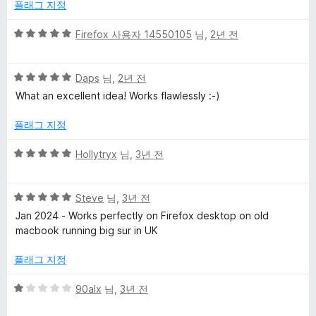
에
플래그 지정
에
1
점
5
Firefox 사용자 14550105
님,
2년 전
대
점
만
5
한
점
Daps
님,
2년 전
점
에
What an excellent idea! Works flawlessly :-)
만
5
리
점
점
플래그 지정
에
뷰
5
5
Hollytryx
님,
3년 전
점
점
만
5
점
Steve
님,
3년 전
점
에
Jan 2024 - Works perfectly on Firefox desktop on old
만
5
macbook running big sur in UK
점
점
에
플래그 지정
5
점
5
90alx
님,
3년 전
점