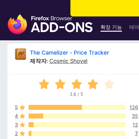
F
i
확장 기능
테
r
e
f
T
The Camelizer - Price Tracker
o
제작자:
Cosmic Shovel
x
h
브
라
e
5
우
점
저
3.8 / 5
C
만
부
점
가
5
126
에
a
기
3
4
35
.
능
3
12
m
8
2
7
점