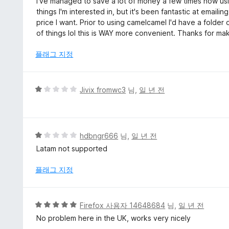
I've managed to save a lot of money a few times now usin
만
things I'm interested in, but it's been fantastic at emai
점
price I want. Prior to using camelcamel I'd have a folde
에
of things lol this is WAY more convenient. Thanks for mak
5
점
플래그 지정
5
Jivix fromwc3
님,
일 년 전
점
만
점
에
5
hdbngr666
님,
일 년 전
1
점
Latam not supported
점
만
점
플래그 지정
에
1
점
5
Firefox 사용자 14648684
님,
일 년 전
점
No problem here in the UK, works very nicely
만