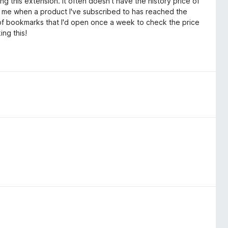
g this extension. It often doesn't have the history price of
ling me when a product I've subscribed to has reached the
r of bookmarks that I'd open once a week to check the price
ing this!