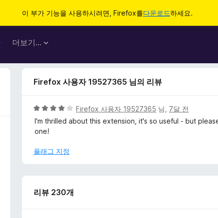
이 부가 기능을 사용하시려면, Firefox를
다운로드
하세요.
마
더보기…
Firefox 사용자 19527365 님의 리뷰
5
Firefox 사용자 19527365
님,
7달 전
점
I'm thrilled about this extension, it's so useful - but plea
만
one!
점
에
플래그 지정
4
점
리뷰 230개