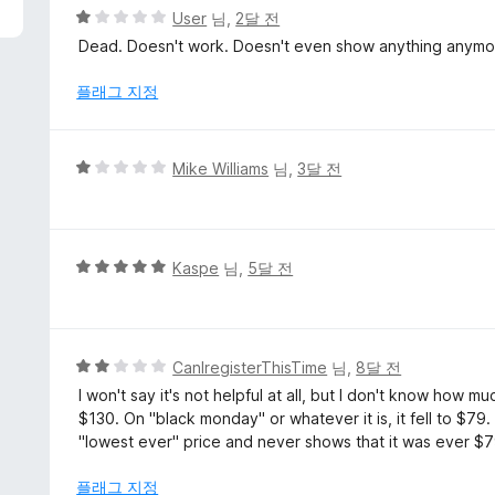
5
User
님,
2달 전
점
Dead. Doesn't work. Doesn't even show anything anymo
만
점
플래그 지정
에
1
점
5
Mike Williams
님,
3달 전
점
만
점
에
5
Kaspe
님,
5달 전
1
점
점
만
점
에
5
CanIregisterThisTime
님,
8달 전
5
점
I won't say it's not helpful at all, but I don't know how m
점
만
$130. On "black monday" or whatever it is, it fell to $79.
점
"lowest ever" price and never shows that it was ever $7
에
2
플래그 지정