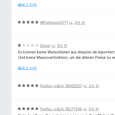
3
플래그 지정
점
5
WPJohnson0711
님,
2년 전
점
만
점
에
5
Ghost
님,
2년 전
5
점
Es können keine Wunschlisten aus Amazon de importier
점
만
Und keine Mausoverfunktion, um die älteren Preise zu s
점
에
플래그 지정
1
점
5
Firefox 사용자 18063227
님,
2년 전
점
만
점
에
5
Firefox 사용자 18271539
님,
2년 전
5
점