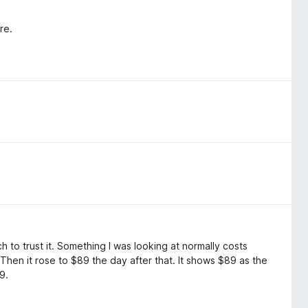
re.
uch to trust it. Something I was looking at normally costs
 Then it rose to $89 the day after that. It shows $89 as the
9.