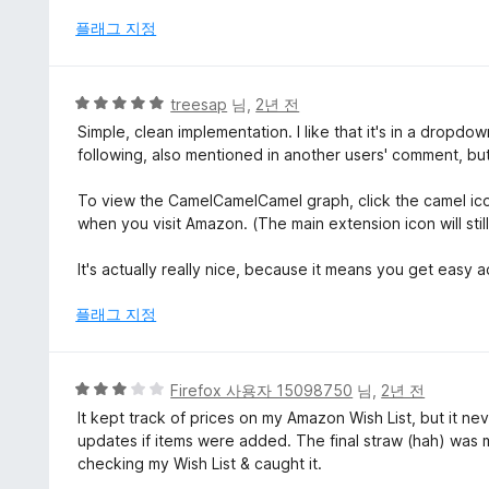
만
점
플래그 지정
에
5
점
5
treesap
님,
2년 전
점
Simple, clean implementation. I like that it's in a dropdo
만
following, also mentioned in another users' comment, but
점
에
To view the CamelCamelCamel graph, click the camel icon
5
when you visit Amazon. (The main extension icon will stil
점
It's actually really nice, because it means you get easy 
플래그 지정
5
Firefox 사용자 15098750
님,
2년 전
점
It kept track of prices on my Amazon Wish List, but it neve
만
updates if items were added. The final straw (hah) was m
점
checking my Wish List & caught it.
에