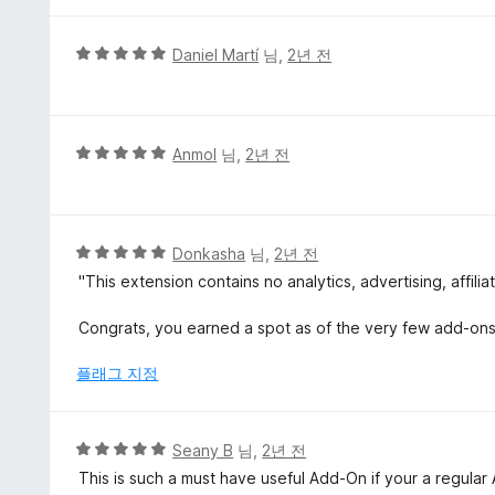
5
점
5
Daniel Martí
님,
2년 전
점
만
점
에
5
Anmol
님,
2년 전
5
점
점
만
점
에
5
Donkasha
님,
2년 전
5
점
"This extension contains no analytics, advertising, affilia
점
만
점
Congrats, you earned a spot as of the very few add-ons 
에
5
플래그 지정
점
5
Seany B
님,
2년 전
점
This is such a must have useful Add-On if your a regular