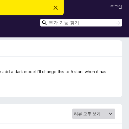
로그인
이
알
림
검
닫
검
기
색
색
se add a dark mode! I'll change this to 5 stars when it has