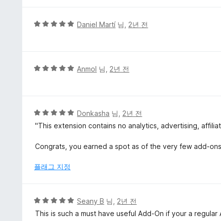
5
점
5
Daniel Martí
님,
2년 전
점
만
점
에
5
Anmol
님,
2년 전
5
점
점
만
점
에
5
Donkasha
님,
2년 전
5
점
"This extension contains no analytics, advertising, affilia
점
만
점
Congrats, you earned a spot as of the very few add-ons 
에
5
플래그 지정
점
5
Seany B
님,
2년 전
점
This is such a must have useful Add-On if your a regular