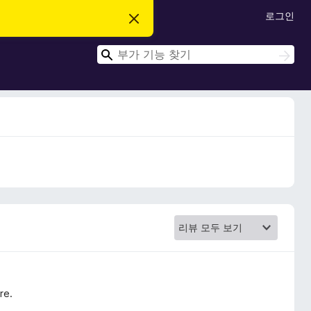
로그인
이
알
림
검
닫
검
기
색
색
re.