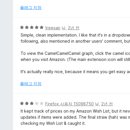
만
점
플래그 지정
에
5
점
5
treesap
님,
2년 전
점
Simple, clean implementation. I like that it's in a dropdo
만
following, also mentioned in another users' comment, but
점
에
To view the CamelCamelCamel graph, click the camel icon
5
when you visit Amazon. (The main extension icon will stil
점
It's actually really nice, because it means you get easy 
플래그 지정
5
Firefox 사용자 15098750
님,
2년 전
점
It kept track of prices on my Amazon Wish List, but it neve
만
updates if items were added. The final straw (hah) was m
점
checking my Wish List & caught it.
에