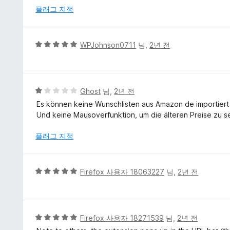
3
플래그 지정
점
5
WPJohnson0711
님,
2년 전
점
만
점
에
5
Ghost
님,
2년 전
5
점
Es können keine Wunschlisten aus Amazon de importier
점
만
Und keine Mausoverfunktion, um die älteren Preise zu s
점
에
플래그 지정
1
점
5
Firefox 사용자 18063227
님,
2년 전
점
만
점
에
5
Firefox 사용자 18271539
님,
2년 전
5
점