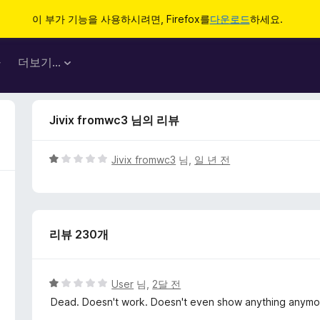
이 부가 기능을 사용하시려면, Firefox를
다운로드
하세요.
마
더보기…
Jivix fromwc3 님의 리뷰
5
Jivix fromwc3
님,
일 년 전
점
만
점
에
리뷰 230개
1
점
5
User
님,
2달 전
점
Dead. Doesn't work. Doesn't even show anything anymo
만