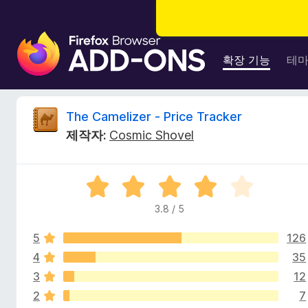
F
i
확장 기능
테
r
e
f
T
The Camelizer - Price Tracker
o
제작자:
Cosmic Shovel
x
h
브
라
e
5
우
점
저
3.8 / 5
C
만
부
점
가
5
126
에
a
기
3
4
35
.
능
3
12
m
8
2
7
점