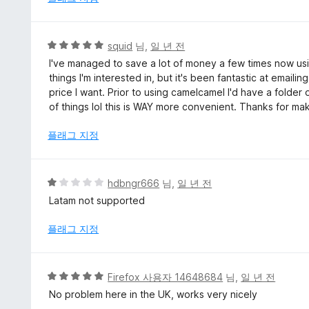
에
5
점
5
squid
님,
일 년 전
점
I've managed to save a lot of money a few times now usin
만
things I'm interested in, but it's been fantastic at emai
점
price I want. Prior to using camelcamel I'd have a folde
에
of things lol this is WAY more convenient. Thanks for mak
5
점
플래그 지정
5
hdbngr666
님,
일 년 전
점
Latam not supported
만
점
플래그 지정
에
1
점
5
Firefox 사용자 14648684
님,
일 년 전
점
No problem here in the UK, works very nicely
만