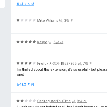
점
플래그 지정
에
1
점
5
Mike Williams
님,
3달 전
점
만
점
에
5
Kaspe
님,
5달 전
1
점
점
만
점
에
5
Firefox 사용자 19527365
님,
7달 전
5
점
I'm thrilled about this extension, it's so useful - but plea
점
만
one!
점
에
플래그 지정
4
점
5
CanIregisterThisTime
님,
8달 전
점
I won't say it's not helpful at all, but I don't know how m