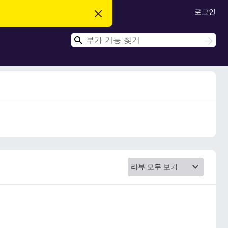
로그인
이
알
림
검
닫
검
기
색
색