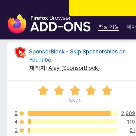
F
i
확장 기능
테
r
e
f
S
SponsorBlock - Skip Sponsorships on
o
YouTube
x
p
제작자:
Ajay (SponsorBlock)
브
라
o
우
5
저
n
점
부
4.8 / 5
만
가
s
점
기
5
2,909
에
능
4
4
110
o
.
3
51
8