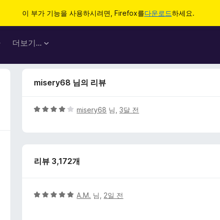
이 부가 기능을 사용하시려면, Firefox를
다운로드
하세요.
마
더보기…
misery68 님의 리뷰
5
misery68
님,
3달 전
점
만
점
에
리뷰 3,172개
4
점
5
A.M.
님,
2일 전
점
만