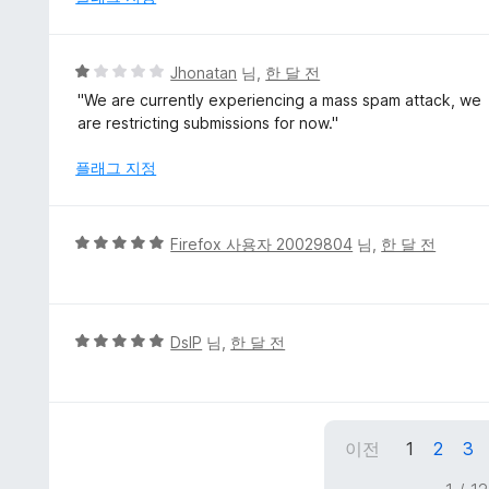
5
점
5
Jhonatan
님,
한 달 전
점
''We are currently experiencing a mass spam attack, we
만
are restricting submissions for now.''
점
에
플래그 지정
1
점
5
Firefox 사용자 20029804
님,
한 달 전
점
만
점
에
5
DslP
님,
한 달 전
5
점
점
만
점
에
이전
1
2
3
5
점