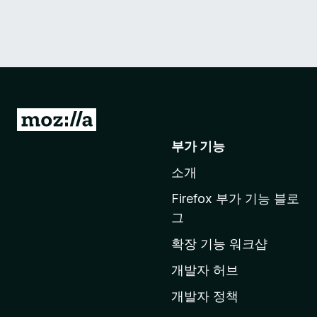
M
o
부가 기능
z
소개
i
l
Firefox 부가 기능 블로
l
그
a
확장 기능 워크샵
홈
페
개발자 허브
이
개발자 정책
지