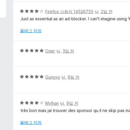
점
에
5
Firefox 사용자 14526755
님,
2일 전
5
점
Just as essential as an ad-blocker. I can't imagine using 
점
만
점
플래그 지정
에
4
점
5
Олег
님,
3일 전
점
만
점
에
5
Gunsyo
님,
9일 전
5
점
점
만
점
에
5
Mylhan
님,
9일 전
5
점
très bon mais jai trouver des sponsor qu il ne skip pas
점
만
점
플래그 지정
에