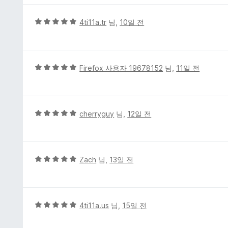
4
점
5
4ti11a.tr
님,
10일 전
점
만
점
에
5
Firefox 사용자 19678152
님,
11일 전
5
점
점
만
점
에
5
cherryguy
님,
12일 전
5
점
점
만
점
에
5
Zach
님,
13일 전
5
점
점
만
점
에
5
4ti11a.us
님,
15일 전
5
점
점
만