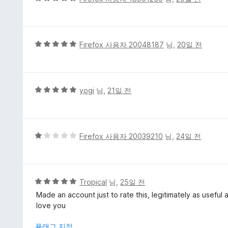
5
점
점
만
점
에
5
Firefox 사용자 20048187
님,
20일 전
5
점
점
만
점
에
5
yogi
님,
21일 전
5
점
점
만
점
에
5
Firefox 사용자 20039210
님,
24일 전
5
점
점
만
점
에
5
Tropical
님,
25일 전
1
점
Made an account just to rate this, legitimately as useful
점
만
love you
점
에
플래그 지정