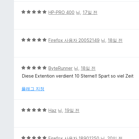
점
에
5
HP-PRO 400
님,
17일 전
5
점
점
만
점
에
5
Firefox 사용자 20052149
님,
18일 전
5
점
점
만
점
에
5
ByteRunner
님,
18일 전
5
점
Diese Extention verdient 10 Sterne!! Spart so viel Zeit
점
만
점
플래그 지정
에
5
점
5
Haz
님,
19일 전
점
만
점
에
5
Firefox 사용자 18901250
님,
20일 전