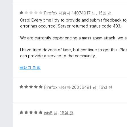
점
에
5
Firefox 사용자 14074017
님,
15일 전
5
점
Crap! Every time I try to provide and submit feedback t
점
만
error has occurred. Server returned status code 403.
점
에
We are currently experiencing a mass spam attack, we ar
1
점
I have tried dozens of time, but continue to get this. 
can provide a service to the community.
플래그 지정
5
Firefox 사용자 20056491
님,
16일 전
점
만
점
에
5
jsis8
님,
16일 전
5
점
점
만