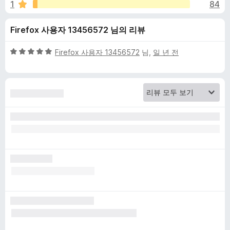
r
1
84
B
Firefox 사용자 13456572 님의 리뷰
l
5
Firefox 사용자 13456572
님,
일 년 전
점
o
만
점
에
c
5
점
k
-
S
k
i