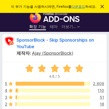
검
로그인
이 부가 기능을 사용하시려면, Firefox를
다운로드
하세요.
이
알
색
F
림
닫
i
기
r
확장 기능
테마
더보기…
e
f
S
SponsorBlock - Skip Sponsorships on
o
YouTube
x
p
제작자:
Ajay (SponsorBlock)
브
라
o
우
5
점
저
n
4.8 / 5
만
부
점
5
2,909
가
s
에
기
4
110
4
능
o
3
51
.
8
2
18
점