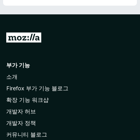
M
o
z
i
부가 기능
l
소개
l
a
Firefox 부가 기능 블로그
홈
확장 기능 워크샵
페
개발자 허브
이
지
개발자 정책
로
커뮤니티 블로그
이