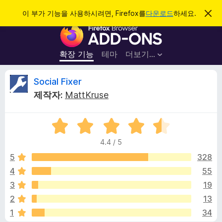
검
로그인
이 부가 기능을 사용하시려면, Firefox를
다운로드
하세요.
이
알
색
F
림
닫
i
기
r
확장 기능
테마
더보기…
e
f
S
Social Fixer
o
제작자:
MattKruse
x
o
브
5
라
c
점
우
4.4 / 5
만
저
i
점
5
328
부
에
4
55
가
a
4
기
3
19
.
능
4
l
2
13
점
1
34