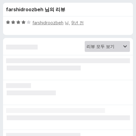
F
farshidroozbeh 님의 리뷰
i
5
farshidroozbeh
님,
9년 전
x
점
만
점
e
에
4
r
점
에
대
한
리
뷰