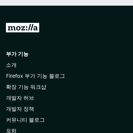
M
o
z
i
부가 기능
l
소개
l
a
Firefox 부가 기능 블로그
홈
확장 기능 워크샵
페
개발자 허브
이
지
개발자 정책
로
커뮤니티 블로그
이
동
포럼