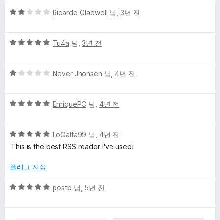
만
1
5
점
Ricardo Gladwell
님,
3년 전
점
점
에
만
5
5
점
Tu4a
님,
3년 전
점
점
에
만
2
5
점
Never Jhonsen
님,
4년 전
점
점
에
만
5
5
점
EnriquePC
님,
4년 전
점
점
에
만
1
5
점
LoGaIta99
님,
4년 전
점
점
에
This is the best RSS reader I've used!
만
5
점
점
플래그 지정
에
5
5
postb
님,
5년 전
점
점
만
점