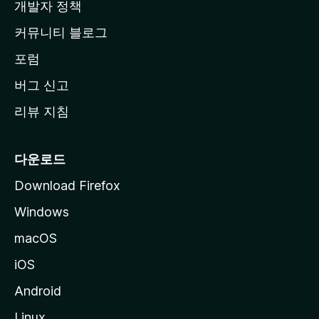
지
개발자 정책
로
커뮤니티 블로그
이
동
포럼
버그 신고
리뷰 지침
다운로드
Download Firefox
Windows
macOS
iOS
Android
Linux