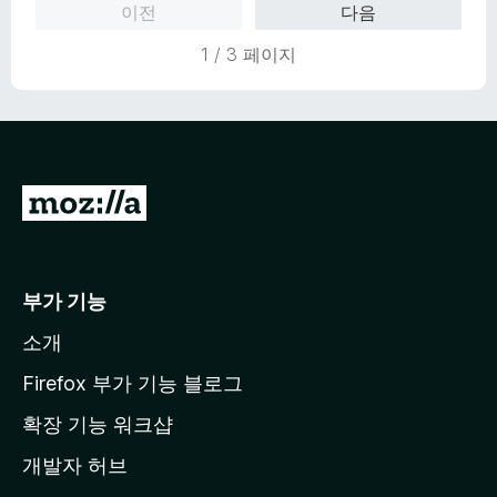
이전
다음
에
5
1 / 3 페이지
점
M
o
z
i
부가 기능
l
소개
l
a
Firefox 부가 기능 블로그
홈
확장 기능 워크샵
페
개발자 허브
이