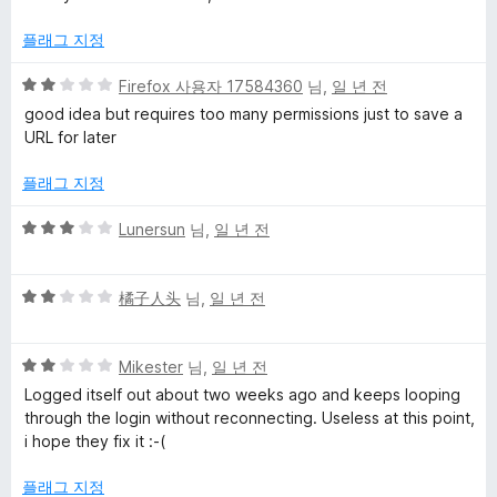
만
5
에
점
점
플래그 지정
에
대
2
5
Firefox 사용자 17584360
님,
일 년 전
점
점
good idea but requires too many permissions just to save a
한
만
URL for later
점
리
에
플래그 지정
2
점
5
뷰
Lunersun
님,
일 년 전
점
만
5
점
橘子人头
님,
일 년 전
점
에
만
3
5
점
Mikester
님,
일 년 전
점
점
에
Logged itself out about two weeks ago and keeps looping
만
2
through the login without reconnecting. Useless at this point,
점
점
i hope they fix it :-(
에
2
플래그 지정