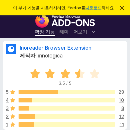
검
로그인
이 부가 기능을 사용하시려면, Firefox를
다운로드
하세요.
이
알
색
F
림
닫
i
기
r
확장 기능
테마
더보기…
e
f
I
Inoreader Browser Extension
o
제작자:
innologica
x
n
브
5
라
o
점
우
3.5 / 5
만
저
r
점
5
29
부
에
4
10
가
e
3
기
3
8
.
능
5
a
2
12
점
1
11