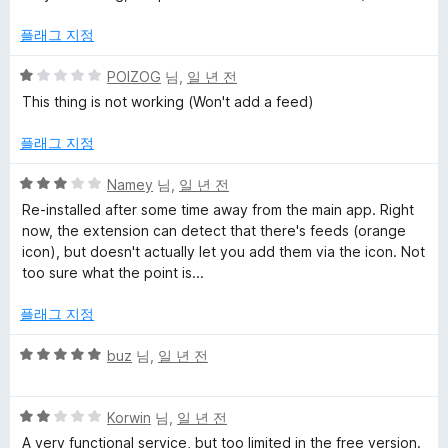
1
E
점
플래그 지정
5
POIZOG
님,
일 년 전
x
점
This thing is not working (Won't add a feed)
만
t
점
플래그 지정
에
e
1
5
Namey
님,
일 년 전
점
점
Re-installed after some time away from the main app. Right
n
만
now, the extension can detect that there's feeds (orange
점
icon), but doesn't actually let you add them via the icon. Not
에
s
too sure what the point is...
3
점
플래그 지정
i
5
buz
님,
일 년 전
o
점
만
n
5
점
Korwin
님,
일 년 전
점
에
A very functional service, but too limited in the free version.