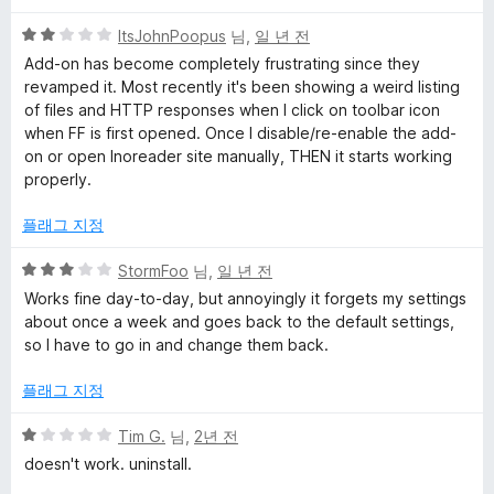
점
5
ItsJohnPoopus
님,
일 년 전
점
Add-on has become completely frustrating since they
만
revamped it. Most recently it's been showing a weird listing
점
of files and HTTP responses when I click on toolbar icon
에
when FF is first opened. Once I disable/re-enable the add-
2
on or open Inoreader site manually, THEN it starts working
점
properly.
플래그 지정
5
StormFoo
님,
일 년 전
점
Works fine day-to-day, but annoyingly it forgets my settings
만
about once a week and goes back to the default settings,
점
so I have to go in and change them back.
에
3
플래그 지정
점
5
Tim G.
님,
2년 전
점
doesn't work. uninstall.
만