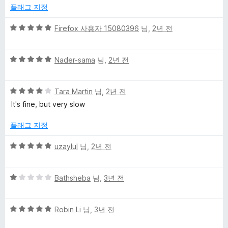
점
플래그 지정
에
1
5
Firefox 사용자 15080396
님,
2년 전
점
점
만
5
점
Nader-sama
님,
2년 전
점
에
만
5
5
점
Tara Martin
님,
2년 전
점
점
에
It's fine, but very slow
만
5
점
점
플래그 지정
에
4
5
uzaylul
님,
2년 전
점
점
만
5
점
Bathsheba
님,
3년 전
점
에
만
5
5
점
Robin Li
님,
3년 전
점
점
에