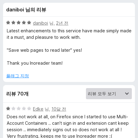
d
daniboi 님의 리뷰
e
5
daniboi
님,
2년 전
r
점
Latest enhancements to this service have made simply made
만
it a must, and pleasure to work with.
점
B
에
"Save web pages to read later" yes!
5
r
점
Thank you Inoreader team!
o
플래그 지정
w
리뷰 70개
s
5
Edke
님,
10달 전
점
Does not work at all, on Firefox since I started to use Multi-
e
만
Account Containers .. can't sign in and extension cant keep
점
session .. immediately signs out so does not work at all !
r
에
Very frustrating, keeps me to use Inoreader more :(