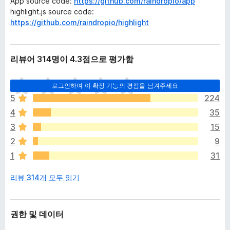
App source code:
https://github.com/raindropio/app
highlight.js source code:
https://github.com/raindropio/highlight
리뷰어 314명이 4.3점으로 평가함
아
로그인하여 이 확장 기능의 평점을 남겨주세요
직
5
224
평
4
35
점
이
3
15
없
2
9
습
1
31
니
다
리뷰 314개 모두 읽기
권한 및 데이터