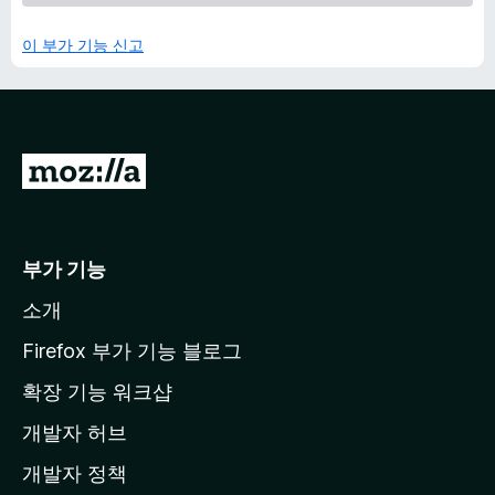
이 부가 기능 신고
M
o
z
i
부가 기능
l
소개
l
a
Firefox 부가 기능 블로그
홈
확장 기능 워크샵
페
개발자 허브
이
지
개발자 정책