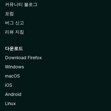
로
커뮤니티 블로그
이
동
포럼
버그 신고
리뷰 지침
다운로드
Download Firefox
Windows
macOS
iOS
Android
Linux