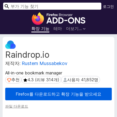
검
로그인
색
F
i
r
확장 기능
테마
더보기…
e
f
확
o
장
Raindrop.io
메
x
타
브
제작자:
Rustem Mussabekov
데
라
이
우
All-in-one bookmark manager
터
저
추천
4.3 (리뷰 314개)
사용자 41,852명
추천
4.3 (리뷰 314개)
사용자 41,852명
부
가
Firefox를 다운로드하고 확장 기능을 받으세요
기
능
파일 다운로드