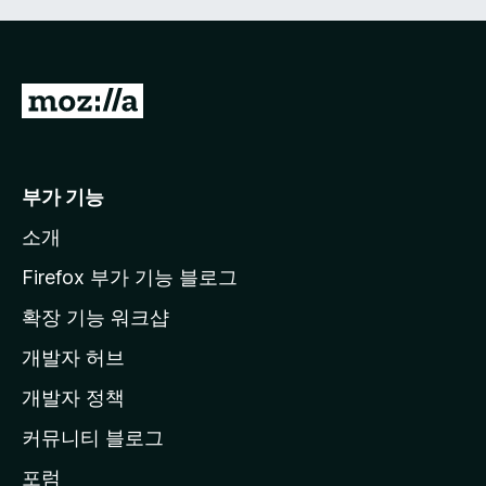
M
o
z
i
부가 기능
l
소개
l
a
Firefox 부가 기능 블로그
홈
확장 기능 워크샵
페
개발자 허브
이
지
개발자 정책
로
커뮤니티 블로그
이
동
포럼