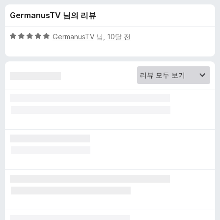
y
GermanusTV 님의 리뷰
B
5
GermanusTV
님,
10달 전
a
점
만
점
d
에
5
g
점
e
r
에
대
한