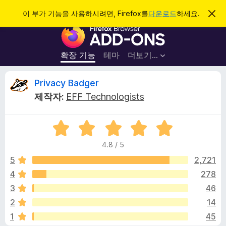
검
로그인
이 부가 기능을 사용하시려면, Firefox를
다운로드
하세요.
이
알
색
F
림
닫
i
기
r
확장 기능
테마
더보기…
e
f
P
Privacy Badger
o
제작자:
EFF Technologists
x
r
브
5
라
i
점
우
4.8 / 5
만
저
v
점
5
2,721
부
에
4
278
가
a
4
기
3
46
.
능
8
c
2
14
점
1
45