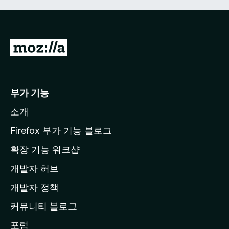
M
o
z
i
부가 기능
l
소개
l
a
Firefox 부가 기능 블로그
홈
확장 기능 워크샵
페
개발자 허브
이
지
개발자 정책
로
커뮤니티 블로그
이
동
포럼