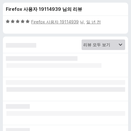
y
Firefox 사용자 19114939 님의 리뷰
B
5
Firefox 사용자 19114939
님,
일 년 전
a
점
만
점
d
에
5
g
점
e
r
에
대
한