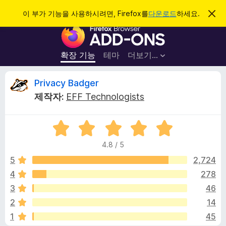
검
로그인
이 부가 기능을 사용하시려면, Firefox를
다운로드
하세요.
이
알
색
F
림
닫
i
기
r
확장 기능
테마
더보기…
e
f
P
Privacy Badger
o
제작자:
EFF Technologists
x
r
브
5
라
i
점
우
4.8 / 5
만
저
v
점
5
2,724
부
에
4
278
가
a
4
기
3
46
.
능
8
c
2
14
점
1
45