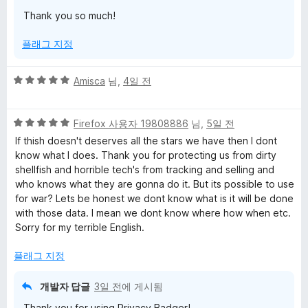
Thank you so much!
리
플래그 지정
뷰
5
Amisca
님,
4일 전
점
만
5
점
Firefox 사용자 19808886
님,
5일 전
점
에
If thish doesn't deserves all the stars we have then I dont
만
5
know what I does. Thank you for protecting us from dirty
점
점
shellfish and horrible tech's from tracking and selling and
에
who knows what they are gonna do it. But its possible to use
5
for war? Lets be honest we dont know what is it will be done
점
with those data. I mean we dont know where how when etc.
Sorry for my terrible English.
플래그 지정
개발자 답글
3일 전
에 게시됨
Thank you for using Privacy Badger!