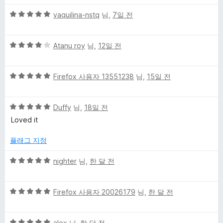
만
5
점
vaquilina-nstq
님,
7일 전
점
에
만
5
5
점
Atanu roy
님,
12일 전
점
점
에
만
5
5
점
Firefox 사용자 13551238
님,
15일 전
점
점
에
만
4
5
점
Duffy
님,
18일 전
점
점
에
Loved it
만
5
점
점
플래그 지정
에
5
5
nighter
님,
한 달 전
점
점
만
5
점
Firefox 사용자 20026179
님,
한 달 전
점
에
만
5
5
점
alex
님,
한 달 전