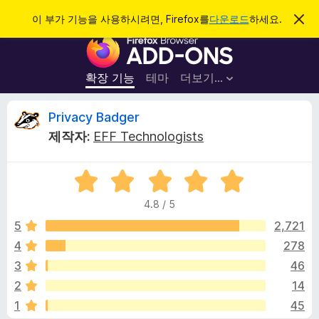
검
로그인
이 부가 기능을 사용하시려면, Firefox를
다운로드
하세요.
이
알
색
F
림
닫
i
기
r
확장 기능
테마
더보기…
e
f
P
Privacy Badger
o
제작자:
EFF Technologists
x
r
브
5
라
i
점
우
4.8 / 5
만
저
v
점
5
2,721
부
에
4
278
가
a
4
기
3
46
.
능
8
c
2
14
점
1
45