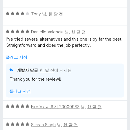
점
에
만
5
5
점
Tony
님,
한 달 전
점
점
에
만
5
5
점
Danielle Valencia
님,
한 달 전
점
점
에
I've tried several alternatives and this one is by far the best.
만
4
Straightforward and does the job perfectly.
점
점
에
플래그 지정
5
점
개발자 답글
한 달 전
에 게시됨
Thank you for the review!!
플래그 지정
5
Firefox 사용자 20000983
님,
한 달 전
점
만
5
점
Simran Singh
님,
한 달 전