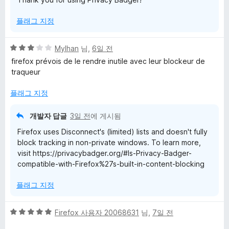
플래그 지정
5
Mylhan
님,
6일 전
점
firefox prévois de le rendre inutile avec leur blockeur de
만
traqueur
점
에
플래그 지정
3
점
개발자 답글
3일 전
에 게시됨
Firefox uses Disconnect's (limited) lists and doesn't fully
block tracking in non-private windows. To learn more,
visit https://privacybadger.org/#Is-Privacy-Badger-
compatible-with-Firefox%27s-built-in-content-blocking
플래그 지정
5
Firefox 사용자 20068631
님,
7일 전
점