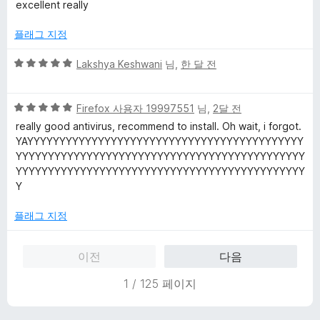
점
에
excellent really
만
5
점
점
플래그 지정
에
5
5
Lakshya Keshwani
님,
한 달 전
점
점
만
5
점
Firefox 사용자 19997551
님,
2달 전
점
에
really good antivirus, recommend to install. Oh wait, i forgot.
만
5
YAYYYYYYYYYYYYYYYYYYYYYYYYYYYYYYYYYYYYYYYYYYY
점
점
YYYYYYYYYYYYYYYYYYYYYYYYYYYYYYYYYYYYYYYYYYYYY
에
YYYYYYYYYYYYYYYYYYYYYYYYYYYYYYYYYYYYYYYYYYYYY
5
Y
점
플래그 지정
이전
다음
1 / 125 페이지