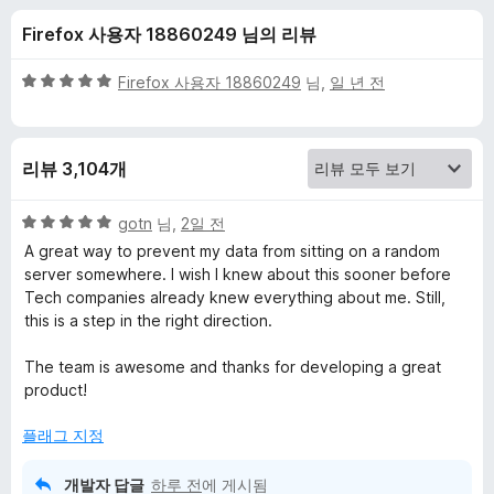
y
Firefox 사용자 18860249 님의 리뷰
B
5
Firefox 사용자 18860249
님,
일 년 전
a
점
만
점
d
리뷰 3,104개
에
5
g
점
5
gotn
님,
2일 전
점
A great way to prevent my data from sitting on a random
e
만
server somewhere. I wish I knew about this sooner before
점
Tech companies already knew everything about me. Still,
에
r
this is a step in the right direction.
5
점
The team is awesome and thanks for developing a great
에
product!
대
플래그 지정
한
개발자 답글
하루 전
에 게시됨