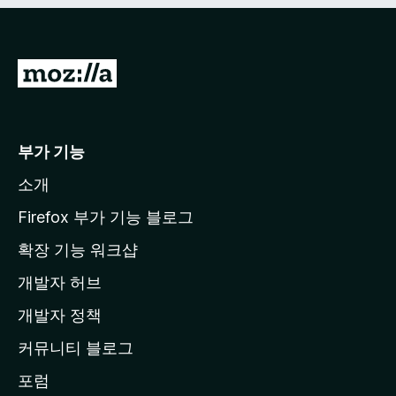
M
o
z
i
부가 기능
l
소개
l
a
Firefox 부가 기능 블로그
홈
확장 기능 워크샵
페
개발자 허브
이
지
개발자 정책
로
커뮤니티 블로그
이
동
포럼