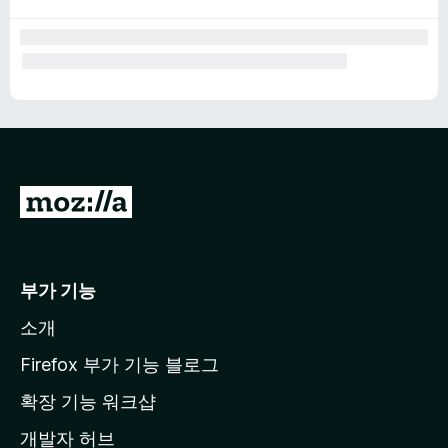
M
o
z
i
부가 기능
l
소개
l
a
Firefox 부가 기능 블로그
홈
확장 기능 워크샵
페
개발자 허브
이