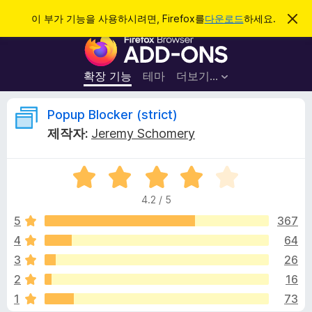
검
로그인
이 부가 기능을 사용하시려면, Firefox를
다운로드
하세요.
이
알
색
F
림
닫
i
기
r
확장 기능
테마
더보기…
e
f
P
Popup Blocker (strict)
o
제작자:
Jeremy Schomery
x
o
브
5
라
p
점
우
4.2 / 5
만
저
u
점
5
367
부
에
4
64
가
p
4
기
3
26
.
능
2
B
2
16
점
1
73