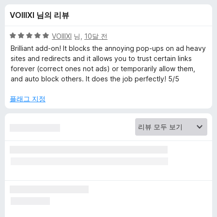
l
VOIIIXI 님의 리뷰
o
5
VOIIIXI
님,
10달 전
c
점
Brilliant add-on! It blocks the annoying pop-ups on ad heavy
만
sites and redirects and it allows you to trust certain links
점
forever (correct ones not ads) or temporarily allow them,
k
에
and auto block others. It does the job perfectly! 5/5
5
e
점
플래그 지정
r
(
s
t
r