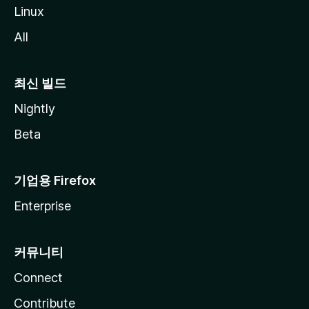
Linux
All
최신 빌드
Nightly
Beta
기업용 Firefox
Enterprise
커뮤니티
Connect
Contribute