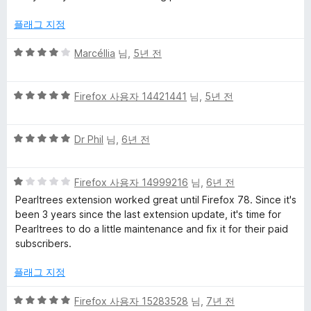
1
점
플래그 지정
5
Marcéllia
님,
5년 전
점
만
5
점
Firefox 사용자 14421441
님,
5년 전
점
에
만
4
5
점
Dr Phil
님,
6년 전
점
점
에
만
5
5
점
Firefox 사용자 14999216
님,
6년 전
점
점
에
Pearltrees extension worked great until Firefox 78. Since it's
만
5
been 3 years since the last extension update, it's time for
점
점
Pearltrees to do a little maintenance and fix it for their paid
에
subscribers.
1
점
플래그 지정
5
Firefox 사용자 15283528
님,
7년 전