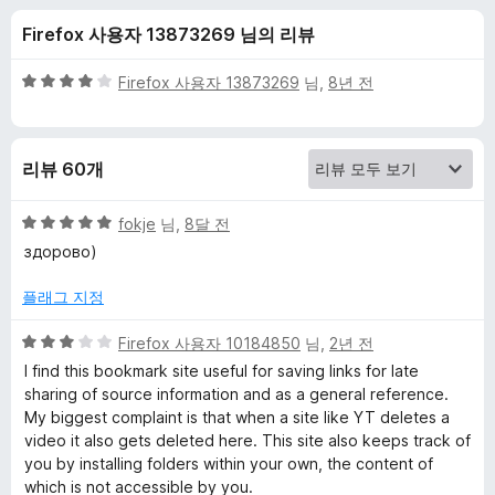
r
Firefox 사용자 13873269 님의 리뷰
e
5
Firefox 사용자 13873269
님,
8년 전
e
점
만
점
s
리뷰 60개
에
4
에
점
5
fokje
님,
8달 전
점
здорово)
대
만
점
플래그 지정
에
한
5
5
Firefox 사용자 10184850
님,
2년 전
점
점
리
I find this bookmark site useful for saving links for late
만
sharing of source information and as a general reference.
점
My biggest complaint is that when a site like YT deletes a
뷰
에
video it also gets deleted here. This site also keeps track of
3
you by installing folders within your own, the content of
점
which is not accessible by you.