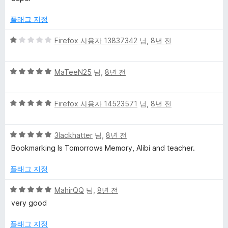
만
5
점
점
플래그 지정
에
5
5
Firefox 사용자 13837342
님,
8년 전
점
점
만
5
점
MaTeeN25
님,
8년 전
점
에
만
1
5
점
Firefox 사용자 14523571
님,
8년 전
점
점
에
만
5
5
점
3lackhatter
님,
8년 전
점
점
에
Bookmarking Is Tomorrows Memory, Alibi and teacher.
만
5
점
점
플래그 지정
에
5
5
MahirQQ
님,
8년 전
점
점
very good
만
점
플래그 지정