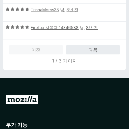
에
5
5
TrishaMorris38
님,
8년 전
점
점
만
5
점
Firefox 사용자 14346588
님,
8년 전
점
에
만
5
점
점
이전
다음
에
5
1 / 3 페이지
점
M
o
z
i
부가 기능