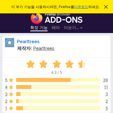
검
로그인
이 부가 기능을 사용하시려면, Firefox를
다운로드
하세요.
이
알
색
F
림
닫
i
기
r
확장 기능
테마
더보기…
e
f
P
Pearltrees
o
제작자:
Pearltrees
x
e
브
5
라
a
점
우
4.3 / 5
만
저
r
점
5
39
부
에
4
11
가
l
4
기
3
3
.
능
3
t
2
2
점
1
5