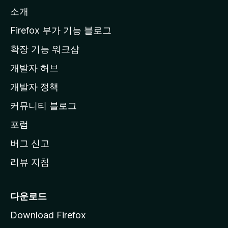
l
소개
l
a
Firefox 부가 기능 블로그
홈
확장 기능 워크샵
페
개발자 허브
이
지
개발자 정책
로
커뮤니티 블로그
이
동
포럼
버그 신고
리뷰 지침
다운로드
Download Firefox