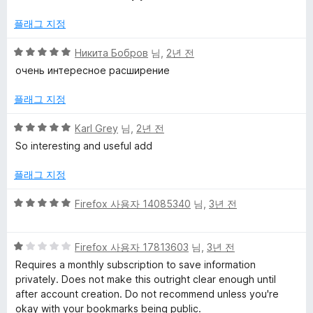
플래그 지정
5
Никита Бобров
님,
2년 전
점
очень интересное расширение
만
점
플래그 지정
에
5
5
Karl Grey
님,
2년 전
점
점
So interesting and useful add
만
점
플래그 지정
에
5
5
Firefox 사용자 14085340
님,
3년 전
점
점
만
5
점
Firefox 사용자 17813603
님,
3년 전
점
에
Requires a monthly subscription to save information
만
5
privately. Does not make this outright clear enough until
점
점
after account creation. Do not recommend unless you're
에
okay with your bookmarks being public.