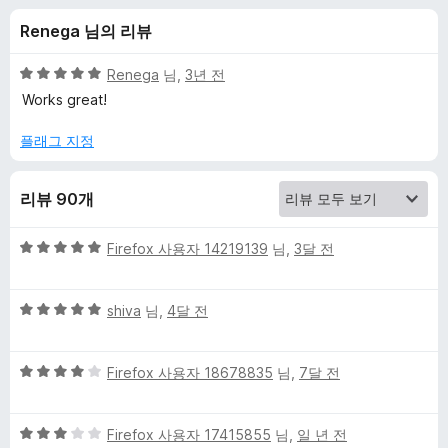
v
Renega 님의 리뷰
e
5
Renega
님,
3년 전
r
점
Works great!
만
점
플래그 지정
W
에
5
E
리뷰 90개
점
s
5
Firefox 사용자 14219139
님,
3달 전
점
c
만
5
점
shiva
님,
4달 전
점
에
r
만
5
5
점
Firefox 사용자 18678835
님,
7달 전
점
e
점
에
만
5
e
5
점
Firefox 사용자 17415855
님,
일 년 전
점