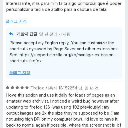
점
에
Interessante, mas para mim falta algo primordial que é poder
만
4
n
personalizar a tecla de atalho para a captura de tela.
점
점
에
플래그 지정
s
3
점
개발자 답글
일 년 전
에 게시됨
h
Please accept my English reply. You can customize the
shortcut keys used by Page Saver and other extensions.
o
See: https://support.mozilla.org/kb/manage-extension-
shortcuts-firefox
t
플래그 지정
c
5
Firefox 사용자 18152254
님,
일 년 전
a
점
i love this addon and use it daily for loads of pages as an
만
amateur web archivist. i noticed a weird bug however after
p
점
updating to firefox 136 (was using 102 previously): my
에
output images are 2x the size they're supposed to be (i am
5
t
not using high DPI on my computer btw). i'd love to have it
점
back to normal again if possible, where the screenshot is 1:1