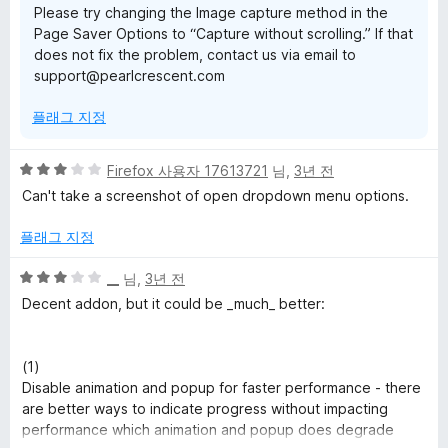
Please try changing the Image capture method in the
Page Saver Options to “Capture without scrolling.” If that
does not fix the problem, contact us via email to
support@pearlcrescent.com
플래그 지정
5
Firefox 사용자 17613721
님,
3년 전
점
Can't take a screenshot of open dropdown menu options.
만
점
플래그 지정
에
3
5
__
님,
3년 전
점
점
Decent addon, but it could be _much_ better:
만
점
에
(1)
3
Disable animation and popup for faster performance - there
점
are better ways to indicate progress without impacting
performance which animation and popup does degrade