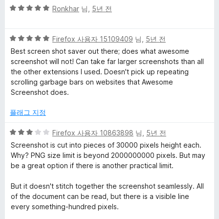
5
extension and also requires an external helper application to
점
Ronkhar
님,
5년 전
점
do this work, and this is also a feature that the user needs to
에
만
pay for by purchasing a Fireshot license.
5
5
점
Firefox 사용자 15109409
님,
5년 전
점
점
에
So, this feature, if properly implemented, could truly
Best screen shot saver out there; does what awesome
만
5
distinguish this addon from other competitors - making it the
screenshot will not! Can take far larger screenshots than all
점
점
best screenshoting tool for firefox.
the other extensions I used. Doesn't pick up repeating
에
scrolling garbage bars on websites that Awesome
5
Screenshot does.
점
플래그 지정
5
Firefox 사용자 10863898
님,
5년 전
점
Screenshot is cut into pieces of 30000 pixels height each.
만
Why? PNG size limit is beyond 2000000000 pixels. But may
점
be a great option if there is another practical limit.
에
3
But it doesn't stitch together the screenshot seamlessly. All
점
of the document can be read, but there is a visible line
every something-hundred pixels.