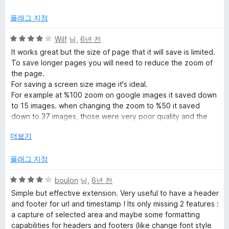
만
1
점
점
플래그 지정
에
5
5
Wilf
님,
6년 전
점
점
It works great but the size of page that it will save is limited.
만
To save longer pages you will need to reduce the zoom of
점
the page.
에
For saving a screen size image it's ideal.
4
For example at %100 zoom on google images it saved down
점
to 15 images. when changing the zoom to %50 it saved
down to 37 images, those were very poor quality and the
text unreadable.
눌
더보기
The normal 'Save Entire Page' (going by how many images
러
were shown on the normal screen size was four) is just short
서
플래그 지정
of X4 of the normal screen.
That's what I've found using it on Linux, I haven't used it on
5
boulon
님,
6년 전
Windows so the performance may be better for Windows.
점
Update,
Simple but effective extension. Very useful to have a header
만
I still haven't found an easier or more reliable page saver,
and footer for url and timestamp ! Its only missing 2 features :
점
even when the page is too large to save as a single image,
a capture of selected area and maybe some formatting
에
the page will be saved with two images.
capabilities for headers and footers (like change font style