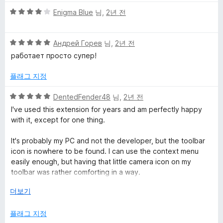
한
만
5
5
점
Enigma Blue
님,
2년 전
점
점
에
리
만
5
5
점
Андрей Горев
님,
2년 전
점
뷰
점
에
работает просто супер!
만
4
점
점
플래그 지정
에
5
5
DentedFender48
님,
2년 전
점
점
I've used this extension for years and am perfectly happy
만
with it, except for one thing.
점
에
It's probably my PC and not the developer, but the toolbar
5
icon is nowhere to be found. I can use the context menu
점
easily enough, but having that little camera icon on my
toolbar was rather comforting in a way.
눌
더보기
Firefox 127.0 (64 bit)
러
Windows 11, version 6.3, sub/build 22631
서
플래그 지정