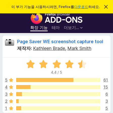
검
로그인
이 부가 기능을 사용하시려면, Firefox를
다운로드
하세요.
이
알
색
F
림
닫
i
기
r
확장 기능
테마
더보기…
e
f
P
Page Saver WE screenshot capture tool
o
제작자:
Kathleen Brade
,
Mark Smith
x
a
브
5
라
g
점
우
4.4 / 5
만
저
e
점
5
61
부
에
4
15
가
S
4
기
3
6
.
능
4
a
2
3
점
1
5