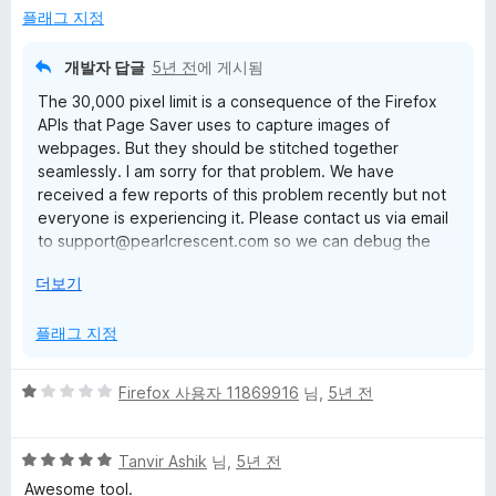
플래그 지정
개발자 답글
5년 전
에 게시됨
The 30,000 pixel limit is a consequence of the Firefox
APIs that Page Saver uses to capture images of
webpages. But they should be stitched together
seamlessly. I am sorry for that problem. We have
received a few reports of this problem recently but not
everyone is experiencing it. Please contact us via email
to support@pearlcrescent.com so we can debug the
problem. Providing info about your environment
눌
더보기
(operating system, Firefox version, etc.) will help us.
러
서
플래그 지정
5
Firefox 사용자 11869916
님,
5년 전
점
만
5
점
Tanvir Ashik
님,
5년 전
점
에
Awesome tool.