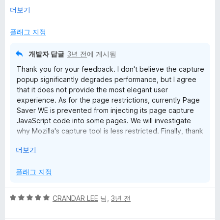
performance.
눌
더보기
러
서
플래그 지정
(2)
Trying to screenshot in AMO, or most other browser-internal
pages results in the following error message:
개발자 답글
3년 전
에 게시됨
"This page is restricted and cannot be captured."
Thank you for your feedback. I don't believe the capture
popup significantly degrades performance, but I agree
However, this is not truly the case, as Firefox's default,
that it does not provide the most elegant user
builtin screenshot tool "Control-Shift-S", actually _does_
experience. As for the page restrictions, currently Page
allow capturing of AMO and most browser-internal pages.
Saver WE is prevented from injecting its page capture
JavaScript code into some pages. We will investigate
So, this is clearly not a restriction that cannot be overcome,
why Mozilla's capture tool is less restricted. Finally, thank
and so, this should not be a feature-restriction of this addon.
you for the suggestion about capturing all open tabs in a
눌
더보기
window. Please email us at support@pearlcrescent.com
러
if you are willing to tell us more about how such a feature
(3)
서
플래그 지정
should work and how you would use it.
Add a feature to screenshot _all_ tabs in a window - much
like the same feature offered by "Save Page We" and
"SingleFile" addons.
5
CRANDAR LEE
님,
3년 전
점
This is a feature that fireshot provides, but this a proprietary
만