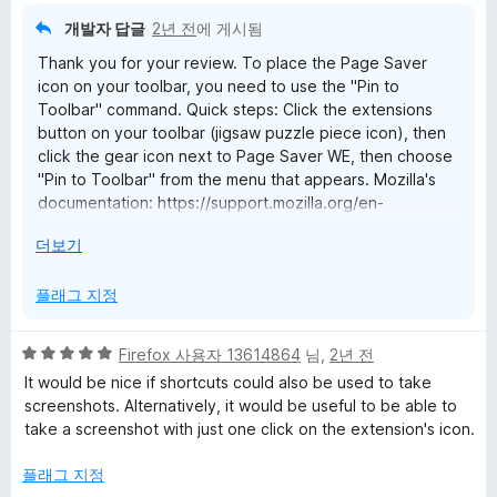
개발자 답글
2년 전
에 게시됨
Thank you for your review. To place the Page Saver
icon on your toolbar, you need to use the "Pin to
Toolbar" command. Quick steps: Click the extensions
button on your toolbar (jigsaw puzzle piece icon), then
click the gear icon next to Page Saver WE, then choose
"Pin to Toolbar" from the menu that appears. Mozilla's
documentation: https://support.mozilla.org/en-
US/kb/extensions-button#w_manage-extensions
눌
더보기
러
서
플래그 지정
5
Firefox 사용자 13614864
님,
2년 전
점
It would be nice if shortcuts could also be used to take
만
screenshots. Alternatively, it would be useful to be able to
점
take a screenshot with just one click on the extension's icon.
에
5
플래그 지정
점