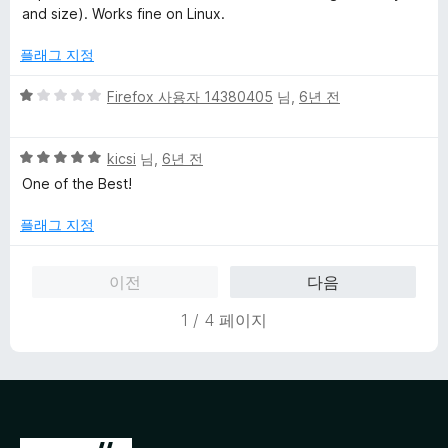
4
and size). Works fine on Linux.
점
플래그 지정
5
Firefox 사용자 14380405
님,
6년 전
점
만
5
점
kicsi
님,
6년 전
점
에
One of the Best!
만
1
점
점
플래그 지정
에
5
이전
다음
점
1 / 4 페이지