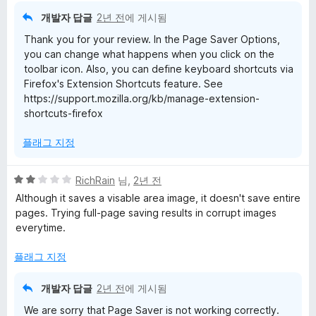
개발자 답글
2년 전
에 게시됨
Thank you for your review. In the Page Saver Options,
you can change what happens when you click on the
toolbar icon. Also, you can define keyboard shortcuts via
Firefox's Extension Shortcuts feature. See
https://support.mozilla.org/kb/manage-extension-
shortcuts-firefox
플래그 지정
5
RichRain
님,
2년 전
점
Although it saves a visable area image, it doesn't save entire
만
pages. Trying full-page saving results in corrupt images
점
everytime.
에
2
플래그 지정
점
개발자 답글
2년 전
에 게시됨
We are sorry that Page Saver is not working correctly.