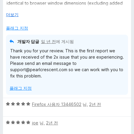
identical to browser window dimensions (excluding added
u
header+footer and length for fullpage captures). would you
눌
더보기
happen to know how to fix this? hopefully this is the right
r
러
place to ask. thanks :)
서
플래그 지정
e
개발자 답글
일 년 전
에 게시됨
t
Thank you for your review. This is the first report we
have received of the 2x issue that you are experiencing.
o
Please send an email message to
support@pearlcrescent.com so we can work with you to
fix this problem.
o
플래그 지정
l
5
Firefox 사용자 13446502
님,
2년 전
에
점
만
대
5
점
joe
님,
2년 전
점
에