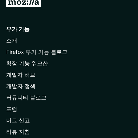
M
o
z
i
부가 기능
l
소개
l
a
Firefox 부가 기능 블로그
홈
확장 기능 워크샵
페
개발자 허브
이
지
개발자 정책
로
커뮤니티 블로그
이
동
포럼
버그 신고
리뷰 지침