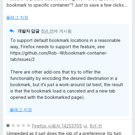
5
bookmark to specific container"? Just to save a few clicks...
점
플래그 지정
개발자 답글
6년 전
에 게시됨
To support default bookmark locations in a reasonable
way, Firefox needs to support the feature, see
https://github.com/Rob--W/bookmark-container-
tab/issues/2
There are other add-ons that try to offer the
functionality by encoding the desired destination in a
bookmark, but it's just a work-around (at best, the result
is that the bookmark load is canceled and a new tab
opened with the bookmarked page).
플래그 지정
5
Firefox 사용자 14253705
님,
6년 전
점
Unneeded as it just does the job of a preference (to turn