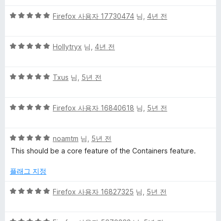
만
n
5
점
Firefox 사용자 17730474
님,
4년 전
점
에
만
5
t
5
점
Hollytryx
님,
4년 전
점
점
에
a
만
5
5
점
Txus
님,
5년 전
점
i
점
에
만
5
5
점
Firefox 사용자 16840618
님,
5년 전
점
n
점
에
만
5
e
5
점
noamtm
님,
5년 전
점
점
에
This should be a core feature of the Containers feature.
r
만
5
점
점
플래그 지정
에
T
5
5
Firefox 사용자 16827325
님,
5년 전
점
점
a
만