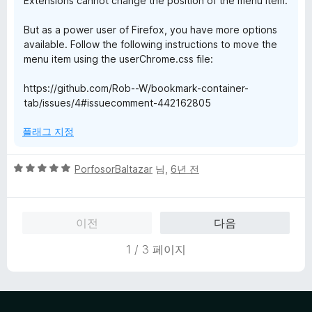
Extensions cannot change the position of the menu item.
But as a power user of Firefox, you have more options
available. Follow the following instructions to move the
menu item using the userChrome.css file:
https://github.com/Rob--W/bookmark-container-
tab/issues/4#issuecomment-442162805
플래그 지정
5
PorfosorBaltazar
님,
6년 전
점
만
점
이전
다음
에
5
1 / 3 페이지
점