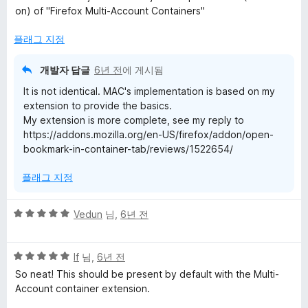
만
on) of "Firefox Multi-Account Containers"
점
에
플래그 지정
1
점
개발자 답글
6년 전
에 게시됨
It is not identical. MAC's implementation is based on my
extension to provide the basics.
My extension is more complete, see my reply to
https://addons.mozilla.org/en-US/firefox/addon/open-
bookmark-in-container-tab/reviews/1522654/
플래그 지정
5
Vedun
님,
6년 전
점
만
5
점
lf
님,
6년 전
점
에
So neat! This should be present by default with the Multi-
만
5
Account container extension.
점
점