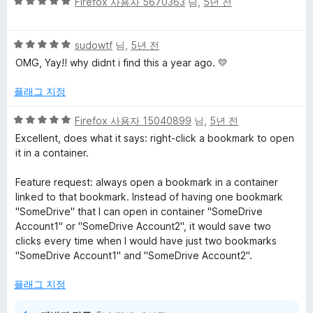
5
점
Firefox 사용자 5670363
님,
5년 전
b
점
에
만
5
에
5
점
sudowtf
님,
5년 전
점
점
에
OMG, Yay!! why didnt i find this a year ago. 💛
만
5
대
점
점
플래그 지정
에
한
5
5
Firefox 사용자 15040899
님,
5년 전
점
점
Excellent, does what it says: right-click a bookmark to open
리
만
it in a container.
점
뷰
에
Feature request: always open a bookmark in a container
5
linked to that bookmark. Instead of having one bookmark
점
"SomeDrive" that I can open in container "SomeDrive
Account1" or "SomeDrive Account2", it would save two
clicks every time when I would have just two bookmarks
"SomeDrive Account1" and "SomeDrive Account2".
플래그 지정