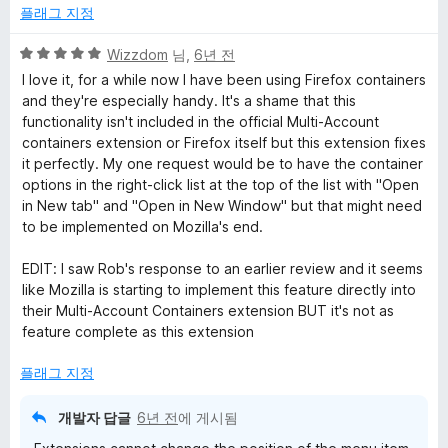
에
플래그 지정
5
점
5
Wizzdom
님,
6년 전
점
I love it, for a while now I have been using Firefox containers
만
and they're especially handy. It's a shame that this
점
functionality isn't included in the official Multi-Account
에
containers extension or Firefox itself but this extension fixes
5
it perfectly. My one request would be to have the container
점
options in the right-click list at the top of the list with "Open
in New tab" and "Open in New Window" but that might need
to be implemented on Mozilla's end.
EDIT: I saw Rob's response to an earlier review and it seems
like Mozilla is starting to implement this feature directly into
their Multi-Account Containers extension BUT it's not as
feature complete as this extension
플래그 지정
개발자 답글
6년 전
에 게시됨