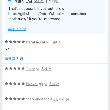
개발자 답글
5년 전
에 게시됨
That's not possible yet, but follow
https://github.com/Rob--W/bookmark-container-
tab/issues/2 if you're interested!
플래그 지정
5
berat murat
님,
6년 전
점
ok
만
점
플래그 지정
에
5
5
foxer
님,
6년 전
점
점
만
5
점
Ихтиандр
님,
6년 전
점
에
만
5
5
점
theorangeangle
님,
6년 전
점
점
에
만
5