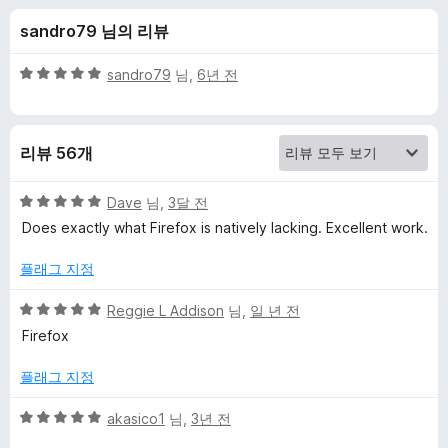
o
sandro79 님의 리뷰
k
5
sandro79
님,
6년 전
m
점
만
점
a
리뷰 56개
에
5
r
점
5
Dave
님,
3달 전
점
Does exactly what Firefox is natively lacking. Excellent work.
k
만
점
플래그 지정
에
i
5
5
Reggie L Addison
님,
일 년 전
점
점
n
Firefox
만
점
플래그 지정
C
에
5
5
akasico1
님,
3년 전
o
점
점