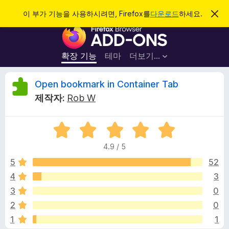
검
로그인
이 부가 기능을 사용하시려면, Firefox를
다운로드
하세요.
이
알
색
F
림
닫
i
기
r
확장 기능
테마
더보기…
e
f
O
Open bookmark in Container Tab
o
제작자:
Rob W
x
p
브
5
라
e
점
우
4.9 / 5
만
저
n
점
5
52
부
에
4
3
가
b
4
기
3
0
.
능
9
o
2
0
점
1
1