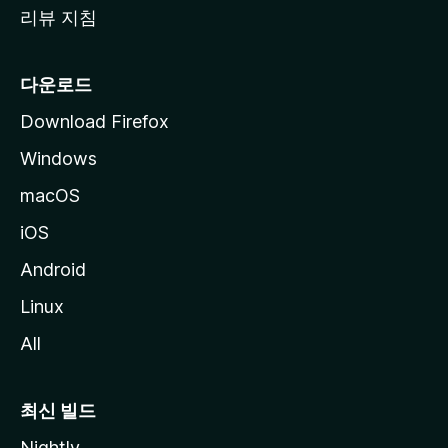
리뷰 지침
다운로드
Download Firefox
Windows
macOS
iOS
Android
Linux
All
최신 빌드
Nightly