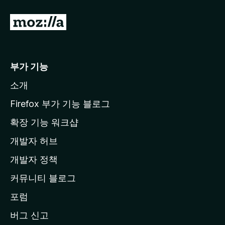
M
o
z
i
부가 기능
l
소개
l
a
Firefox 부가 기능 블로그
홈
확장 기능 워크샵
페
개발자 허브
이
지
개발자 정책
로
커뮤니티 블로그
이
동
포럼
버그 신고