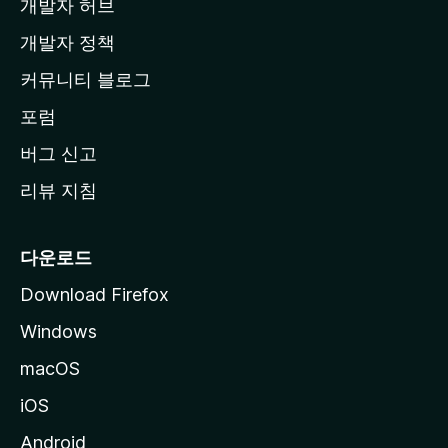
개발자 허브
이
지
개발자 정책
로
커뮤니티 블로그
이
동
포럼
버그 신고
리뷰 지침
다운로드
Download Firefox
Windows
macOS
iOS
Android