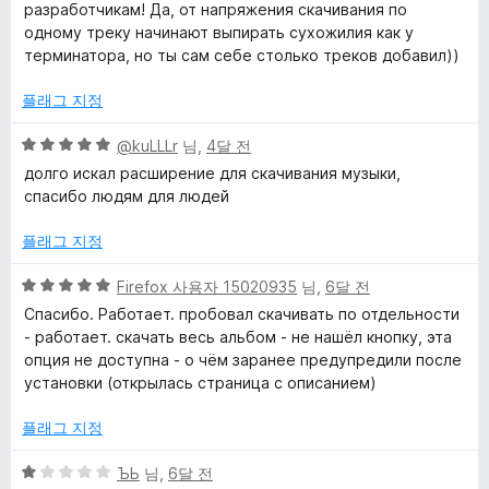
점
점
разработчикам! Да, от напряжения скачивания по
에
одному треку начинают выпирать сухожилия как у
5
терминатора, но ты сам себе столько треков добавил))
점
플래그 지정
5
@kuLLLr
님,
4달 전
점
долго искал расширение для скачивания музыки,
만
спасибо людям для людей
점
에
플래그 지정
5
점
5
Firefox 사용자 15020935
님,
6달 전
점
Спасибо. Работает. пробовал скачивать по отдельности
만
- работает. скачать весь альбом - не нашёл кнопку, эта
점
опция не доступна - о чём заранее предупредили после
에
установки (открылась страница с описанием)
5
점
플래그 지정
5
ЪЬ
님,
6달 전