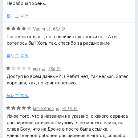
점
Нерабочая хрень.
만
점
플래그 지정
에
1
5
Vadim
님,
6달 전
점
점
Поштучно качает, но в плейлистах кнопки нет. А оч
만
хотелось бы) Хоть так, спасибо за расширение
점
에
플래그 지정
4
점
5
imp
님,
7달 전
점
Доступ ко всем данным? :) Ребят нет, так нельзя. Затея
만
хорошая, хах, но кринжовенько.
점
에
플래그 지정
1
점
5
iamnotnori
님,
일 년 전
점
Из-за того, что в названии не указано, с какого сервиса
만
расширение скачивает музыку, я не мог его найти, но
점
слава Богу, что на Дзене в посте была ссылка...
에
Единственное рабочее расширение в Firefox, спасибо!