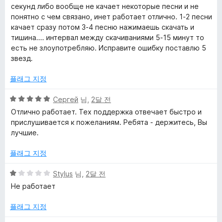
секунд либо вообще не качает некоторые песни и не
a
понятно с чем связано, инет работает отлично. 1-2 песни
качает сразу потом 3-4 песню нажимаешь скачать и
v
тишина.... интервал между скачиваниями 5-15 минут то
есть не злоупотребляю. Исправите ошибку поставлю 5
e
звезд.
M
플래그 지정
5
Сергей
님,
2달 전
u
점
Отлично работает. Тех поддержка отвечает быстро и
만
прислушивается к пожеланиям. Ребята - держитесь, Вы
s
점
лучшие.
에
i
5
플래그 지정
점
5
c
Stylus
님,
2달 전
점
Не работает
만
에
점
플래그 지정
에