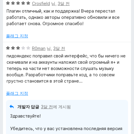
5
5
Crosfield
님,
3달 전
점
점
Плагин отличный, как и поддержка! Вчера перестал
만
работать, однако авторы оперативно обновили и все
점
работает снова. Огромное спасибо!
에
5
플래그 지정
점
5
R0man
님,
3달 전
점
пидояндекс поправил свой интерфейс, что бы ничего не
만
скачивали и на аккаунты наложил свой огромный я+ и
점
теперь на части нет возможности слушать музыку
에
вообще. Разработчики поправьте код, а то совсем
3
грустно становится в этой стране...
점
플래그 지정
개발자 답글
3달 전
에 게시됨
Здравствуйте!
Убедитесь, что у вас установлена последняя версия