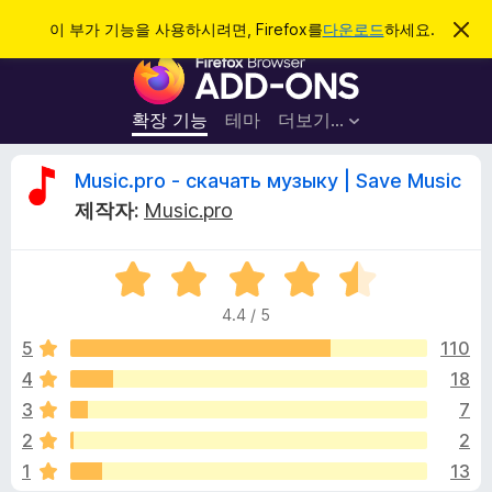
검
로그인
이 부가 기능을 사용하시려면, Firefox를
다운로드
하세요.
이
알
색
F
림
닫
i
기
r
확장 기능
테마
더보기…
e
f
M
Music.pro - скачать музыку | Save Music
o
제작자:
Music.pro
x
u
브
5
라
s
점
우
4.4 / 5
만
저
i
점
5
110
부
에
4
18
가
c
4
기
3
7
.
능
4
.
2
2
점
1
13