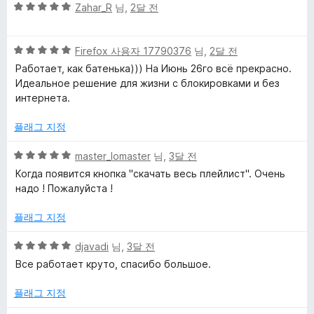
대
1
5
Zahar_R
님,
2달 전
점
점
한
만
5
점
Firefox 사용자 17790376
님,
2달 전
점
에
리
Работает, как батенька))) На Июнь 26го всё прекрасно.
만
5
Идеальное решение для жизни с блокировками и без
점
점
интернета.
뷰
에
5
플래그 지정
점
5
master_lomaster
님,
3달 전
점
Когда появится кнопка "скачать весь плейлист". Очень
만
надо ! Пожалуйста !
점
에
플래그 지정
5
점
5
djavadi
님,
3달 전
점
Все работает круто, спасибо большое.
만
점
플래그 지정
에