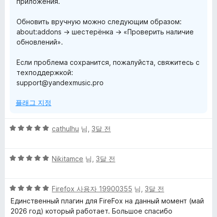
приложения.
Обновить вручную можно следующим образом:
about:addons → шестерёнка → «Проверить наличие
обновлений».
Если проблема сохранится, пожалуйста, свяжитесь с
техподдержкой:
support@yandexmusic.pro
플래그 지정
5
cathulhu
님,
3달 전
점
만
5
점
Nikitamce
님,
3달 전
점
에
만
5
5
점
Firefox 사용자 19900355
님,
3달 전
점
점
에
Единственный плагин для FireFox на данный момент (май
만
5
2026 год) который работает. Большое спасибо