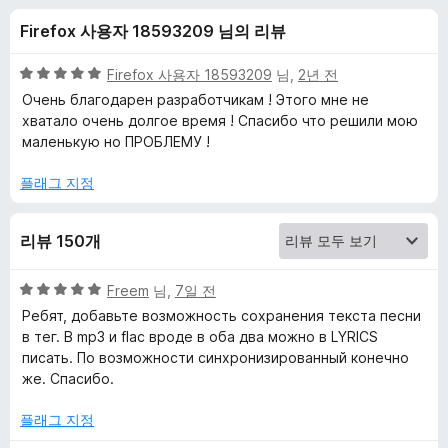
p
Firefox 사용자 18593209 님의 리뷰
r
5
Firefox 사용자 18593209
님,
2년 전
o
점
Очень благодарен разработчикам ! Этого мне не
만
хватало очень долгое время ! Спасибо что решили мою
점
маленькую но ПРОБЛЕМУ !
-
에
5
플래그 지정
с
점
к
리뷰 150개
а
5
Freem
님,
7일 전
점
Ребят, добавьте возможность сохранения текста песни
만
ч
в тег. В mp3 и flac вроде в оба два можно в LYRICS
점
писать. По возможности синхронизированный конечно
에
же. Спасибо.
а
5
점
플래그 지정
т