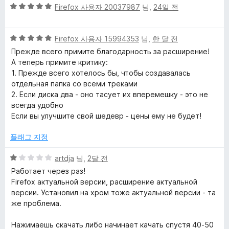
5
Firefox 사용자 20037987
님,
24일 전
ь
점
만
5
점
Firefox 사용자 15994353
님,
한 달 전
м
점
에
Прежде всего примите благодарность за расширение!
만
5
А теперь примите критику:
у
점
점
1. Прежде всего хотелось бы, чтобы создавалась
에
отдельная папка со всеми треками
з
5
2. Если диска два - оно тасует их вперемешку - это не
점
всегда удобно
ы
Если вы улучшите свой шедевр - цены ему не будет!
플래그 지정
к
5
artdja
님,
2달 전
у
점
Работает через раз!
만
Firefox актуальной версии, расширение актуальной
|
점
версии. Установил на хром тоже актуальной версии - та
에
же проблема.
1
S
점
Нажимаешь скачать либо начинает качать спустя 40-50