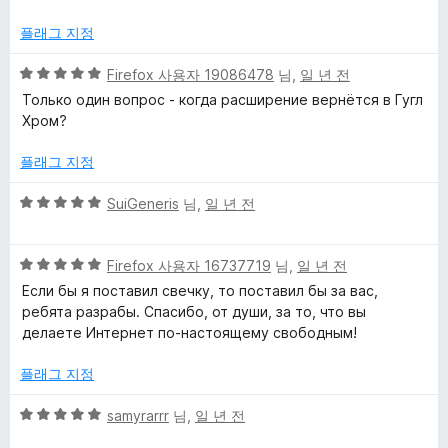
5
점
플래그 지정
5
Firefox 사용자 19086478
님,
일 년 전
점
Только один вопрос - когда расширение вернётся в Гугл
만
Хром?
점
에
플래그 지정
5
점
5
SuiGeneris
님,
일 년 전
점
만
5
점
Firefox 사용자 16737719
님,
일 년 전
점
에
Если бы я поставил свечку, то поставил бы за вас,
만
5
ребята разрабы. Спасибо, от души, за то, что вы
점
점
делаете Интернет по-настоящему свободным!
에
5
플래그 지정
점
5
samyrarrr
님,
일 년 전
점