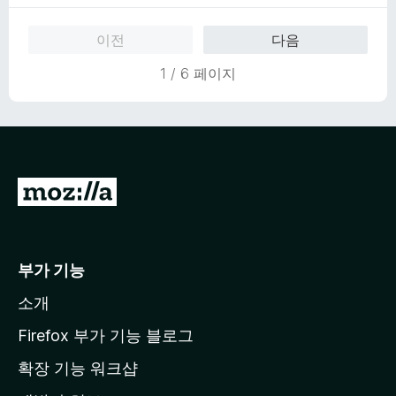
만
점
이전
다음
에
5
1 / 6 페이지
점
M
o
z
i
부가 기능
l
소개
l
a
Firefox 부가 기능 블로그
홈
확장 기능 워크샵
페