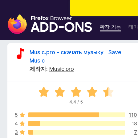
F
i
확장 기능
테
r
e
f
M
Music.pro - скачать музыку | Save
o
Music
x
u
제작자:
Music.pro
브
라
s
우
5
저
i
점
부
4.4 / 5
만
가
c
점
기
5
110
에
능
4
4
18
.
.
3
7
4