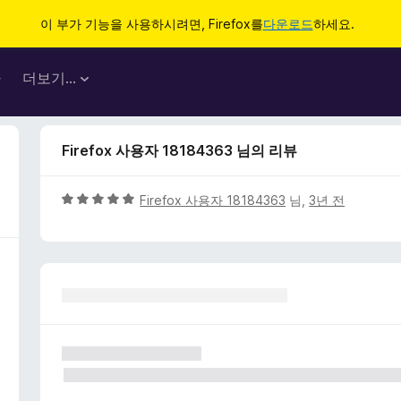
이 부가 기능을 사용하시려면, Firefox를
다운로드
하세요.
마
더보기…
Firefox 사용자 18184363 님의 리뷰
5
Firefox 사용자 18184363
님,
3년 전
점
만
점
에
5
점