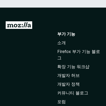
M
o
부가 기능
z
소개
i
l
Firefox 부가 기능 블로
l
그
a
확장 기능 워크샵
홈
페
개발자 허브
이
개발자 정책
지
커뮤니티 블로그
로
이
포럼