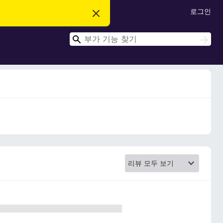
로그인
이
알
림
검
닫
검
기
색
색