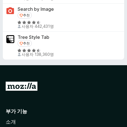
점
4
만
Search by Image
.
점
추천
추천
5
에
점
5
4
사용자 442,431명
점
.
만
5
Tree Style Tab
점
점
추천
추천
에
5
4
사용자 138,360명
점
.
만
6
점
점
에
4
M
.
o
5
점
z
i
부가 기능
l
소개
l