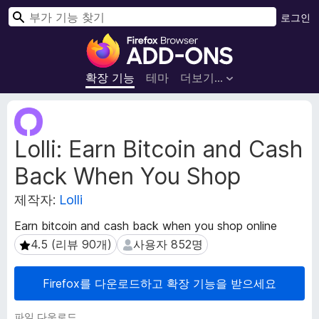
검
로그인
색
F
i
r
확장 기능
테마
더보기…
e
f
확
o
장
Lolli: Earn Bitcoin and Cash
메
x
타
브
Back When You Shop
데
라
이
우
제작자:
Lolli
터
저
Earn bitcoin and cash back when you shop online
부
4.5 (리뷰 90개)
사용자 852명
4.5 (리뷰 90개)
사용자 852명
가
기
능
Firefox를 다운로드하고 확장 기능을 받으세요
파일 다운로드