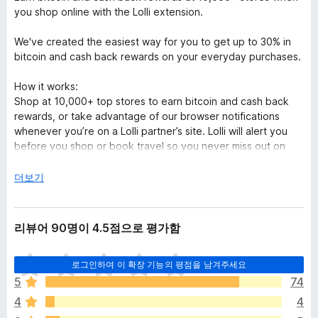
you shop online with the Lolli extension.
We've created the easiest way for you to get up to 30% in
bitcoin and cash back rewards on your everyday purchases.
How it works:
Shop at 10,000+ top stores to earn bitcoin and cash back
rewards, or take advantage of our browser notifications
whenever you’re on a Lolli partner’s site. Lolli will alert you
before you shop or book travel so you never miss out on
your rewards.
눌
더보기
Activate Lolli to earn free bitcoin or cash back rewards on all
러
your online purchases! Cashing out to your bank account is
서
easy, too.
리뷰어 90명이 4.5점으로 평가함
HOW LOLLI WORKS:
아
Lolli partners with top retailers like eBay, Adidas, Lowes,
로그인하여 이 확장 기능의 평점을 남겨주세요
직
Booking.com
, & more. These merchants pay us when you
5
74
평
shop at their sites, then we pay you. Share Lolli with your
4
4
점
friends to earn more!