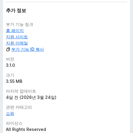
https://www.lolli.com/terms-and-conditions
추가 정보
Disclaimer:
Lolli uses Google Analytics to collect anonymous data on
부가 기능 링크
extension usage for the purpose of evaluating extension
홈 페이지
performance and creating a better user experience. If you
지원 사이트
would rather not share anonymous analytics, please visit
지원 이메일
http://tools.google.com/dlpage/gaoptout
부가 기능 ID 복사
버전
3.1.0
크기
3.55 MB
마지막 업데이트
4달 전 (2026년 3월 24일)
관련 카테고리
쇼핑
라이선스
All Rights Reserved