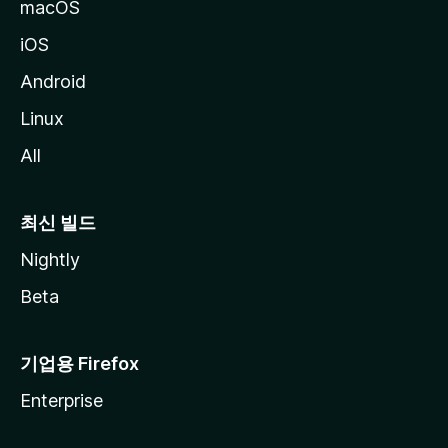
macOS
iOS
Android
Linux
All
최신 빌드
Nightly
Beta
기업용 Firefox
Enterprise