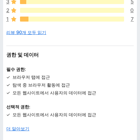
이
3
5
없
PRIVACY:
2
0
습
Lolli does not track you or sell your data. We make money
1
7
니
directly from our merchant partners whenever you make a
다
purchase. For more information, please see
리뷰 90개 모두 읽기
https://www.lolli.com/privacy
.
WHAT'S NEW:
권한 및 데이터
When you shop on non-partner sites like Amazon, Lolli will
now suggest alternate merchants where you can get bitcoin
or cash back rewards on the same products and services!
필수 권한:
Let Lolli guide you away from sites without rewards.
브라우저 탭에 접근
탐색 중 브라우저 활동에 접근
LOVE LOLLI?
모든 웹사이트에서 사용자의 데이터에 접근
Your feedback is what keeps us going! Please take a
moment to rate our extension.
선택적 권한:
_____________________
모든 웹사이트에서 사용자의 데이터에 접근
By using the Lolli Extension or Addon, you agree to the Lolli
더 알아보기
Terms & Conditions available at