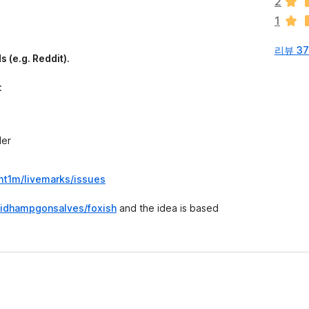
2
습
1
니
다
리뷰 3
 (e.g. Reddit).
:
der
/nt1m/livemarks/issues
vidhampgonsalves/foxish
and the idea is based