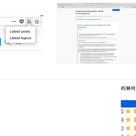
리뷰어 
아
직
5
평
4
점
이
3
없