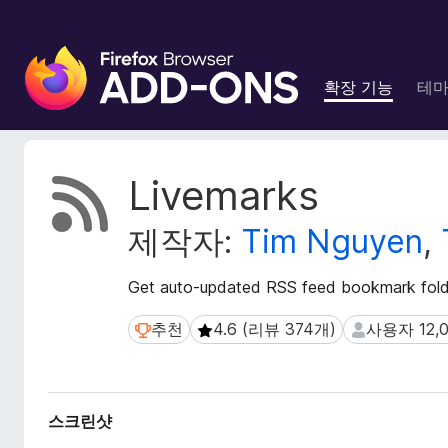
F
i
확장 기능
테
r
e
f
o
확
Livemarks
x
장
메
브
제작자:
Tim Nguyen
,
타
라
데
우
이
Get auto-updated RSS feed bookmark fold
저
터
부
추천
4.6 (리뷰 374개)
사용자 12,
추천
4.6 (리뷰 374개)
사용자 12,03
가
기
능
스크린샷