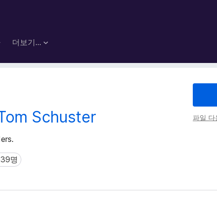
마
더보기…
Tom Schuster
파일 
ers.
039명
9명