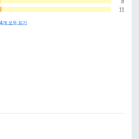
9
11
74개 모두 읽기