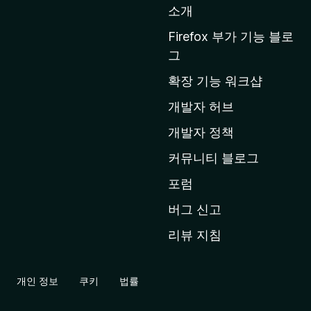
소개
i
l
Firefox 부가 기능 블로
l
그
a
확장 기능 워크샵
홈
페
개발자 허브
이
개발자 정책
지
커뮤니티 블로그
로
이
포럼
동
버그 신고
리뷰 지침
개인 정보
쿠키
법률