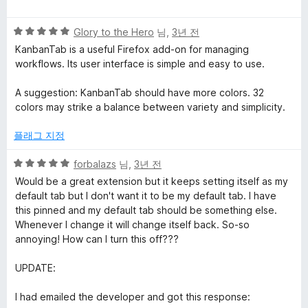
점
만
5
점
Glory to the Hero
님,
3년 전
점
에
KanbanTab is a useful Firefox add-on for managing
만
5
workflows. Its user interface is simple and easy to use.
점
점
에
A suggestion: KanbanTab should have more colors. 32
5
colors may strike a balance between variety and simplicity.
점
플래그 지정
5
forbalazs
님,
3년 전
점
Would be a great extension but it keeps setting itself as my
만
default tab but I don't want it to be my default tab. I have
점
this pinned and my default tab should be something else.
에
Whenever I change it will change itself back. So-so
5
annoying! How can I turn this off???
점
UPDATE:
I had emailed the developer and got this response: