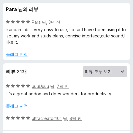
T
Para 님의 리뷰
a
5
Para
님,
3년 전
b
점
kanbanTab is very easy to use, so far I have been using it to
만
set my work and study plans, concise interface,cute sound,I
점
like it.
—
에
5
플래그 지정
N
점
e
리뷰 21개
w
5
uuuUuuu
님,
7달 전
점
It's a great addon and does wonders for productivity
만
T
점
플래그 지정
에
a
5
5
ultracreator101
님,
8달 전
점
점
b
만