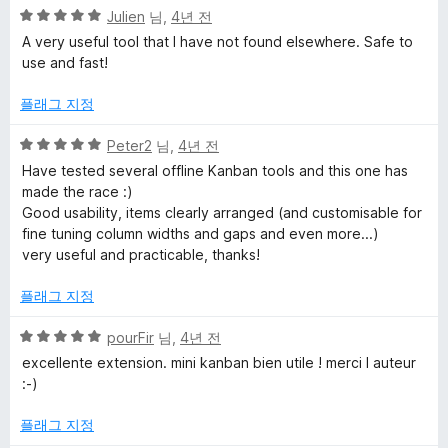
5
점
Julien
님,
4년 전
점
에
A very useful tool that I have not found elsewhere. Safe to
만
5
use and fast!
점
점
에
플래그 지정
5
점
5
Peter2
님,
4년 전
점
Have tested several offline Kanban tools and this one has
만
made the race :)
점
Good usability, items clearly arranged (and customisable for
에
fine tuning column widths and gaps and even more...)
5
very useful and practicable, thanks!
점
플래그 지정
5
pourFir
님,
4년 전
점
excellente extension. mini kanban bien utile ! merci l auteur
만
:-)
점
에
플래그 지정
5