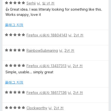
5
점
Serhii
님,
일 년 전
T
점
에
👍 Great idea. I was litteraly looking for something like this.
만
5
Works snappy, love it
점
점
o
에
플래그 지정
5
-
점
5
Firefox 사용자 18804143
님,
2년 전
점
D
만
5
점
RainbowSubmaring
님,
2년 전
o
점
에
만
5
5
점
Firefox 사용자 13437313
님,
2년 전
점
L
점
에
Simple, usable... simply great
만
5
i
점
점
플래그 지정
에
s
5
5
Firefox 사용자 18617136
님,
2년 전
점
점
t
만
5
점
Clockworthy
님,
2년 전