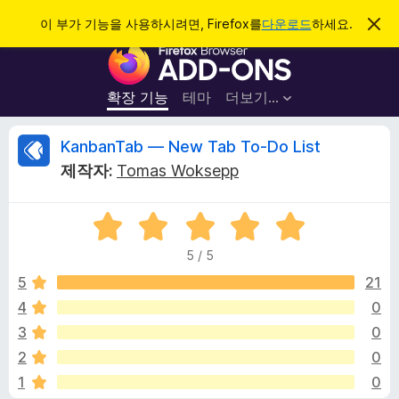
검
로그인
이 부가 기능을 사용하시려면, Firefox를
다운로드
하세요.
이
알
색
F
림
닫
i
기
r
확장 기능
테마
더보기…
e
f
K
KanbanTab — New Tab To-Do List
o
제작자:
Tomas Woksepp
x
a
브
5
라
n
점
우
5 / 5
만
저
b
점
5
21
부
에
4
0
가
a
5
기
3
0
점
능
n
2
0
1
0