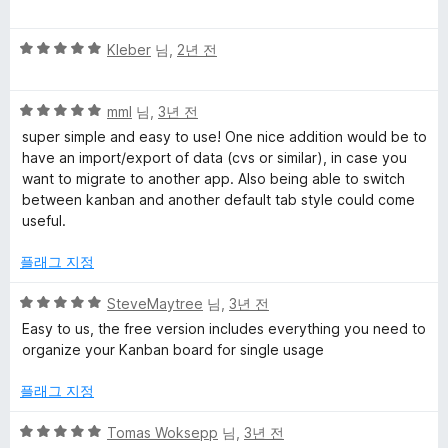
점
에
에
만
5
5
점
Kleber
님,
2년 전
점
대
점
에
만
5
한
5
점
mml
님,
3년 전
점
점
에
super simple and easy to use! One nice addition would be to
만
5
have an import/export of data (cvs or similar), in case you
리
점
점
want to migrate to another app. Also being able to switch
에
between kanban and another default tab style could come
뷰
5
useful.
점
플래그 지정
5
SteveMaytree
님,
3년 전
점
Easy to us, the free version includes everything you need to
만
organize your Kanban board for single usage
점
에
플래그 지정
5
점
5
Tomas Woksepp
님,
3년 전