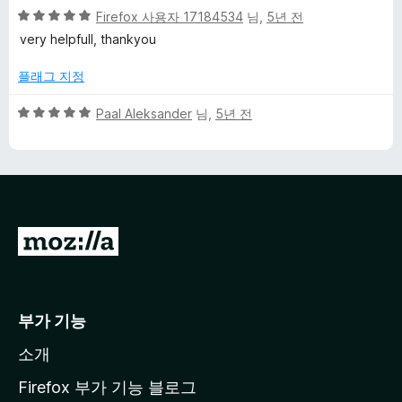
점
5
Firefox 사용자 17184534
님,
5년 전
점
very helpfull, thankyou
만
점
플래그 지정
에
5
5
Paal Aleksander
님,
5년 전
점
점
만
점
에
5
점
M
o
z
i
부가 기능
l
소개
l
a
Firefox 부가 기능 블로그