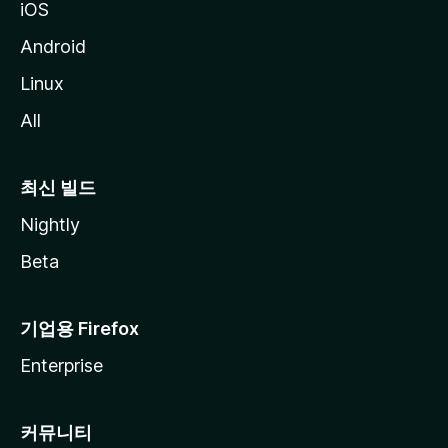
iOS
Android
Linux
All
최신 빌드
Nightly
Beta
기업용 Firefox
Enterprise
커뮤니티