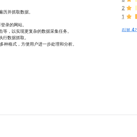
없
2
습
动遍历并抓取数据。
1
니
다
要登录的网站。
리뷰 4
点击等，以实现更复杂的数据采集任务。
执行数据抓取。
SV等多种格式，方便用户进一步处理和分析。