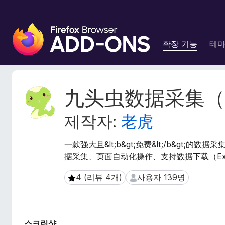
F
i
확장 기능
테
r
e
f
o
확
九头虫数据采集（
x
장
메
브
제작자:
老虎
타
라
데
우
이
一款强大且&lt;b&gt;免费&lt;/b&gt
저
터
据采集、页面自动化操作、支持数据下载（Exce
부
가
4 (리뷰 4개)
사용자 139명
4 (리뷰 4개)
사용자 139명
기
능
스크린샷