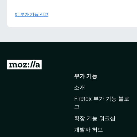
이 부가 기능 신고
M
o
부가 기능
z
소개
i
l
Firefox 부가 기능 블로
l
그
a
확장 기능 워크샵
홈
페
개발자 허브