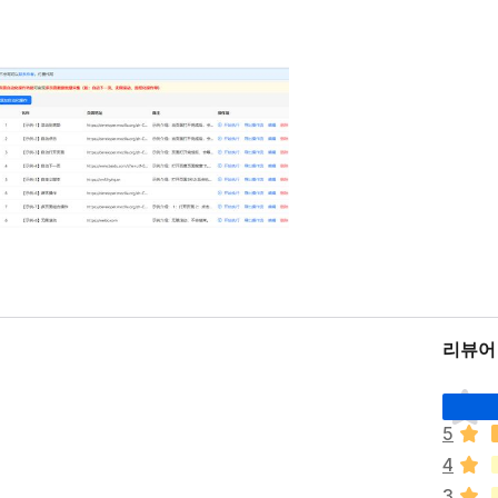
리뷰어
아
직
5
평
4
점
이
3