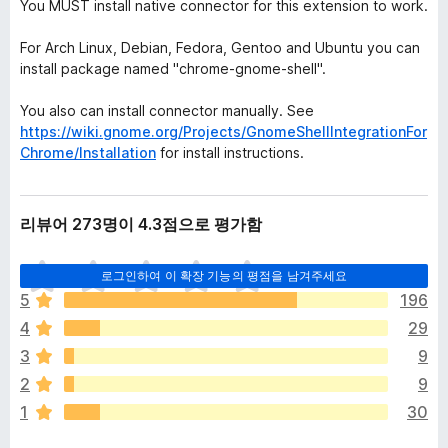
You MUST install native connector for this extension to work.
For Arch Linux, Debian, Fedora, Gentoo and Ubuntu you can
install package named "chrome-gnome-shell".
You also can install connector manually. See
https://wiki.gnome.org/Projects/GnomeShellIntegrationFor
Chrome/Installation
for install instructions.
리뷰어 273명이 4.3점으로 평가함
아
로그인하여 이 확장 기능의 평점을 남겨주세요
직
5
196
평
4
29
점
이
3
9
없
2
9
습
1
30
니
다