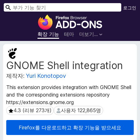
검
로그인
색
F
i
r
확장 기능
테마
더보기…
e
f
확
o
장
GNOME Shell integration
메
x
타
브
제작자:
Yuri Konotopov
데
라
이
우
This extension provides integration with GNOME Shell
터
저
and the corresponding extensions repository
부
https://extensions.gnome.org
가
4.3 (리뷰 273개)
사용자 122,865명
4.3 (리뷰 273개)
사용자 122,865명
기
능
Firefox를 다운로드하고 확장 기능을 받으세요