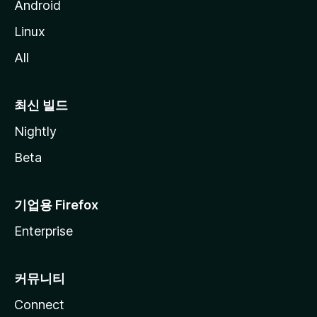
Android
Linux
All
최신 빌드
Nightly
Beta
기업용 Firefox
Enterprise
커뮤니티
Connect