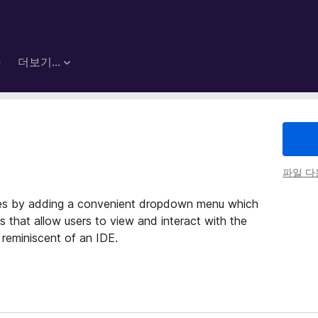
마
더보기…
파일 
ies by adding a convenient dropdown menu which
ms that allow users to view and interact with the
 reminiscent of an IDE.