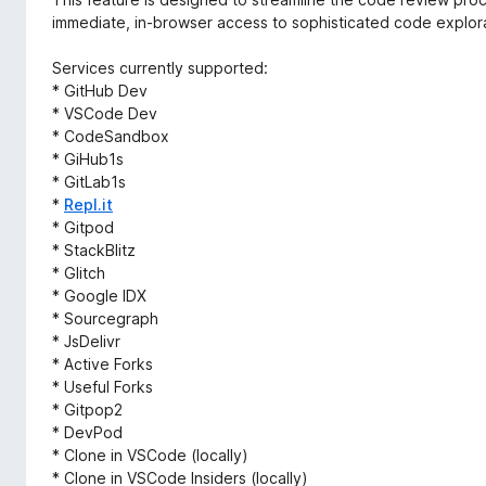
immediate, in-browser access to sophisticated code explora
Services currently supported:
* GitHub Dev
* VSCode Dev
* CodeSandbox
* GiHub1s
* GitLab1s
*
Repl.it
* Gitpod
* StackBlitz
* Glitch
* Google IDX
* Sourcegraph
* JsDelivr
* Active Forks
* Useful Forks
* Gitpop2
* DevPod
* Clone in VSCode (locally)
* Clone in VSCode Insiders (locally)