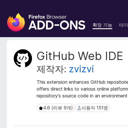
F
i
확장 기능
테
r
e
f
o
확
GitHub Web IDE
x
장
메
브
제작자:
zvizvi
타
라
데
우
이
This extension enhances GitHub repositor
저
터
offers direct links to various online platfor
부
repository's source code in an environment
가
기
4.6 (리뷰 9개)
사용자 151명
4.6 (리뷰 9개)
사용자 151명
능