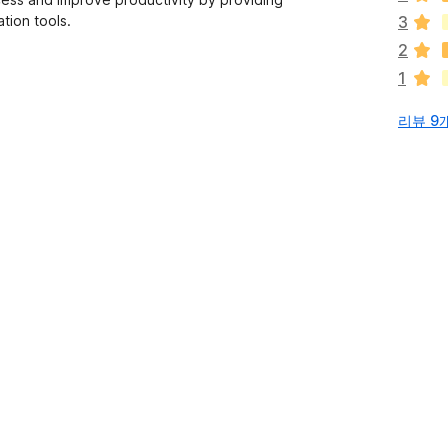
이
tion tools.
3
없
2
습
1
니
다
리뷰 9