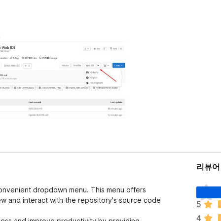
리뷰어 
아
convenient dropdown menu. This menu offers
직
view and interact with the repository's source code
5
평
4
점
cess and improve productivity by providing