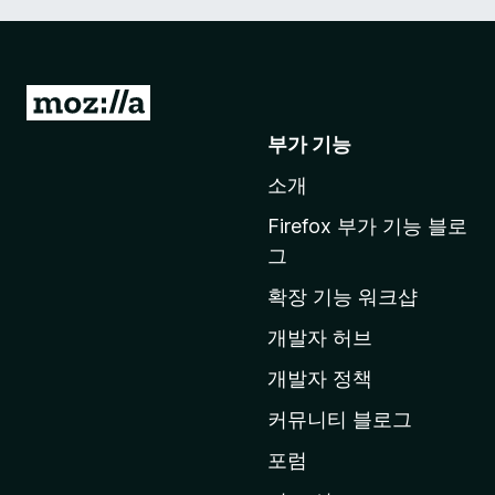
M
o
부가 기능
z
소개
i
l
Firefox 부가 기능 블로
l
그
a
확장 기능 워크샵
홈
페
개발자 허브
이
개발자 정책
지
커뮤니티 블로그
로
이
포럼
동