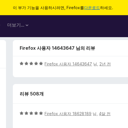
이 부가 기능을 사용하시려면, Firefox를
다운로드
하세요.
마
더보기…
Firefox 사용자 14643647 님의 리뷰
5
Firefox 사용자 14643647
님,
2년 전
점
만
점
에
리뷰 508개
5
점
5
Firefox 사용자 18628189
님,
4달 전
점
만