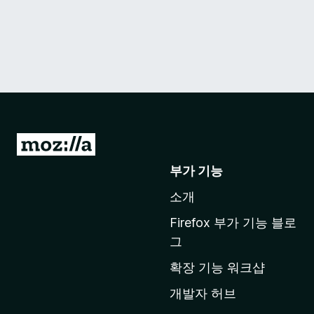
M
o
부가 기능
z
소개
i
l
Firefox 부가 기능 블로
l
그
a
확장 기능 워크샵
홈
페
개발자 허브
이