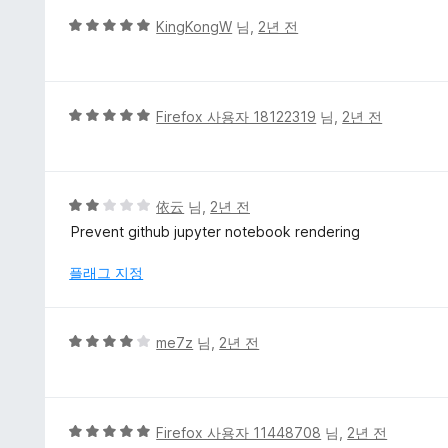
에
5
KingKongW
님,
2년 전
5
점
점
만
점
에
5
Firefox 사용자 18122319
님,
2년 전
5
점
점
만
점
에
5
依云
님,
2년 전
5
점
Prevent github jupyter notebook rendering
점
만
점
플래그 지정
에
2
점
5
me7z
님,
2년 전
점
만
점
에
5
Firefox 사용자 11448708
님,
2년 전
4