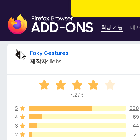
F
i
확장 기능
테
r
e
f
F
Foxy Gestures
o
제작자:
liebs
x
o
브
라
x
5
우
점
저
4.2 / 5
y
만
부
점
가
5
330
에
G
기
4
4
69
.
능
3
44
e
2
2
21
점