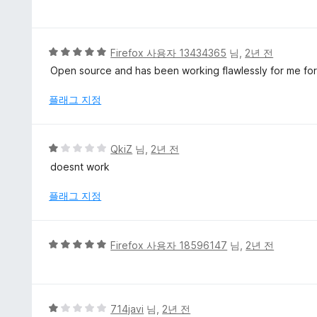
점
점
만
점
에
5
Firefox 사용자 13434365
님,
2년 전
5
점
Open source and has been working flawlessly for me for
점
만
점
플래그 지정
에
5
점
5
QkiZ
님,
2년 전
점
doesnt work
만
점
플래그 지정
에
1
점
5
Firefox 사용자 18596147
님,
2년 전
점
만
점
에
5
714javi
님,
2년 전