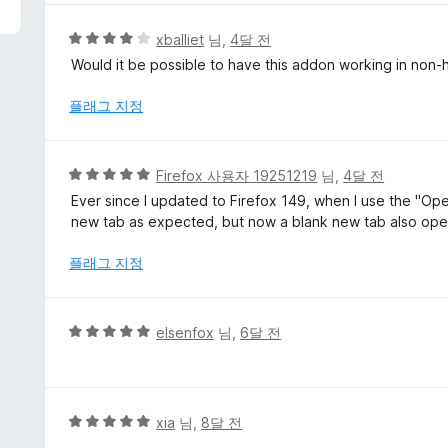
점
에
5
xballiet
님,
4달 전
5
점
Would it be possible to have this addon working in non-
점
만
점
플래그 지정
에
4
점
5
Firefox 사용자 19251219
님,
4달 전
점
Ever since I updated to Firefox 149, when I use the "Op
만
new tab as expected, but now a blank new tab also ope
점
에
플래그 지정
5
점
5
elsenfox
님,
6달 전
점
만
점
에
5
xia
님,
8달 전
5
점