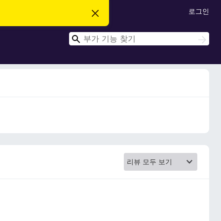
로그인
이
알
림
검
닫
검
기
색
색