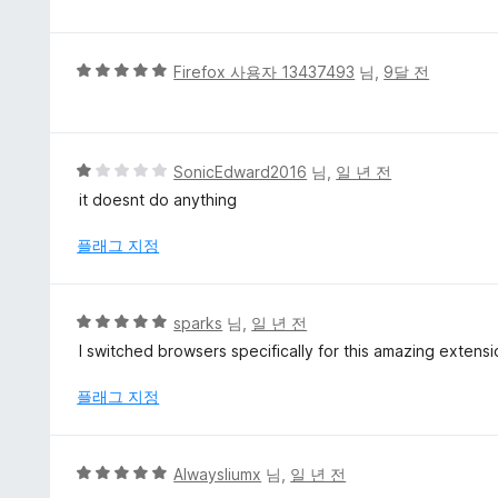
점
만
점
에
5
Firefox 사용자 13437493
님,
9달 전
5
점
점
만
점
에
5
SonicEdward2016
님,
일 년 전
5
점
it doesnt do anything
점
만
점
플래그 지정
에
1
점
5
sparks
님,
일 년 전
점
I switched browsers specifically for this amazing extens
만
점
플래그 지정
에
5
점
5
Alwaysliumx
님,
일 년 전
점