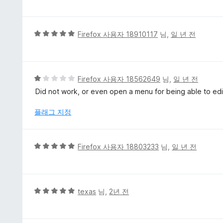
만
점
에
5
Firefox 사용자 18910117
님,
일 년 전
5
점
점
만
점
에
5
Firefox 사용자 18562649
님,
일 년 전
5
점
Did not work, or even open a menu for being able to edi
점
만
점
플래그 지정
에
1
점
5
Firefox 사용자 18803233
님,
일 년 전
점
만
점
에
5
texas
님,
2년 전
5
점
점
만
점