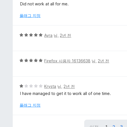
5
점
Did not work at all for me.
점
만
점
플래그 지정
에
1
점
5
Ayra
님,
2년 전
점
만
점
에
5
Firefox 사용자 16136638
님,
2년 전
5
점
점
만
점
에
5
Krysta
님,
2년 전
5
점
I have managed to get it to work all of one time.
점
만
점
플래그 지정
에
1
점
이전
1
2
3