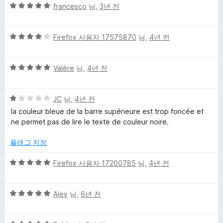
점
5
francesco
님,
3년 전
뷰
점
만
5
점
Firefox 사용자 17575870
님,
4년 전
점
에
만
5
5
점
Valère
님,
4년 전
점
점
에
만
4
5
점
JC
님,
4년 전
점
점
에
la couleur bleue de la barre supérieure est trop foncée et
만
5
ne permet pas de lire le texte de couleur noire.
점
점
에
플래그 지정
1
점
5
Firefox 사용자 17200785
님,
4년 전
점
만
5
점
Alex
님,
6년 전
점
에
만
5