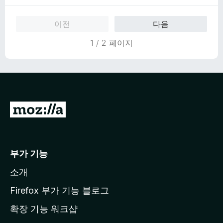
점
이전
다음
1 / 2 페이지
M
o
z
i
부가 기능
l
소개
l
a
Firefox 부가 기능 블로그
홈
확장 기능 워크샵
페