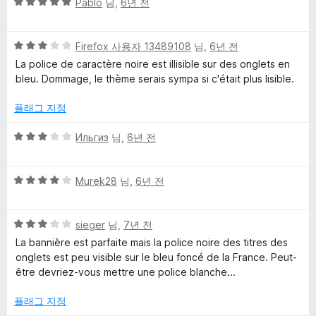
5
점
Pablo
님,
6년 전
점
점
에
만
5
5
점
Firefox 사용자 13489108
님,
6년 전
점
점
에
La police de caractère noire est illisible sur des onglets en
만
5
bleu. Dommage, le thème serais sympa si c'était plus lisible.
점
점
에
플래그 지정
3
점
5
Ильгиз
님,
6년 전
점
만
5
점
Murek28
님,
6년 전
점
에
만
3
5
점
sieger
님,
7년 전
점
점
에
La bannière est parfaite mais la police noire des titres des
만
4
onglets est peu visible sur le bleu foncé de la France. Peut-
점
점
être devriez-vous mettre une police blanche...
에
3
플래그 지정
점