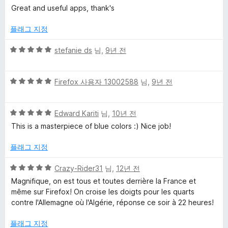
점
에
Great and useful apps, thank's
만
5
점
점
플래그 지정
에
5
5
stefanie ds
님,
9년 전
점
점
만
5
점
Firefox 사용자 13002588
님,
9년 전
점
에
만
5
5
점
Edward Kariti
님,
10년 전
점
점
에
This is a masterpiece of blue colors :) Nice job!
만
5
점
점
플래그 지정
에
5
5
Crazy-Rider31
님,
12년 전
점
점
Magnifique, on est tous et toutes derrière la France et
만
même sur Firefox! On croise les doigts pour les quarts
점
contre l'Allemagne où l'Algérie, réponse ce soir à 22 heures!
에
5
플래그 지정