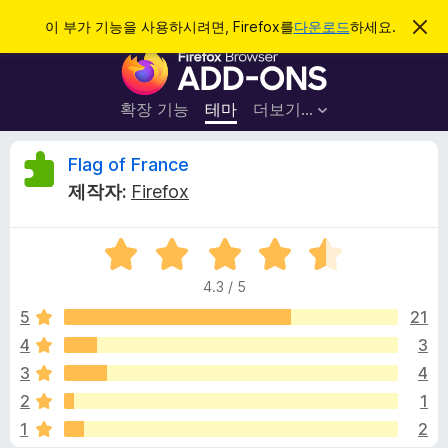
검
로그인
이 부가 기능을 사용하시려면, Firefox를
다운로드
하세요.
이
알
색
F
림
닫
i
기
r
확장 기능
테마
더보기…
e
f
F
Flag of France
o
제작자:
Firefox
x
l
브
5
라
a
점
우
4.3 / 5
만
저
g
점
5
21
부
에
4
3
가
o
4
기
3
4
.
능
3
f
2
1
점
1
2