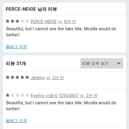
F
PERCE-NEIGE 님의 리뷰
r
5
PERCE-NEIGE
님,
8년 전
a
점
Beautiful, but I cannot see the tabs title. Mozilla would do
만
better!
점
n
에
플래그 지정
3
c
점
리뷰 31개
e
5
Jérémy
님,
2년 전
에
점
만
5
점
Firefox 사용자 12504907
님,
2년 전
대
점
에
Beautiful, but I cannot see the tabs title. Mozilla would do
만
5
better!
한
점
점
에
플래그 지정
리
1