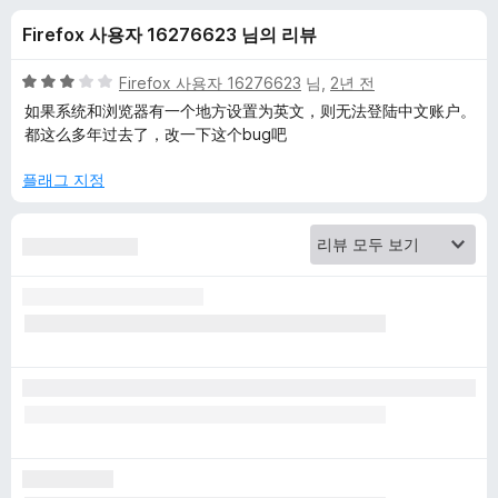
t
Firefox 사용자 16276623 님의 리뷰
e
5
Firefox 사용자 16276623
님,
2년 전
W
점
如果系统和浏览器有一个地方设置为英文，则无法登陆中文账户。
만
都这么多年过去了，改一下这个bug吧
점
e
에
플래그 지정
3
b
점
C
l
i
p
p