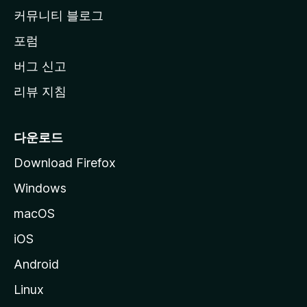
로
커뮤니티 블로그
이
동
포럼
버그 신고
리뷰 지침
다운로드
Download Firefox
Windows
macOS
iOS
Android
Linux