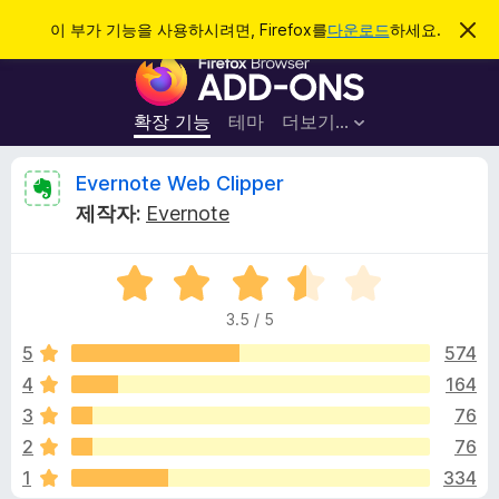
검
로그인
이 부가 기능을 사용하시려면, Firefox를
다운로드
하세요.
이
알
색
F
림
닫
i
기
r
확장 기능
테마
더보기…
e
f
E
Evernote Web Clipper
o
제작자:
Evernote
x
v
브
5
라
e
점
우
3.5 / 5
만
저
r
점
5
574
부
에
4
164
가
n
3
기
3
76
.
능
5
o
2
76
점
1
334