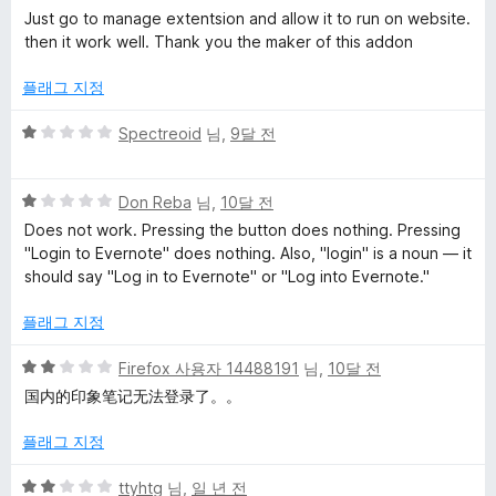
점
Just go to manage extentsion and allow it to run on website.
e
만
then it work well. Thank you the maker of this addon
점
에
r
플래그 지정
5
점
5
Spectreoid
님,
9달 전
에
점
만
대
5
점
Don Reba
님,
10달 전
점
에
Does not work. Pressing the button does nothing. Pressing
한
만
1
"Login to Evernote" does nothing. Also, "login" is a noun — it
점
점
should say "Log in to Evernote" or "Log into Evernote."
에
리
1
플래그 지정
점
뷰
5
Firefox 사용자 14488191
님,
10달 전
점
国内的印象笔记无法登录了。。
만
점
플래그 지정
에
2
5
ttyhtg
님,
일 년 전