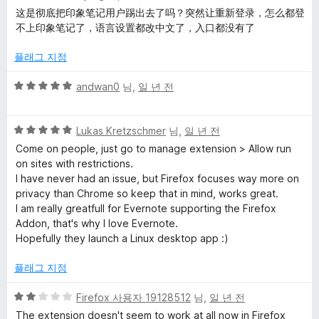
점
점
这是彻底把印象笔记用户踢出去了吗？突然让重新登录，怎么都登
만
不上印象笔记了，语言设置都改中文了，入口都没有了
점
에
플래그 지정
2
점
5
andwan0
님,
일 년 전
점
만
5
점
Lukas Kretzschmer
님,
일 년 전
점
에
Come on people, just go to manage extension > Allow run
만
5
on sites with restrictions.
점
점
I have never had an issue, but Firefox focuses way more on
에
privacy than Chrome so keep that in mind, works great.
5
I am really greatfull for Evernote supporting the Firefox
점
Addon, that's why I love Evernote.
Hopefully they launch a Linux desktop app :)
플래그 지정
5
Firefox 사용자 19128512
님,
일 년 전
점
The extension doesn't seem to work at all now in Firefox