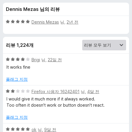
t
Dennis Mezas 님의 리뷰
e
5
Dennis Mezas
님,
2년 전
W
점
만
점
e
리뷰 1,224개
에
5
b
점
5
Brigi
님,
22일 전
점
It works fine
C
만
점
플래그 지정
에
l
4
5
Firefox 사용자 16242401
님,
4달 전
점
점
i
I would give it much more if it always worked.
만
Too often it doesn't work or button doesn't react.
점
p
에
플래그 지정
2
p
점
5
ok
님,
9달 전