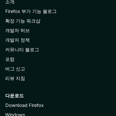
소개
l
a
Firefox 부가 기능 블로그
홈
확장 기능 워크샵
페
개발자 허브
이
지
개발자 정책
로
커뮤니티 블로그
이
동
포럼
버그 신고
리뷰 지침
다운로드
Download Firefox
Windows