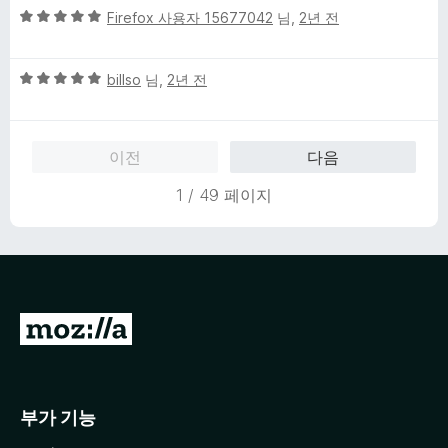
5
점
Firefox 사용자 15677042
님,
2년 전
점
에
만
5
5
점
billso
님,
2년 전
점
점
에
만
5
점
점
이전
다음
에
5
1 / 49 페이지
점
M
o
z
i
부가 기능
l