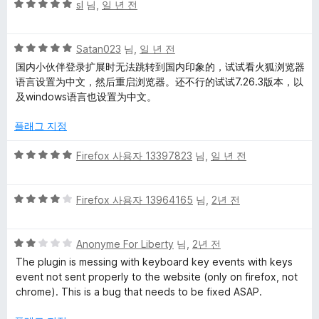
5
점
sl
님,
일 년 전
점
점
에
만
5
5
점
Satan023
님,
일 년 전
점
점
에
国内小伙伴登录扩展时无法跳转到国内印象的，试试看火狐浏览器
만
5
语言设置为中文，然后重启浏览器。还不行的试试7.26.3版本，以
점
점
及windows语言也设置为中文。
에
5
플래그 지정
점
5
Firefox 사용자 13397823
님,
일 년 전
점
만
5
점
Firefox 사용자 13964165
님,
2년 전
점
에
만
5
5
점
Anonyme For Liberty
님,
2년 전
점
점
에
The plugin is messing with keyboard key events with keys
만
4
event not sent properly to the website (only on firefox, not
점
점
chrome). This is a bug that needs to be fixed ASAP.
에
2