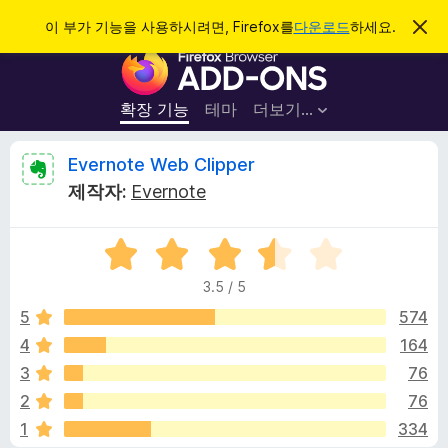
검
로그인
이 부가 기능을 사용하시려면, Firefox를
다운로드
하세요.
이
알
색
F
림
닫
i
기
r
확장 기능
테마
더보기…
e
f
E
Evernote Web Clipper
o
제작자:
Evernote
x
v
브
5
라
e
점
우
3.5 / 5
만
저
r
점
5
574
부
에
4
164
가
n
3
기
3
76
.
능
5
o
2
76
점
1
334