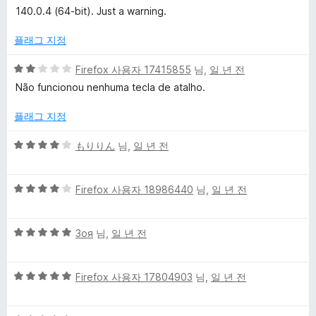
만
140.0.4 (64-bit). Just a warning.
점
에
플래그 지정
2
점
5
Firefox 사용자 17415855
님,
일 년 전
점
Não funcionou nenhuma tecla de atalho.
만
점
플래그 지정
에
2
5
もりりん
님,
일 년 전
점
점
만
5
점
Firefox 사용자 18986440
님,
일 년 전
점
에
만
4
5
점
Зоя
님,
일 년 전
점
점
에
만
4
5
점
Firefox 사용자 17804903
님,
일 년 전
점
점
에
만
5