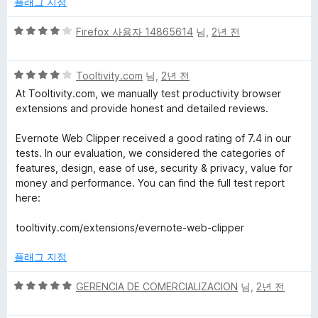
플래그 지정
점
5
Firefox 사용자 14865614
님,
2년 전
점
만
5
점
Tooltivity.com
님,
2년 전
점
에
At Tooltivity.com, we manually test productivity browser
만
4
extensions and provide honest and detailed reviews.
점
점
에
Evernote Web Clipper received a good rating of 7.4 in our
4
tests. In our evaluation, we considered the categories of
점
features, design, ease of use, security & privacy, value for
money and performance. You can find the full test report
here:
tooltivity.com/extensions/evernote-web-clipper
플래그 지정
5
GERENCIA DE COMERCIALIZACION
님,
2년 전
점
만