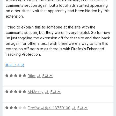
4
comments section again, but a lot of ads started appearing
점
on other sites I visit that apparently had been hidden by this
extension.
I tried to explain this to someone at the site with the
comments section, but they weren't very helpful. So for now
I'm just toggling the extension off for that site and then back
on again for other sites. I wish there were a way to turn this
extension off per-site as there is with Firefox's Enhanced
Tracking Protection.
플래그 지정
5
Rifat
님,
5달 전
점
만
5
점
MrMostly
님,
5달 전
점
에
만
5
5
점
Firefox 사용자 18759100
님,
5달 전
점
점
에