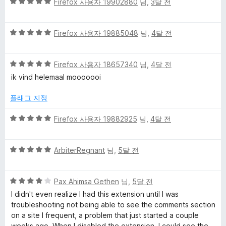
5
Firefox 사용자 19902880
님,
3달 전
점
만
5
점
Firefox 사용자 19885048
님,
4달 전
점
에
만
5
5
점
Firefox 사용자 18657340
님,
4달 전
점
점
에
ik vind helemaal mooooooi
만
5
점
점
플래그 지정
에
5
5
Firefox 사용자 19882925
님,
4달 전
점
점
만
5
점
ArbiterRegnant
님,
5달 전
점
에
만
5
5
점
Pax Ahimsa Gethen
님,
5달 전
점
점
에
I didn't even realize I had this extension until I was
만
5
troubleshooting not being able to see the comments section
점
점
on a site I frequent, a problem that just started a couple
에
weeks ago. When I disabled the extension, I could see the