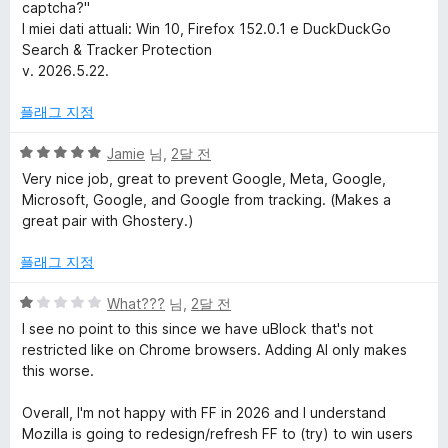
captcha?"
r
I miei dati attuali: Win 10, Firefox 152.0.1 e DuckDuckGo
Search & Tracker Protection
o
v. 2026.5.22.
t
플래그 지정
5
Jamie
님,
2달 전
e
점
Very nice job, great to prevent Google, Meta, Google,
만
Microsoft, Google, and Google from tracking. (Makes a
c
점
great pair with Ghostery.)
에
t
5
플래그 지정
점
i
5
What???
님,
2달 전
점
I see no point to this since we have uBlock that's not
만
restricted like on Chrome browsers. Adding AI only makes
o
점
this worse.
에
n
1
Overall, I'm not happy with FF in 2026 and I understand
점
Mozilla is going to redesign/refresh FF to (try) to win users