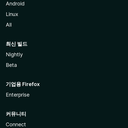
Android
Linux
All
최신 빌드
Nightly
Beta
기업용 Firefox
Enterprise
커뮤니티
Connect