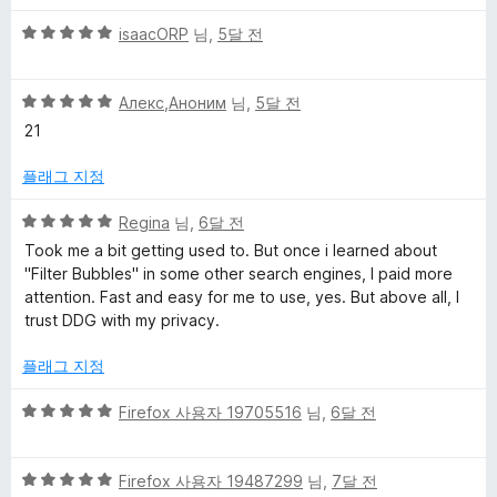
만
5
5
점
isaacORP
님,
5달 전
점
점
에
만
3
5
점
Алекс,Аноним
님,
5달 전
점
점
에
21
만
5
점
점
플래그 지정
에
5
5
Regina
님,
6달 전
점
점
Took me a bit getting used to. But once i learned about
만
"Filter Bubbles" in some other search engines, I paid more
점
attention. Fast and easy for me to use, yes. But above all, I
에
trust DDG with my privacy.
5
점
플래그 지정
5
Firefox 사용자 19705516
님,
6달 전
점
만
5
점
Firefox 사용자 19487299
님,
7달 전