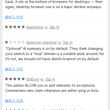
에
back. It sits at the bottom of browsers for desktops — then
again, desktop browser use is on a major decline anyways.
대
플래그 지정
한
5
AlgoStorm
님,
3달 전
점
리
만
5
점
American chestnut
님,
3달 전
뷰
점
에
"Optional" AI summary is on by default. They think changing
만
5
your search to a "noai" domain is a suitable work around. No
점
점
it's not, we should not have disinfo brainrot on by default.
에
1
플래그 지정
점
5
OldSoul
님,
3달 전
점
This addon ALLOW you to add websites to exceptions.
만
Commenters who claim otherwise are either lying or bots.
점
에
플래그 지정
5
점