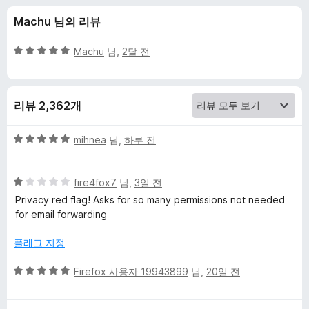
c
Machu 님의 리뷰
k
5
Machu
님,
2달 전
G
점
만
점
o
리뷰 2,362개
에
5
S
점
5
mihnea
님,
하루 전
점
e
만
5
점
fire4fox7
님,
3일 전
점
에
a
Privacy red flag! Asks for so many permissions not needed
만
5
for email forwarding
점
점
r
에
플래그 지정
1
c
점
5
Firefox 사용자 19943899
님,
20일 전
점
h
만