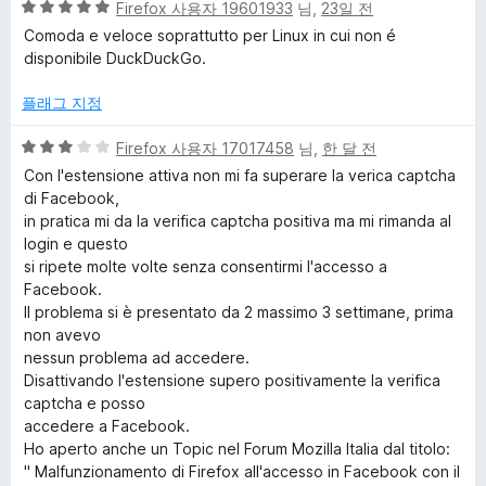
5
점
Firefox 사용자 19601933
님,
23일 전
점
에
&
Comoda e veloce soprattutto per Linux in cui non é
만
5
disponibile DuckDuckGo.
점
점
T
에
플래그 지정
5
r
점
5
Firefox 사용자 17017458
님,
한 달 전
점
Con l'estensione attiva non mi fa superare la verica captcha
a
만
di Facebook,
점
in pratica mi da la verifica captcha positiva ma mi rimanda al
에
c
login e questo
3
si ripete molte volte senza consentirmi l'accesso a
점
Facebook.
k
Il problema si è presentato da 2 massimo 3 settimane, prima
non avevo
e
nessun problema ad accedere.
Disattivando l'estensione supero positivamente la verifica
r
captcha e posso
accedere a Facebook.
Ho aperto anche un Topic nel Forum Mozilla Italia dal titolo:
P
" Malfunzionamento di Firefox all'accesso in Facebook con il