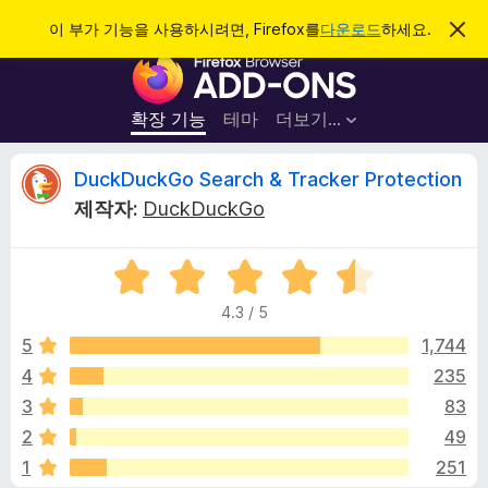
검
로그인
이 부가 기능을 사용하시려면, Firefox를
다운로드
하세요.
이
알
색
F
림
닫
i
기
r
확장 기능
테마
더보기…
e
f
D
DuckDuckGo Search & Tracker Protection
o
제작자:
DuckDuckGo
x
u
브
5
라
c
점
우
4.3 / 5
만
저
k
점
5
1,744
부
에
4
235
가
D
4
기
3
83
.
능
3
u
2
49
점
1
251