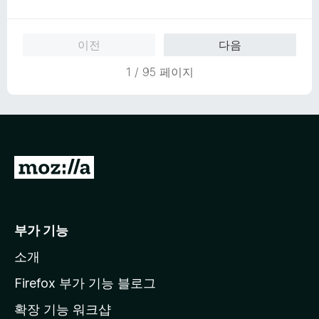
점
에
만
5
점
점
이전
다음
에
5
1 / 95 페이지
점
M
o
z
i
부가 기능
l
소개
l
a
Firefox 부가 기능 블로그
홈
확장 기능 워크샵
페