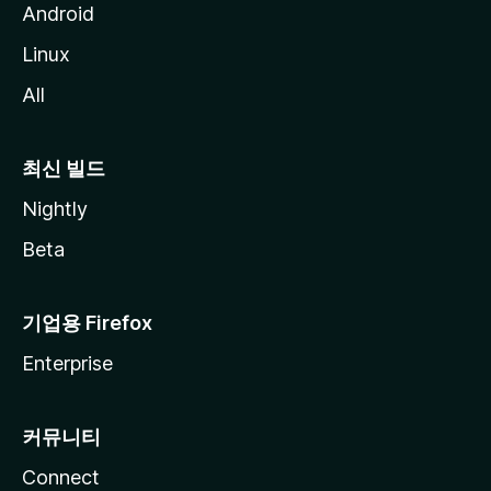
Android
Linux
All
최신 빌드
Nightly
Beta
기업용 Firefox
Enterprise
커뮤니티
Connect