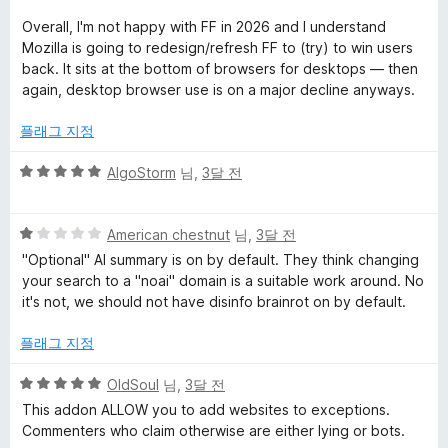
에
에
1
Overall, I'm not happy with FF in 2026 and I understand
점
대
Mozilla is going to redesign/refresh FF to (try) to win users
back. It sits at the bottom of browsers for desktops — then
again, desktop browser use is on a major decline anyways.
한
플래그 지정
리
5
AlgoStorm
님,
3달 전
뷰
점
만
5
점
American chestnut
님,
3달 전
점
에
"Optional" AI summary is on by default. They think changing
만
5
your search to a "noai" domain is a suitable work around. No
점
점
it's not, we should not have disinfo brainrot on by default.
에
1
플래그 지정
점
5
OldSoul
님,
3달 전
점
This addon ALLOW you to add websites to exceptions.
만
Commenters who claim otherwise are either lying or bots.
점