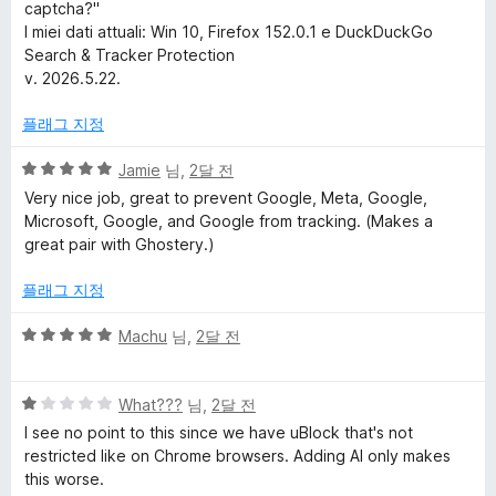
captcha?"
r
I miei dati attuali: Win 10, Firefox 152.0.1 e DuckDuckGo
Search & Tracker Protection
o
v. 2026.5.22.
t
플래그 지정
5
Jamie
님,
2달 전
e
점
Very nice job, great to prevent Google, Meta, Google,
만
Microsoft, Google, and Google from tracking. (Makes a
c
점
great pair with Ghostery.)
에
t
5
플래그 지정
점
i
5
Machu
님,
2달 전
점
만
o
5
점
What???
님,
2달 전
점
에
I see no point to this since we have uBlock that's not
n
만
5
restricted like on Chrome browsers. Adding AI only makes
점
점
this worse.