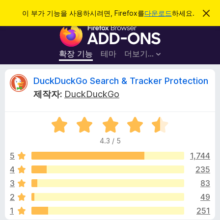
검
로그인
이 부가 기능을 사용하시려면, Firefox를
다운로드
하세요.
이
알
색
F
림
닫
i
기
r
확장 기능
테마
더보기…
e
f
D
DuckDuckGo Search & Tracker Protection
o
제작자:
DuckDuckGo
x
u
브
5
라
c
점
우
4.3 / 5
만
저
k
점
5
1,744
부
에
4
235
가
D
4
기
3
83
.
능
3
u
2
49
점
1
251