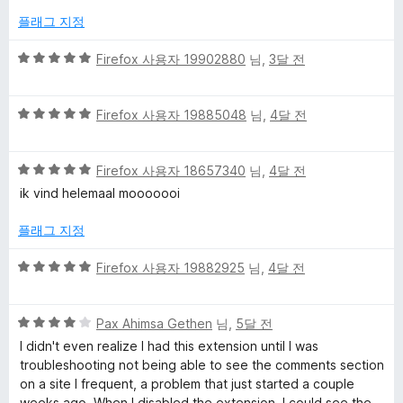
에
플래그 지정
5
점
5
Firefox 사용자 19902880
님,
3달 전
점
만
5
점
Firefox 사용자 19885048
님,
4달 전
점
에
만
5
5
점
Firefox 사용자 18657340
님,
4달 전
점
점
에
ik vind helemaal mooooooi
만
5
점
점
플래그 지정
에
5
5
Firefox 사용자 19882925
님,
4달 전
점
점
만
5
점
Pax Ahimsa Gethen
님,
5달 전
점
에
I didn't even realize I had this extension until I was
만
5
troubleshooting not being able to see the comments section
점
점
on a site I frequent, a problem that just started a couple
에
weeks ago. When I disabled the extension, I could see the