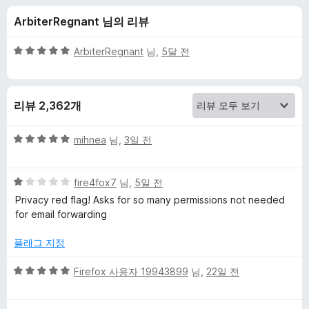
c
ArbiterRegnant 님의 리뷰
k
5
ArbiterRegnant
님,
5달 전
G
점
만
점
o
리뷰 2,362개
에
5
S
점
5
mihnea
님,
3일 전
점
e
만
5
점
fire4fox7
님,
5일 전
점
에
a
Privacy red flag! Asks for so many permissions not needed
만
5
for email forwarding
점
점
r
에
플래그 지정
1
c
점
5
Firefox 사용자 19943899
님,
22일 전
점
h
만