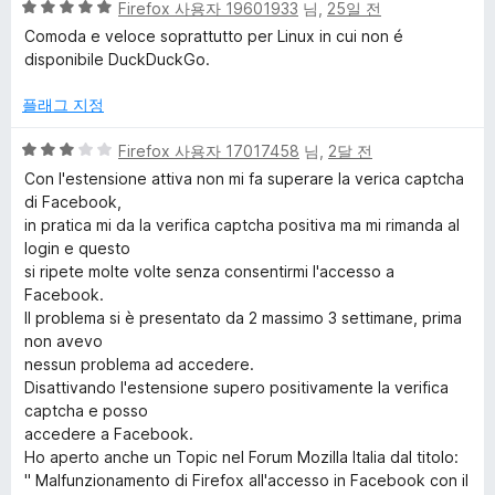
5
점
Firefox 사용자 19601933
님,
25일 전
점
에
&
Comoda e veloce soprattutto per Linux in cui non é
만
5
disponibile DuckDuckGo.
점
점
T
에
플래그 지정
5
r
점
5
Firefox 사용자 17017458
님,
2달 전
점
Con l'estensione attiva non mi fa superare la verica captcha
a
만
di Facebook,
점
in pratica mi da la verifica captcha positiva ma mi rimanda al
에
c
login e questo
3
si ripete molte volte senza consentirmi l'accesso a
점
Facebook.
k
Il problema si è presentato da 2 massimo 3 settimane, prima
non avevo
e
nessun problema ad accedere.
Disattivando l'estensione supero positivamente la verifica
r
captcha e posso
accedere a Facebook.
Ho aperto anche un Topic nel Forum Mozilla Italia dal titolo:
P
" Malfunzionamento di Firefox all'accesso in Facebook con il