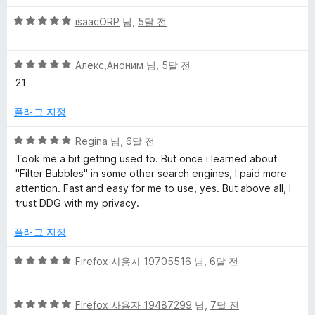
만
5
5
점
isaacORP
님,
5달 전
점
점
에
만
3
5
점
Алекс,Аноним
님,
5달 전
점
점
에
21
만
5
점
점
플래그 지정
에
5
5
Regina
님,
6달 전
점
점
Took me a bit getting used to. But once i learned about
만
"Filter Bubbles" in some other search engines, I paid more
점
attention. Fast and easy for me to use, yes. But above all, I
에
trust DDG with my privacy.
5
점
플래그 지정
5
Firefox 사용자 19705516
님,
6달 전
점
만
5
점
Firefox 사용자 19487299
님,
7달 전