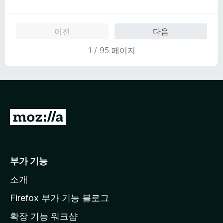
점
에
만
5
점
점
이전
다음
에
5
1 / 95 페이지
점
M
o
z
i
부가 기능
l
소개
l
a
Firefox 부가 기능 블로그
홈
확장 기능 워크샵
페