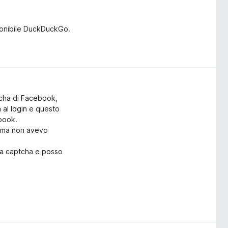
ponibile DuckDuckGo.
tcha di Facebook,
a al login e questo
ebook.
rima non avevo
ica captcha e posso
lo:
on il captcha?"
o Search & Tracker Protection