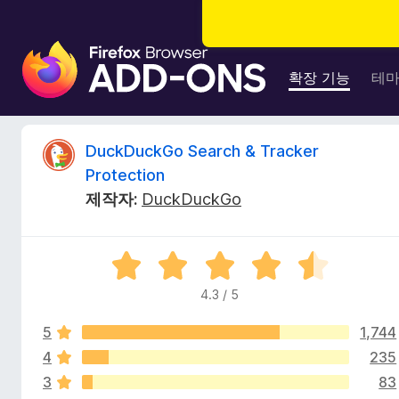
F
i
확장 기능
테
r
e
f
D
DuckDuckGo Search & Tracker
o
Protection
x
u
제작자:
DuckDuckGo
브
라
c
우
5
저
k
점
부
4.3 / 5
만
가
D
점
기
5
1,744
에
능
4
4
235
u
.
3
83
3