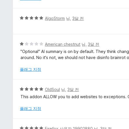
5
AlgoStorm
님,
3달 전
점
만
점
에
5
American chestnut
님,
3달 전
5
점
"Optional" AI summary is on by default. They think chang
점
만
around. No it's not, we should not have disinfo brainrot 
점
에
플래그 지정
1
점
5
OldSoul
님,
3달 전
점
This addon ALLOW you to add websites to exceptions. C
만
점
플래그 지정
에
5
점
5
Firefox 사용자 19902880
님,
3달 전