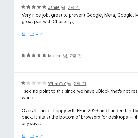
5
Jamie
님,
2달 전
점
Very nice job, great to prevent Google, Meta, Google, 
만
great pair with Ghostery.)
점
에
플래그 지정
5
점
5
Machu
님,
2달 전
점
만
점
에
5
What???
님,
2달 전
5
점
I see no point to this since we have uBlock that's not r
점
만
worse.
점
에
Overall, I'm not happy with FF in 2026 and I understand Mo
1
back. It sits at the bottom of browsers for desktops — 
점
anyways.
플래그 지정