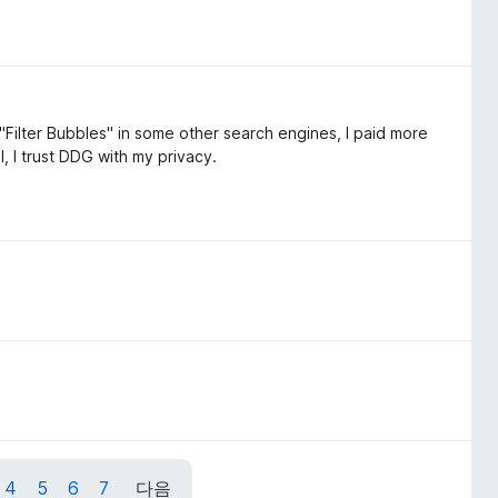
"Filter Bubbles" in some other search engines, I paid more
l, I trust DDG with my privacy.
4
5
6
7
다음