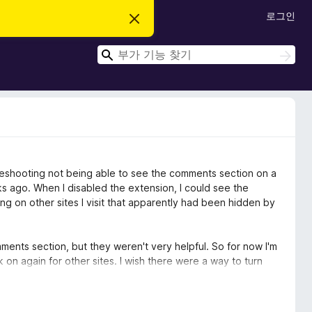
로그인
이
알
림
검
닫
검
기
색
색
oubleshooting not being able to see the comments section on a
eks ago. When I disabled the extension, I could see the
ng on other sites I visit that apparently had been hidden by
omments section, but they weren't very helpful. So for now I'm
k on again for other sites. I wish there were a way to turn
hanced Tracking Protection.