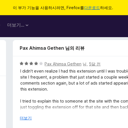
이 부가 기능을 사용하시려면, Firefox를
다운로드
하세요.
마
더보기…
Pax Ahimsa Gethen 님의 리뷰
5
Pax Ahimsa Gethen
님,
5달 전
점
I didn't even realize I had this extension until I was tr
만
site I frequent, a problem that just started a couple we
점
comments section again, but a lot of ads started appeari
에
this extension.
4
점
I tried to explain this to someone at the site with the c
just toggling the extension off for that site and then bac
this extension off per-site as there is with Firefox's En
눌
더보기
러