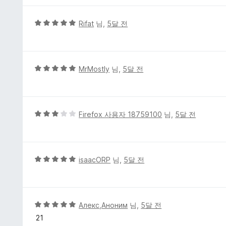
점
에
5
Rifat
님,
5달 전
5
점
점
만
점
에
5
MrMostly
님,
5달 전
5
점
점
만
점
에
5
Firefox 사용자 18759100
님,
5달 전
5
점
점
만
점
에
5
isaacORP
님,
5달 전
3
점
점
만
점
에
5
Алекс,Аноним
님,
5달 전
5
점
21
점
만