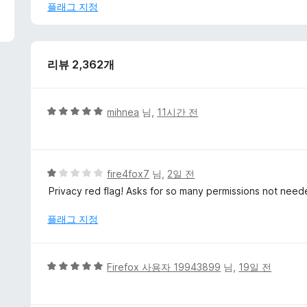
서
플래그 지정
리뷰 2,362개
5
mihnea
님,
11시간 전
점
만
점
에
5
fire4fox7
님,
2일 전
5
점
Privacy red flag! Asks for so many permissions not need
점
만
점
플래그 지정
에
1
점
5
Firefox 사용자 19943899
님,
19일 전
점
만