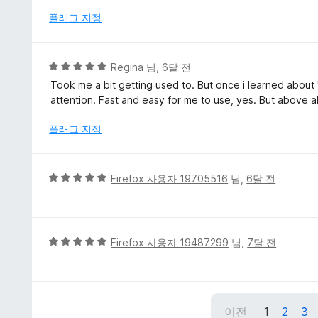
점
플래그 지정
에
5
점
5
Regina
님,
6달 전
점
Took me a bit getting used to. But once i learned about 
만
attention. Fast and easy for me to use, yes. But above al
점
에
플래그 지정
5
점
5
Firefox 사용자 19705516
님,
6달 전
점
만
점
에
5
Firefox 사용자 19487299
님,
7달 전
5
점
점
만
점
에
이전
1
2
3
5