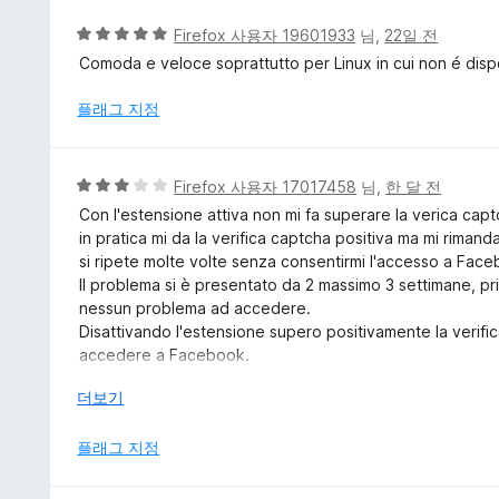
점
에
5
Firefox 사용자 19601933
님,
22일 전
5
점
Comoda e veloce soprattutto per Linux in cui non é dis
점
만
점
플래그 지정
에
5
점
5
Firefox 사용자 17017458
님,
한 달 전
점
Con l'estensione attiva non mi fa superare la verica cap
만
in pratica mi da la verifica captcha positiva ma mi rimand
점
si ripete molte volte senza consentirmi l'accesso a Fac
에
Il problema si è presentato da 2 massimo 3 settimane, p
3
nessun problema ad accedere.
점
Disattivando l'estensione supero positivamente la verif
accedere a Facebook.
Ho aperto anche un Topic nel Forum Mozilla Italia dal tito
눌
더보기
" Malfunzionamento di Firefox all'accesso in Facebook c
러
I miei dati attuali: Win 10, Firefox 152.0.1 e DuckDuckG
서
플래그 지정
v. 2026.5.22.