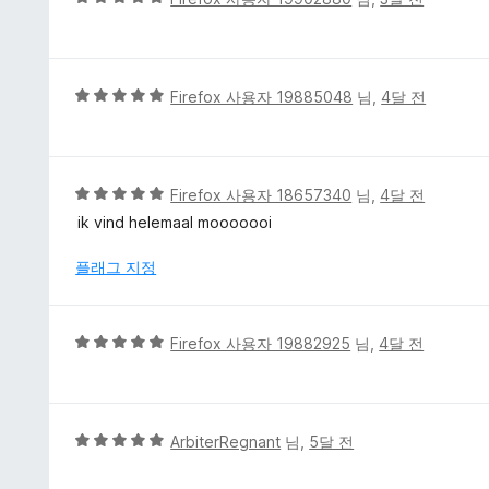
점
만
점
에
5
Firefox 사용자 19885048
님,
4달 전
5
점
점
만
점
에
5
Firefox 사용자 18657340
님,
4달 전
5
점
ik vind helemaal mooooooi
점
만
점
플래그 지정
에
5
점
5
Firefox 사용자 19882925
님,
4달 전
점
만
점
에
5
ArbiterRegnant
님,
5달 전
5
점
점
만