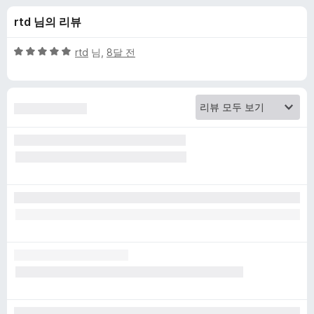
c
rtd 님의 리뷰
k
5
rtd
님,
8달 전
G
점
만
점
o
에
5
S
점
e
a
r
c
h