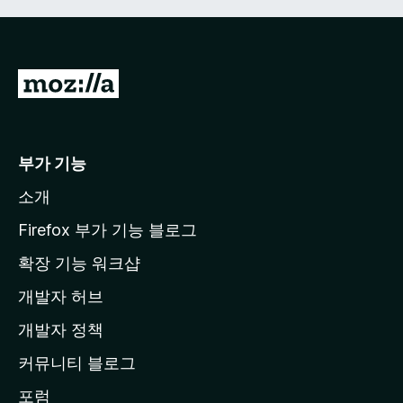
M
o
z
i
부가 기능
l
소개
l
a
Firefox 부가 기능 블로그
홈
확장 기능 워크샵
페
개발자 허브
이
지
개발자 정책
로
커뮤니티 블로그
이
동
포럼