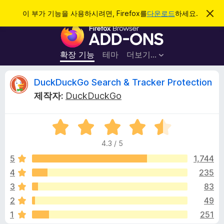
검
로그인
이 부가 기능을 사용하시려면, Firefox를
다운로드
하세요.
이
알
색
F
림
닫
i
기
r
확장 기능
테마
더보기…
e
f
D
DuckDuckGo Search & Tracker Protection
o
제작자:
DuckDuckGo
x
u
브
5
라
c
점
우
4.3 / 5
만
저
k
점
5
1,744
부
에
4
235
가
D
4
기
3
83
.
능
3
u
2
49
점
1
251