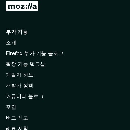
M
o
z
i
부가 기능
l
소개
l
a
Firefox 부가 기능 블로그
홈
확장 기능 워크샵
페
개발자 허브
이
지
개발자 정책
로
커뮤니티 블로그
이
동
포럼
버그 신고
리뷰 지침