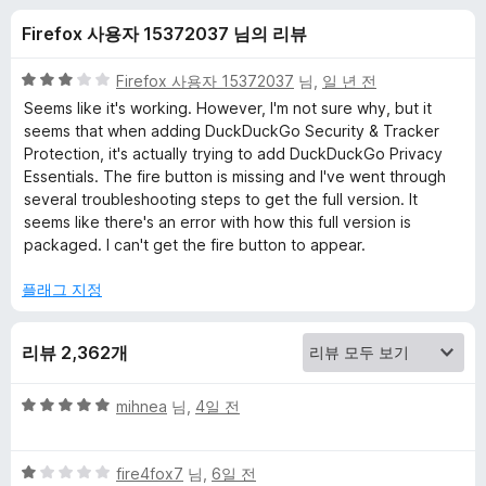
c
Firefox 사용자 15372037 님의 리뷰
k
5
Firefox 사용자 15372037
님,
일 년 전
G
점
Seems like it's working. However, I'm not sure why, but it
만
seems that when adding DuckDuckGo Security & Tracker
점
Protection, it's actually trying to add DuckDuckGo Privacy
o
에
Essentials. The fire button is missing and I've went through
3
several troubleshooting steps to get the full version. It
S
점
seems like there's an error with how this full version is
packaged. I can't get the fire button to appear.
e
플래그 지정
a
리뷰 2,362개
r
5
mihnea
님,
4일 전
c
점
만
h
5
점
fire4fox7
님,
6일 전