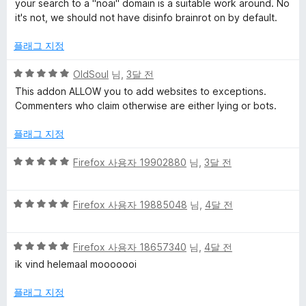
5
your search to a "noai" domain is a suitable work around. No
점
점
it's not, we should not have disinfo brainrot on by default.
에
1
플래그 지정
점
5
OldSoul
님,
3달 전
점
This addon ALLOW you to add websites to exceptions.
만
Commenters who claim otherwise are either lying or bots.
점
에
플래그 지정
5
점
5
Firefox 사용자 19902880
님,
3달 전
점
만
5
점
Firefox 사용자 19885048
님,
4달 전
점
에
만
5
5
점
Firefox 사용자 18657340
님,
4달 전
점
점
에
ik vind helemaal mooooooi
만
5
점
점
플래그 지정
에