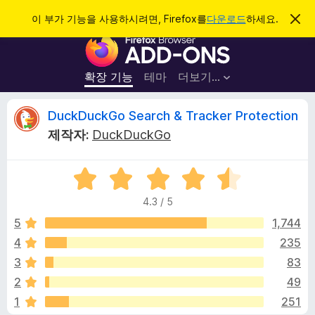
검
로그인
이 부가 기능을 사용하시려면, Firefox를
다운로드
하세요.
이
알
색
F
림
닫
i
기
r
확장 기능
테마
더보기…
e
f
D
DuckDuckGo Search & Tracker Protection
o
제작자:
DuckDuckGo
x
u
브
5
라
c
점
우
4.3 / 5
만
저
k
점
5
1,744
부
에
4
235
가
D
4
기
3
83
.
능
3
u
2
49
점
1
251