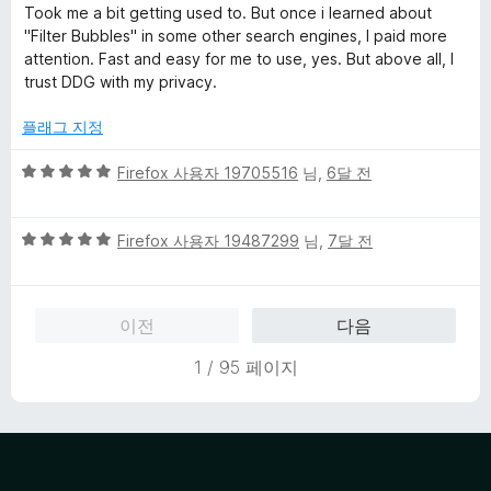
점
점
Took me a bit getting used to. But once i learned about
만
"Filter Bubbles" in some other search engines, I paid more
점
attention. Fast and easy for me to use, yes. But above all, I
에
trust DDG with my privacy.
5
점
플래그 지정
5
Firefox 사용자 19705516
님,
6달 전
점
만
5
점
Firefox 사용자 19487299
님,
7달 전
점
에
만
5
점
점
이전
다음
에
5
1 / 95 페이지
점