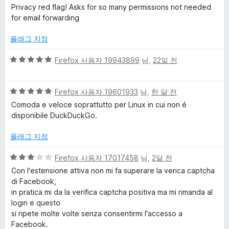
점
에
Privacy red flag! Asks for so many permissions not needed
만
&
5
for email forwarding
점
점
에
플래그 지정
T
1
점
5
Firefox 사용자 19943899
님,
22일 전
r
점
만
a
5
점
Firefox 사용자 19601933
님,
한 달 전
점
에
Comoda e veloce soprattutto per Linux in cui non é
만
5
c
disponibile DuckDuckGo.
점
점
에
플래그 지정
k
5
점
5
Firefox 사용자 17017458
님,
2달 전
e
점
Con l'estensione attiva non mi fa superare la verica captcha
만
di Facebook,
r
점
in pratica mi da la verifica captcha positiva ma mi rimanda al
에
login e questo
3
P
si ripete molte volte senza consentirmi l'accesso a
점
Facebook.