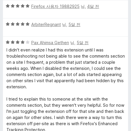
5
5
Firefox 사용자 19882925
님,
4달 전
점
점
만
5
점
ArbiterRegnant
님,
5달 전
점
에
만
5
5
점
Pax Ahimsa Gethen
님,
5달 전
점
점
에
I didn't even realize I had this extension until I was
만
5
troubleshooting not being able to see the comments section
점
점
on a site I frequent, a problem that just started a couple
에
weeks ago. When I disabled the extension, I could see the
4
comments section again, but a lot of ads started appearing
점
on other sites I visit that apparently had been hidden by this
extension.
I tried to explain this to someone at the site with the
comments section, but they weren't very helpful. So for now
I'm just toggling the extension off for that site and then back
on again for other sites. I wish there were a way to turn this
extension off per-site as there is with Firefox's Enhanced
Tracking Protection.