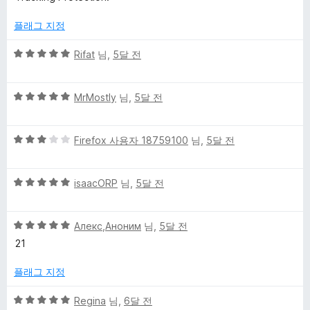
플래그 지정
5
Rifat
님,
5달 전
점
만
5
점
MrMostly
님,
5달 전
점
에
만
5
5
점
Firefox 사용자 18759100
님,
5달 전
점
점
에
만
5
5
점
isaacORP
님,
5달 전
점
점
에
만
3
5
점
Алекс,Аноним
님,
5달 전
점
점
에
21
만
5
점
점
플래그 지정
에
5
5
Regina
님,
6달 전