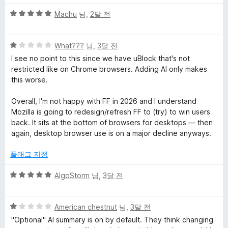
에
점
5
Machu
님,
2달 전
대
점
만
5
점
What???
님,
3달 전
한
점
에
I see no point to this since we have uBlock that's not
만
5
restricted like on Chrome browsers. Adding AI only makes
리
점
점
this worse.
에
뷰
1
Overall, I'm not happy with FF in 2026 and I understand
점
Mozilla is going to redesign/refresh FF to (try) to win users
back. It sits at the bottom of browsers for desktops — then
again, desktop browser use is on a major decline anyways.
플래그 지정
5
AlgoStorm
님,
3달 전
점
만
5
점
American chestnut
님,
3달 전
점
에
"Optional" AI summary is on by default. They think changing
만