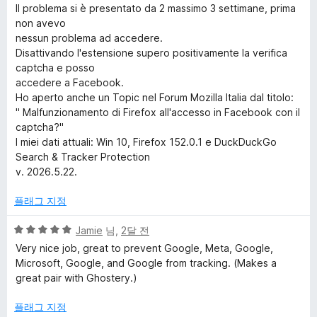
Il problema si è presentato da 2 massimo 3 settimane, prima
r
non avevo
nessun problema ad accedere.
o
Disattivando l'estensione supero positivamente la verifica
captcha e posso
t
accedere a Facebook.
Ho aperto anche un Topic nel Forum Mozilla Italia dal titolo:
e
" Malfunzionamento di Firefox all'accesso in Facebook con il
captcha?"
I miei dati attuali: Win 10, Firefox 152.0.1 e DuckDuckGo
c
Search & Tracker Protection
v. 2026.5.22.
t
플래그 지정
i
5
Jamie
님,
2달 전
점
o
Very nice job, great to prevent Google, Meta, Google,
만
Microsoft, Google, and Google from tracking. (Makes a
점
great pair with Ghostery.)
n
에
5
플래그 지정