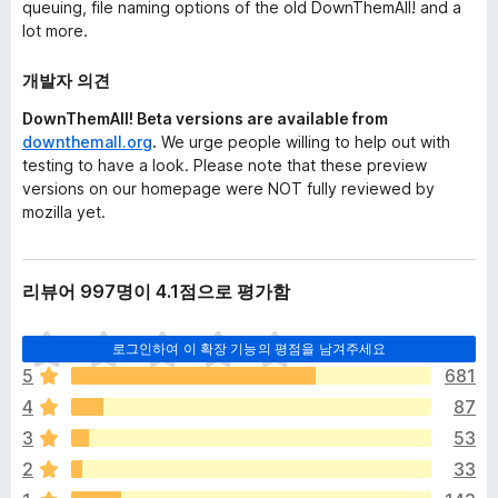
queuing, file naming options of the old DownThemAll! and a
lot more.
개발자 의견
DownThemAll! Beta versions are available from
downthemall.org
.
We urge people willing to help out with
testing to have a look. Please note that these preview
versions on our homepage were NOT fully reviewed by
mozilla yet.
리뷰어 997명이 4.1점으로 평가함
아
로그인하여 이 확장 기능의 평점을 남겨주세요
직
5
681
평
4
87
점
이
3
53
없
2
33
습