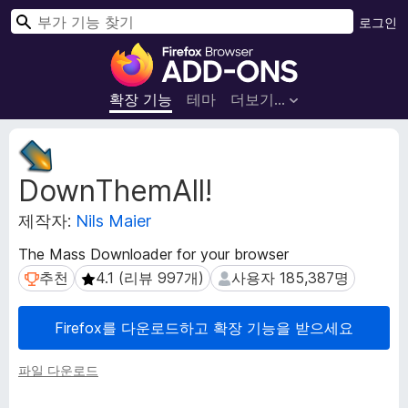
검
로그인
색
F
i
r
확장 기능
테마
더보기…
e
f
확
o
장
DownThemAll!
메
x
타
브
제작자:
Nils Maier
데
라
이
우
The Mass Downloader for your browser
터
저
추천
4.1 (리뷰 997개)
사용자 185,387명
추천
4.1 (리뷰 997개)
사용자 185,387명
부
가
Firefox를 다운로드하고 확장 기능을 받으세요
기
능
파일 다운로드