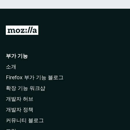
M
o
z
i
부가 기능
l
소개
l
a
Firefox 부가 기능 블로그
홈
확장 기능 워크샵
페
개발자 허브
이
지
개발자 정책
로
커뮤니티 블로그
이