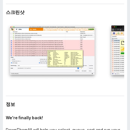
스크린샷
정보
We're finally back!
DownThemAll will help you select, queue, sort and run your