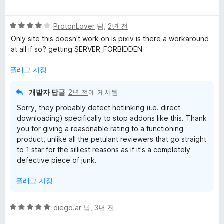
점
에
만
5
5
점
ProtonLover
님,
2년 전
점
점
에
Only site this doesn't work on is pixiv is there a workaround
만
1
at all if so? getting SERVER_FORBIDDEN
점
점
에
플래그 지정
4
점
개발자 답글
2년 전
에 게시됨
Sorry, they probably detect hotlinking (i.e. direct
downloading) specifically to stop addons like this. Thank
you for giving a reasonable rating to a functioning
product, unlike all the petulant reviewers that go straight
to 1 star for the silliest reasons as if it's a completely
defective piece of junk.
플래그 지정
5
diego.ar
님,
3년 전
점