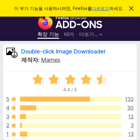
검
로그인
이 부가 기능을 사용하시려면, Firefox를
다운로드
하세요.
이
알
색
F
림
닫
i
기
r
확장 기능
테마
더보기…
e
f
D
Double-click Image Downloader
o
제작자:
Marnes
x
o
브
5
라
u
점
우
4.4 / 5
만
저
b
점
5
132
부
에
4
30
가
l
4
기
3
12
.
능
4
e
2
3
점
1
13