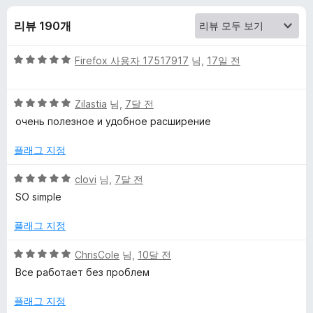
-
리뷰 190개
c
5
Firefox 사용자 17517917
님,
17일 전
l
점
만
i
5
점
Zilastia
님,
7달 전
점
에
очень полезное и удобное расширение
만
c
5
점
점
플래그 지정
에
k
5
5
clovi
님,
7달 전
점
점
SO simple
I
만
점
플래그 지정
m
에
5
5
ChrisCole
님,
10달 전
점
a
점
Все работает без проблем
만
점
g
플래그 지정
에