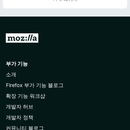
M
o
z
i
부가 기능
l
소개
l
a
Firefox 부가 기능 블로그
홈
확장 기능 워크샵
페
개발자 허브
이
지
개발자 정책
로
커뮤니티 블로그