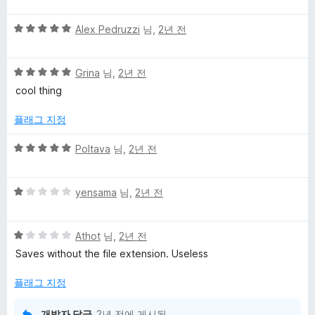
에
만
3
5
점
Alex Pedruzzi
님,
2년 전
점
점
에
만
5
5
점
Grina
님,
2년 전
점
점
에
cool thing
만
5
점
점
플래그 지정
에
5
5
Poltava
님,
2년 전
점
점
만
5
점
yensama
님,
2년 전
점
에
만
5
5
점
Athot
님,
2년 전
점
점
에
Saves without the file extension. Useless
만
1
점
점
플래그 지정
에
1
개발자 답글
2년 전
에 게시됨