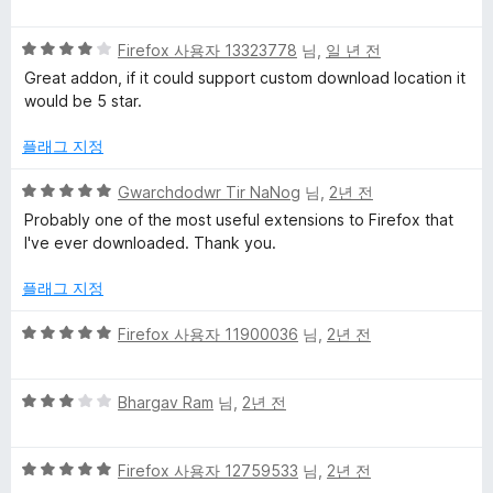
점
점
e
만
5
점
Firefox 사용자 13323778
님,
일 년 전
r
점
에
Great addon, if it could support custom download location it
만
5
would be 5 star.
점
점
에
에
플래그 지정
4
대
점
5
Gwarchdodwr Tir NaNog
님,
2년 전
점
Probably one of the most useful extensions to Firefox that
한
만
I've ever downloaded. Thank you.
점
리
에
플래그 지정
5
점
뷰
5
Firefox 사용자 11900036
님,
2년 전
점
만
5
점
Bhargav Ram
님,
2년 전
점
에
만
5
5
점
Firefox 사용자 12759533
님,
2년 전
점
점