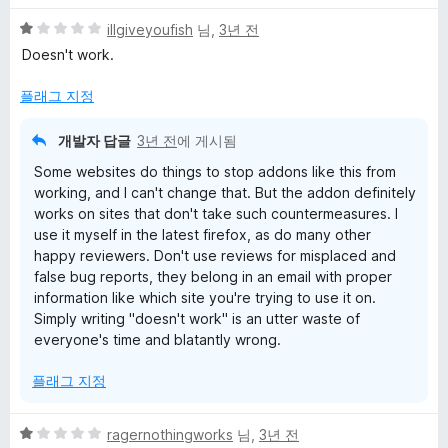
만
5
점
illgiveyoufish
님,
3년 전
점
에
Doesn't work.
만
5
점
점
플래그 지정
에
1
개발자 답글
3년 전
에 게시됨
점
Some websites do things to stop addons like this from
working, and I can't change that. But the addon definitely
works on sites that don't take such countermeasures. I
use it myself in the latest firefox, as do many other
happy reviewers. Don't use reviews for misplaced and
false bug reports, they belong in an email with proper
information like which site you're trying to use it on.
Simply writing "doesn't work" is an utter waste of
everyone's time and blatantly wrong.
플래그 지정
5
ragernothingworks
님,
3년 전