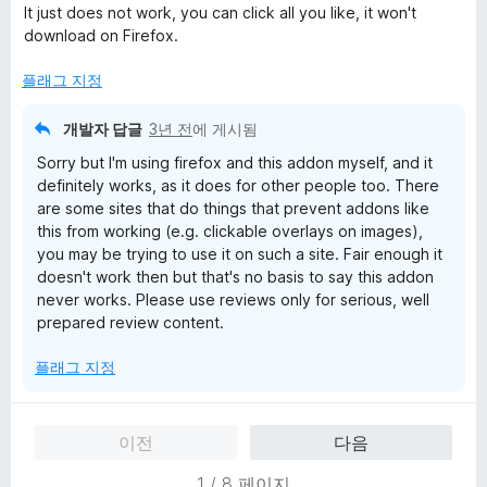
점
It just does not work, you can click all you like, it won't
만
download on Firefox.
점
에
플래그 지정
1
점
개발자 답글
3년 전
에 게시됨
Sorry but I'm using firefox and this addon myself, and it
definitely works, as it does for other people too. There
are some sites that do things that prevent addons like
this from working (e.g. clickable overlays on images),
you may be trying to use it on such a site. Fair enough it
doesn't work then but that's no basis to say this addon
never works. Please use reviews only for serious, well
prepared review content.
플래그 지정
이전
다음
1 / 8 페이지