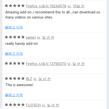
5
5
Firefox 사용자 19244078
님,
10달 전
e
점
점
Amazing add on..i recommend this to all...can download so
만
many videos on various sites.
D
점
에
플래그 지정
o
5
점
5
jjamist
님,
일 년 전
점
w
really handy add-on
만
점
플래그 지정
n
에
5
5
Firefox 사용자 13790370
님,
일 년 전
l
점
점
만
o
5
점
BLZ
님,
일 년 전
점
에
This is awesome!
만
5
a
점
점
플래그 지정
에
d
5
5
FL015CH
님,
일 년 전