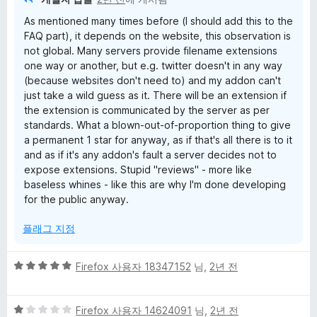
점
As mentioned many times before (I should add this to the
FAQ part), it depends on the website, this observation is
not global. Many servers provide filename extensions
one way or another, but e.g. twitter doesn't in any way
(because websites don't need to) and my addon can't
just take a wild guess as it. There will be an extension if
the extension is communicated by the server as per
standards. What a blown-out-of-proportion thing to give
a permanent 1 star for anyway, as if that's all there is to it
and as if it's any addon's fault a server decides not to
expose extensions. Stupid "reviews" - more like
baseless whines - like this are why I'm done developing
for the public anyway.
플래그 지정
5
Firefox 사용자 18347152
님,
2년 전
점
만
5
점
Firefox 사용자 14624091
님,
2년 전