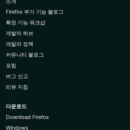
소개
l
a
Firefox 부가 기능 블로그
홈
확장 기능 워크샵
페
개발자 허브
이
지
개발자 정책
로
커뮤니티 블로그
이
동
포럼
버그 신고
리뷰 지침
다운로드
Download Firefox
Windows