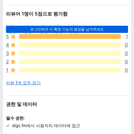
리뷰어 1명이 5점으로 평가함
아
로그인하여 이 확장 기능의 평점을 남겨주세요
직
5
1
평
4
0
점
이
3
0
없
2
0
습
1
0
니
다
리뷰 1개 모두 읽기
권한 및 데이터
필수 권한:
digs.fm에서 사용자의 데이터에 접근