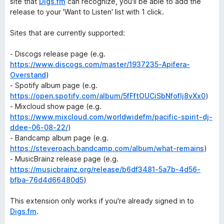
site that
Digs.fm
can recognize, you'll be able to add the
release to your 'Want to Listen' list with 1 click.
Sites that are currently supported:
- Discogs release page (e.g.
https://www.discogs.com/master/1937235-Apifera-
Overstand
)
- Spotify album page (e.g.
https://open.spotify.com/album/5fFftOUCiSbNfofIj8vXx0
)
- Mixcloud show page (e.g.
https://www.mixcloud.com/worldwidefm/pacific-spirit-dj-
ddee-06-08-22/
)
- Bandcamp album page (e.g.
https://steveroach.bandcamp.com/album/what-remains
)
- MusicBrainz release page (e.g.
https://musicbrainz.org/release/b6df3481-5a7b-4d56-
bfba-76d4d66480d5
)
This extension only works if you're already signed in to
Digs.fm
.