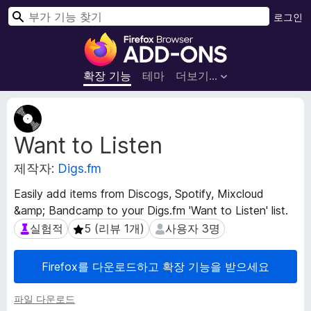
검
로그인
색
F
i
r
확장 기능
테마
더보기…
e
f
확
o
장
Want to Listen
메
x
타
브
제작자:
Digs.fm
데
라
이
우
Easily add items from Discogs, Spotify, Mixcloud
터
저
&amp; Bandcamp to your Digs.fm 'Want to Listen' list.
부
실험적
5 (리뷰 1개)
사용자 3명
실험적
5 (리뷰 1개)
사용자 3명
가
기
Firefox를 다운로드하고 확장 기능을 받으세요
능
파일 다운로드