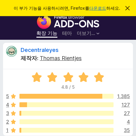
검
로그인
이 부가 기능을 사용하시려면, Firefox를
다운로드
하세요.
이
알
색
F
림
닫
i
기
r
확장 기능
테마
더보기…
e
f
D
Decentraleyes
o
제작자:
Thomas Rientjes
x
e
브
5
라
c
점
우
4.8 / 5
만
저
e
점
5
1,385
부
에
4
127
가
n
4
기
3
27
.
능
8
t
2
4
점
1
35