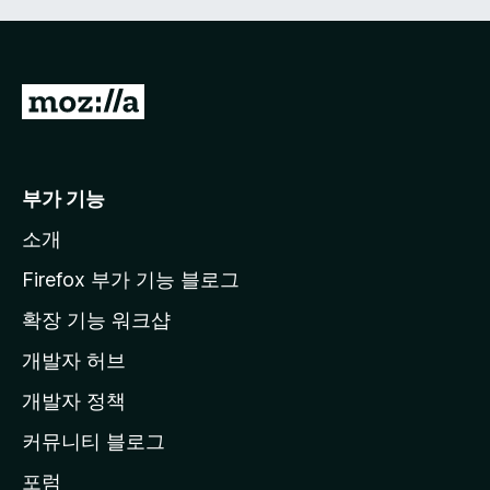
M
o
z
i
부가 기능
l
소개
l
a
Firefox 부가 기능 블로그
홈
확장 기능 워크샵
페
개발자 허브
이
지
개발자 정책
로
커뮤니티 블로그
이
동
포럼