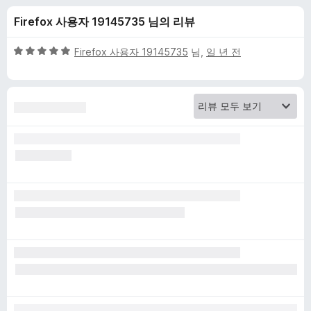
r
Firefox 사용자 19145735 님의 리뷰
a
5
Firefox 사용자 19145735
님,
일 년 전
l
점
만
점
e
에
5
y
점
e
s
에
대
한