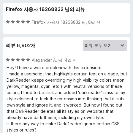
a
Firefox 사용자 18268832 님의 리뷰
d
5
Firefox 사용자 18268832
님,
8달 전
e
점
만
점
r
리뷰 6,902개
에
5
에
점
5
Alexander A.
님,
4일 전
점
Hey! I have a weird problem with this extension:
대
만
I made a userscript that highlights certain text on a page, but
점
DarkReader keeps overriding my high visibility colors (neon
에
한
yellow, magenta, cyan, etc.) with neutral versions of these
5
colors. I tried to be slick and added 'darkreader' class to my
점
style element to trick the extension into thinking that it is its
리
own style and ignore it, and it worked! But now I found out
that DarkReader deletes all its styles on websites that
뷰
already have dark theme, including my own style.
Is there any way to make DarkDeader ignore certain CSS
styles or rules?