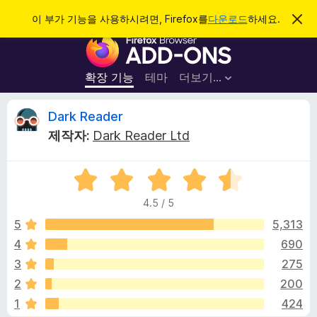
검
로그인
이 부가 기능을 사용하시려면, Firefox를
다운로드
하세요.
이
알
색
F
림
닫
i
기
r
확장 기능
테마
더보기…
e
f
D
Dark Reader
o
제작자:
Dark Reader Ltd
x
a
브
5
라
r
점
우
4.5 / 5
만
저
k
점
5
5,313
부
에
4
690
가
R
4
기
3
275
.
능
5
e
2
200
점
1
424