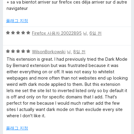
만
5
+ sa va bientot arriver sur firefox ces déja arriver sur d autre
점
점
navigateur
에
2
플래그 지정
점
5
Firefox 사용자 20022895
님,
6일 전
점
만
5
점
WilsonBorkowski
님,
8일 전
점
에
This extension is great. I had previously tried the Dark Mode
만
5
by Bernard extension but was frustrated because it was
점
점
either everything on or off. It was not easy to whitelist
에
webpages and more often than not websites end up looking
5
weird with dark mode applied to them. But this extension
점
lets me set the site list to inverted listed only so by default it
is off and only on for specific domains that I add. That's
perfect for me because I would much rather add the few
sites I actually want dark mode on than exclude every site
where I don't like it.
플래그 지정