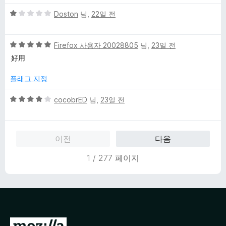
만
5
5
점
Doston
님,
22일 전
점
점
에
만
5
5
점
Firefox 사용자 20028805
님,
23일 전
점
점
에
好用
만
1
점
점
플래그 지정
에
5
5
cocobrED
님,
23일 전
점
점
만
점
이전
다음
에
4
1 / 277 페이지
점
M