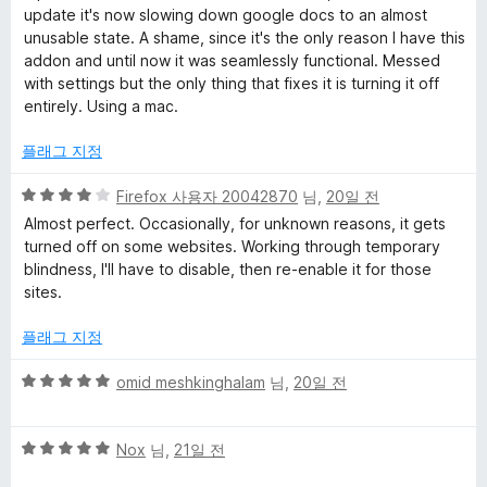
만
update it's now slowing down google docs to an almost
점
unusable state. A shame, since it's the only reason I have this
에
addon and until now it was seamlessly functional. Messed
1
with settings but the only thing that fixes it is turning it off
점
entirely. Using a mac.
플래그 지정
5
Firefox 사용자 20042870
님,
20일 전
점
Almost perfect. Occasionally, for unknown reasons, it gets
만
turned off on some websites. Working through temporary
점
blindness, I'll have to disable, then re-enable it for those
에
sites.
4
점
플래그 지정
5
omid meshkinghalam
님,
20일 전
점
만
5
점
Nox
님,
21일 전
점
에