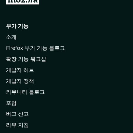
o
z
i
부가 기능
l
소개
l
a
Firefox 부가 기능 블로그
홈
확장 기능 워크샵
페
개발자 허브
이
지
개발자 정책
로
커뮤니티 블로그
이
동
포럼
버그 신고
리뷰 지침