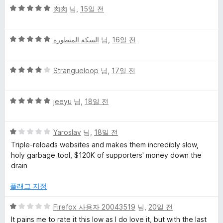
5
5
肉肉
님,
15일 전
점
점
만
5
점
السكة المتطورة
님,
16일 전
점
에
만
5
5
점
Strangueloop
님,
17일 전
점
점
에
만
5
5
점
jeeyu
님,
18일 전
점
점
에
만
4
5
점
Yaroslav
님,
18일 전
점
점
에
Triple-reloads websites and makes them incredibly slow,
만
5
holy garbage tool, $120K of supporters' money down the
점
점
drain
에
1
플래그 지정
점
5
Firefox 사용자 20043519
님,
20일 전
점
It pains me to rate it this low as I do love it, but with the last