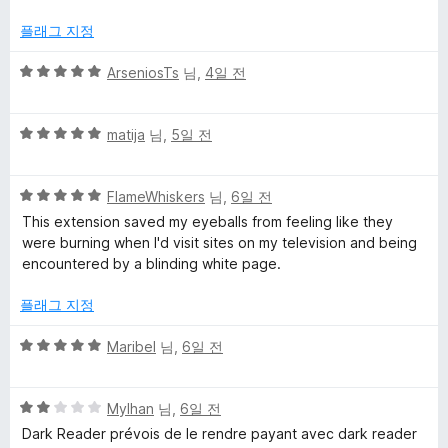
플래그 지정
5
ArseniosTs
님,
4일 전
점
만
5
점
matija
님,
5일 전
점
에
만
5
5
점
FlameWhiskers
님,
6일 전
점
점
에
This extension saved my eyeballs from feeling like they
만
5
were burning when I'd visit sites on my television and being
점
점
encountered by a blinding white page.
에
5
플래그 지정
점
5
Maribel
님,
6일 전
점
만
5
점
Mylhan
님,
6일 전
점
에
Dark Reader prévois de le rendre payant avec dark reader