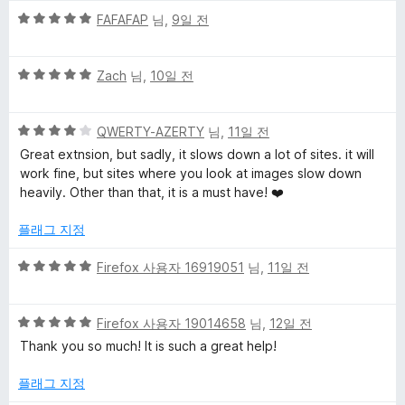
5
FAFAFAP
님,
9일 전
점
만
5
점
Zach
님,
10일 전
점
에
만
5
5
점
QWERTY-AZERTY
님,
11일 전
점
점
에
Great extnsion, but sadly, it slows down a lot of sites. it will
만
5
work fine, but sites where you look at images slow down
점
점
heavily. Other than that, it is a must have! ❤️
에
4
플래그 지정
점
5
Firefox 사용자 16919051
님,
11일 전
점
만
5
점
Firefox 사용자 19014658
님,
12일 전
점
에
Thank you so much! It is such a great help!
만
5
점
점
플래그 지정
에