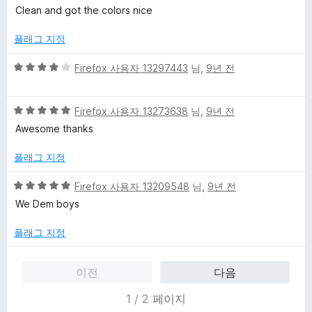
만
Clean and got the colors nice
점
에
플래그 지정
4
점
5
Firefox 사용자 13297443
님,
9년 전
점
만
5
점
Firefox 사용자 13273638
님,
9년 전
점
에
Awesome thanks
만
4
점
점
플래그 지정
에
5
5
Firefox 사용자 13209548
님,
9년 전
점
점
We Dem boys
만
점
플래그 지정
에
5
이전
다음
점
1 / 2 페이지