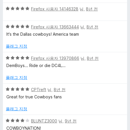
만
5
점
Firefox 사용자 14146328
님,
8년 전
점
에
만
5
5
점
Firefox 사용자 13663444
님,
8년 전
점
점
에
It's the Dallas cowboys! America team
만
5
점
점
플래그 지정
에
5
5
Firefox 사용자 13970866
님,
8년 전
점
점
DemBoys... Ride or die DC4L...
만
점
플래그 지정
에
5
5
CPTreft
님,
8년 전
점
점
Great for true Cowboys fans
만
점
플래그 지정
에
5
5
BLUNTZ3000
님,
9년 전
점
점
COWBOYNATION!