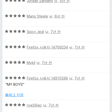
5
점
Jordan Sanders
님,
5년 전
점
점
에
m
만
5
5
점
Mano Steele
님,
6년 전
점
e
점
에
만
5
5
에
점
Spicy Jedi
님,
7년 전
점
점
에
만
5
대
5
점
Firefox 사용자 14769234
님,
7년 전
점
점
에
한
만
5
5
점
Mykll
님,
7년 전
점
리
점
에
만
5
5
점
Firefox 사용자 14915596
님,
7년 전
점
뷰
점
에
"MY BOYS"
만
5
점
점
플래그 지정
에
5
5
rvw56wc
님,
7년 전
점
점