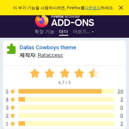
검
로그인
이 부가 기능을 사용하시려면, Firefox를
다운로드
하세요.
이
알
색
F
림
닫
i
기
r
확장 기능
테마
더보기…
e
f
D
Dallas Cowboys theme
o
제작자:
Rataccess
x
a
브
5
라
l
점
우
4.7 / 5
만
저
l
점
5
26
부
에
4
2
가
a
4
기
3
0
.
능
7
s
2
0
점
1
2