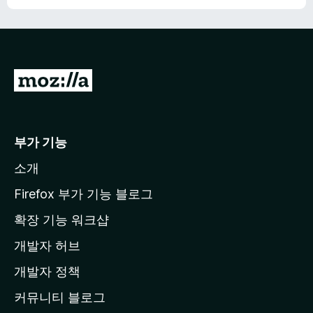
M
o
z
i
부가 기능
l
소개
l
a
Firefox 부가 기능 블로그
홈
확장 기능 워크샵
페
개발자 허브
이
지
개발자 정책
로
커뮤니티 블로그
이