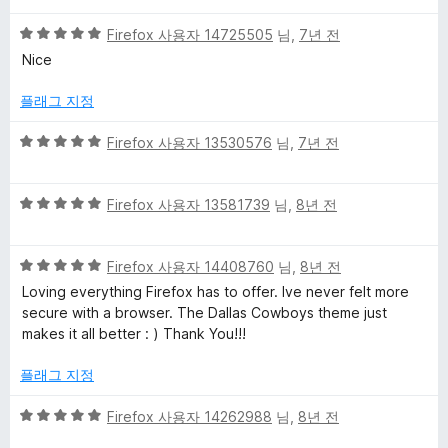
만
5
점
Firefox 사용자 14725505
님,
7년 전
점
에
Nice
만
5
점
점
플래그 지정
에
5
5
Firefox 사용자 13530576
님,
7년 전
점
점
만
5
점
Firefox 사용자 13581739
님,
8년 전
점
에
만
5
5
점
Firefox 사용자 14408760
님,
8년 전
점
점
에
Loving everything Firefox has to offer. Ive never felt more
만
5
secure with a browser. The Dallas Cowboys theme just
점
점
makes it all better : ) Thank You!!!
에
5
플래그 지정
점
5
Firefox 사용자 14262988
님,
8년 전
점