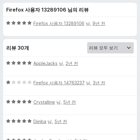
C
Firefox 사용자 13289106 님의 리뷰
o
5
Firefox 사용자 13289106
님,
9년 전
w
점
만
점
b
리뷰 30개
에
5
o
점
5
AppleJacks
님,
2년 전
점
y
만
5
점
Firefox 사용자 14763237
님,
3년 전
점
에
s
만
5
5
점
Crystalline
님,
5년 전
점
t
점
에
만
1
h
5
점
Diinba
님,
5년 전
점
점
에
만
e
5