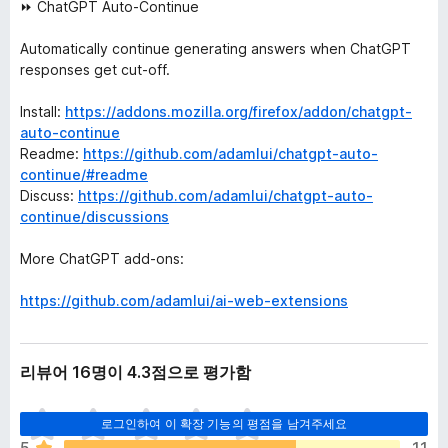
⏩ ChatGPT Auto-Continue
Automatically continue generating answers when ChatGPT
responses get cut-off.
Install:
https://addons.mozilla.org/firefox/addon/chatgpt-
auto-continue
Readme:
https://github.com/adamlui/chatgpt-auto-
continue/#readme
Discuss:
https://github.com/adamlui/chatgpt-auto-
continue/discussions
More ChatGPT add-ons:
https://github.com/adamlui/ai-web-extensions
리뷰어 16명이 4.3점으로 평가함
아
로그인하여 이 확장 기능의 평점을 남겨주세요
직