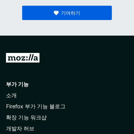
기여하기
M
o
z
i
부가 기능
l
소개
l
a
Firefox 부가 기능 블로그
홈
확장 기능 워크샵
페
개발자 허브
이