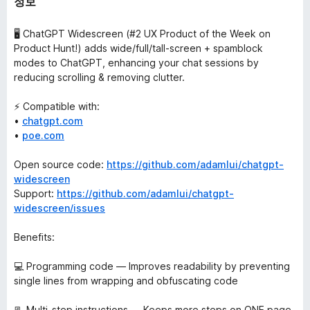
정보
🖥️ ChatGPT Widescreen (#2 UX Product of the Week on
Product Hunt!) adds wide/full/tall-screen + spamblock
modes to ChatGPT, enhancing your chat sessions by
reducing scrolling & removing clutter.
⚡ Compatible with:
•
chatgpt.com
•
poe.com
Open source code:
https://github.com/adamlui/chatgpt-
widescreen
Support:
https://github.com/adamlui/chatgpt-
widescreen/issues
Benefits:
💻 Programming code — Improves readability by preventing
single lines from wrapping and obfuscating code
📃 Multi-step instructions — Keeps more steps on ONE page