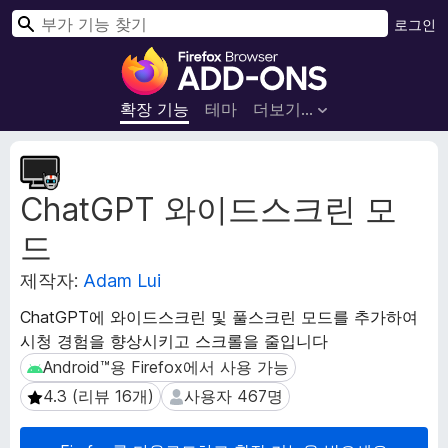
검
로그인
색
F
i
r
확장 기능
테마
더보기…
e
f
확
o
장
ChatGPT 와이드스크린 모
메
x
타
브
드
데
라
이
우
제작자:
Adam Lui
터
저
ChatGPT에 와이드스크린 및 풀스크린 모드를 추가하여
부
시청 경험을 향상시키고 스크롤을 줄입니다
가
Android™용 Firefox에서 사용 가능
Android™용 Firefox에서 사용 가능
기
능
4.3 (리뷰 16개)
사용자 467명
4.3 (리뷰 16개)
사용자 467명