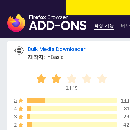
F
i
확장 기능
테
r
e
f
B
Bulk Media Downloader
o
제작자:
InBasic
x
u
브
라
l
5
우
점
저
2.1 / 5
k
만
부
점
가
5
136
에
M
기
2
4
31
.
능
3
26
e
1
2
42
점