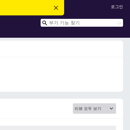
로그인
이
알
림
검
닫
검
기
색
색