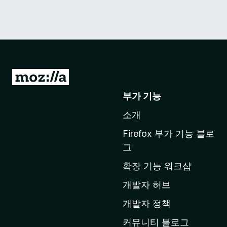
M
o
부가 기능
z
소개
i
l
Firefox 부가 기능 블로
l
그
a
확장 기능 워크샵
홈
페
개발자 허브
이
개발자 정책
지
커뮤니티 블로그
로