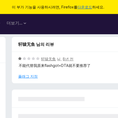
이 부가 기능을 사용하시려면, Firefox를
다운로드
하세요.
마
더보기…
轩辕无鱼 님의 리뷰
5
轩辕无鱼
님,
8년 전
점
不能代替我原来flashgot+DTA就不要推荐了
만
점
플래그 지정
에
1
점