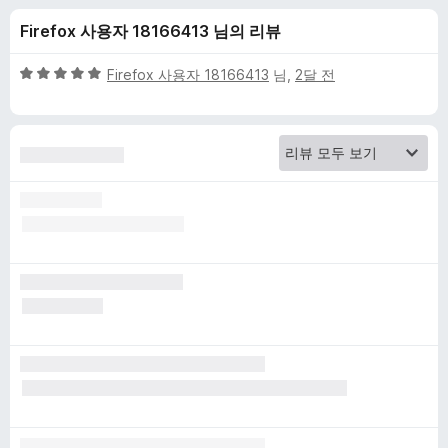
d
Firefox 사용자 18166413 님의 리뷰
e
5
Firefox 사용자 18166413
님,
2달 전
n
점
만
점
-
에
5
무
점
료
비
밀
번
호