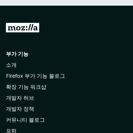
M
o
z
i
부가 기능
l
소개
l
a
Firefox 부가 기능 블로그
홈
확장 기능 워크샵
페
개발자 허브
이
지
개발자 정책
로
커뮤니티 블로그
이
동
포럼