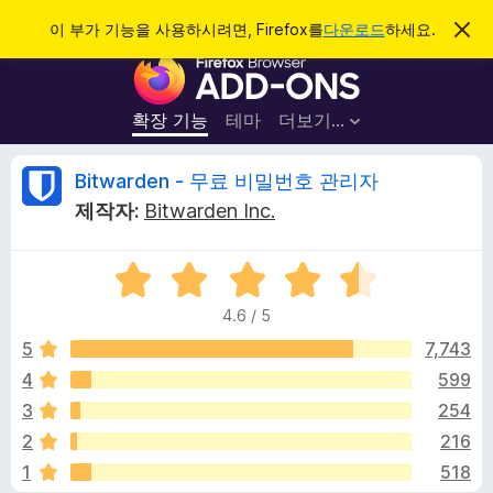
검
로그인
이 부가 기능을 사용하시려면, Firefox를
다운로드
하세요.
이
알
색
F
림
닫
i
기
r
확장 기능
테마
더보기…
e
f
B
Bitwarden - 무료 비밀번호 관리자
o
제작자:
Bitwarden Inc.
x
i
브
5
라
t
점
우
4.6 / 5
만
저
w
점
5
7,743
부
에
4
599
가
a
4
기
3
254
.
능
6
r
2
216
점
1
518