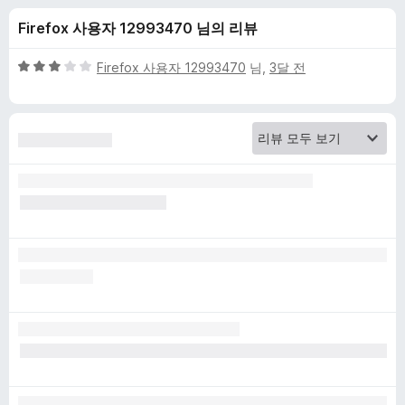
d
Firefox 사용자 12993470 님의 리뷰
e
5
Firefox 사용자 12993470
님,
3달 전
n
점
만
점
-
에
3
무
점
료
비
밀
번
호