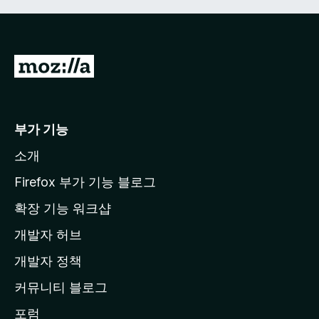
M
o
z
i
부가 기능
l
소개
l
a
Firefox 부가 기능 블로그
홈
확장 기능 워크샵
페
개발자 허브
이
지
개발자 정책
로
커뮤니티 블로그
이
동
포럼