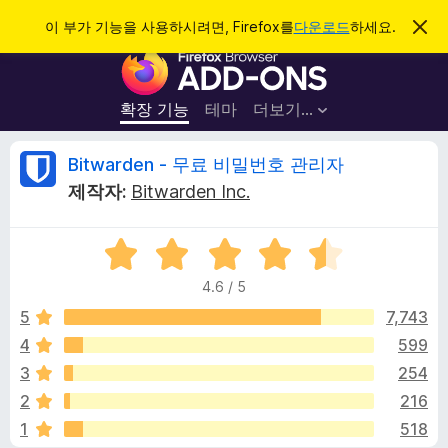
검
로그인
이 부가 기능을 사용하시려면, Firefox를
다운로드
하세요.
이
알
색
F
림
닫
i
기
r
확장 기능
테마
더보기…
e
f
B
Bitwarden - 무료 비밀번호 관리자
o
제작자:
Bitwarden Inc.
x
i
브
5
라
t
점
우
4.6 / 5
만
저
w
점
5
7,743
부
에
4
599
가
a
4
기
3
254
.
능
6
r
2
216
점
1
518