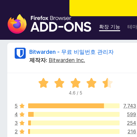
F
i
확장 기능
테
r
e
f
B
Bitwarden - 무료 비밀번호 관리자
o
제작자:
Bitwarden Inc.
x
i
브
라
t
5
우
점
저
4.6 / 5
w
만
부
점
가
5
7,743
에
a
기
4
4
599
.
능
3
254
r
6
2
216
점