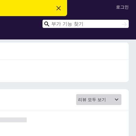
로그인
이
알
림
검
닫
검
기
색
색