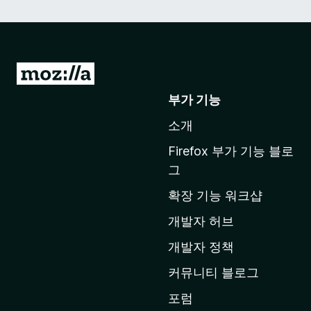
M
o
부가 기능
z
소개
i
l
Firefox 부가 기능 블로
l
그
a
확장 기능 워크샵
홈
페
개발자 허브
이
개발자 정책
지
커뮤니티 블로그
로
이
포럼