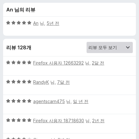
대
An 님의 리뷰
한
5
An
님,
5년 전
리
점
만
점
뷰
리뷰 128개
에
5
점
5
Firefox 사용자 12663292
님,
2달 전
점
만
5
점
RandyK
님,
7달 전
점
에
만
5
5
점
agentscarn475
님,
일 년 전
점
점
에
만
5
5
점
Firefox 사용자 18718630
님,
2년 전
점
점
에
만
5