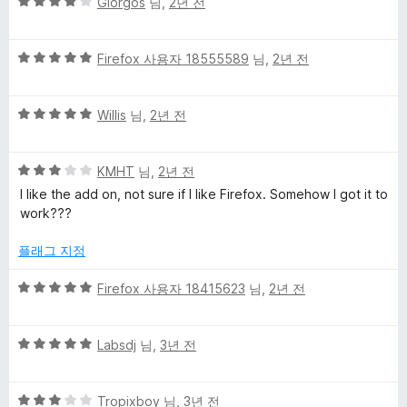
5
점
Giorgos
님,
2년 전
점
점
에
만
5
5
점
Firefox 사용자 18555589
님,
2년 전
점
점
에
만
4
5
점
Willis
님,
2년 전
점
점
에
만
5
5
점
KMHT
님,
2년 전
점
점
에
I like the add on, not sure if I like Firefox. Somehow I got it to
만
5
work???
점
점
에
플래그 지정
3
점
5
Firefox 사용자 18415623
님,
2년 전
점
만
5
점
Labsdj
님,
3년 전
점
에
만
5
5
점
Tropixboy
님,
3년 전
점