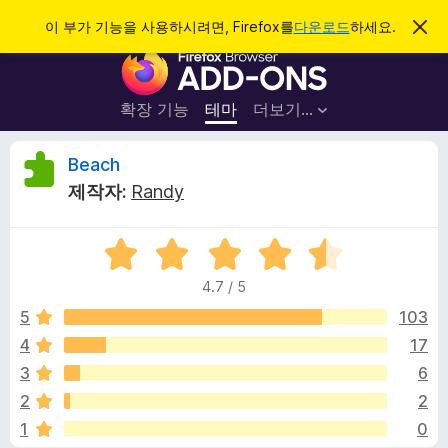
검
로그인
이 부가 기능을 사용하시려면, Firefox를
다운로드
하세요.
이
알
색
F
림
닫
i
기
r
확장 기능
테마
더보기…
e
f
B
Beach
o
제작자:
Randy
x
e
브
5
라
a
점
우
4.7 / 5
만
저
c
점
5
103
부
에
4
17
가
h
4
기
3
6
.
능
7
에
2
2
점
1
0