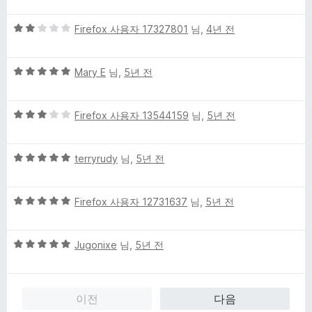
에
만
4
5
점
Firefox 사용자 17327801
님,
4년 전
점
점
에
만
5
5
점
Mary E
님,
5년 전
점
점
에
만
2
5
점
Firefox 사용자 13544159
님,
5년 전
점
점
에
만
5
5
점
terryrudy
님,
5년 전
점
점
에
만
3
5
점
Firefox 사용자 12731637
님,
5년 전
점
점
에
만
5
5
점
Jugonixe
님,
5년 전
점
점
에
만
5
점
점
이전
다음
에