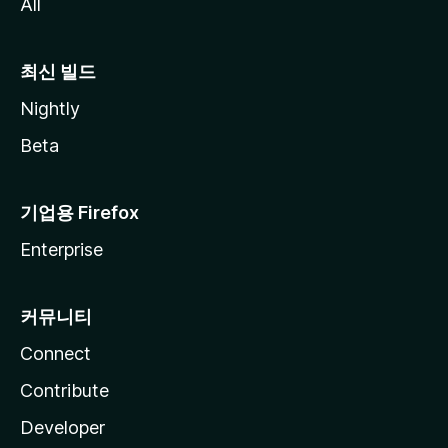
All
최신 빌드
Nightly
Beta
기업용 Firefox
Enterprise
커뮤니티
Connect
Contribute
Developer