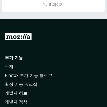
5
1 / 6 페이지
점
M
o
z
i
부가 기능
l
소개
l
a
Firefox 부가 기능 블로그
홈
확장 기능 워크샵
페
개발자 허브
이
지
개발자 정책
로