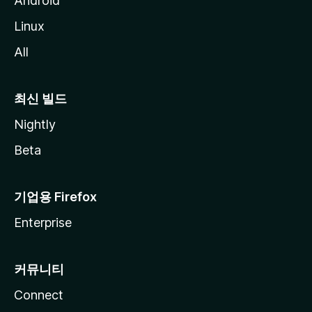
Android
Linux
All
최신 빌드
Nightly
Beta
기업용 Firefox
Enterprise
커뮤니티
Connect