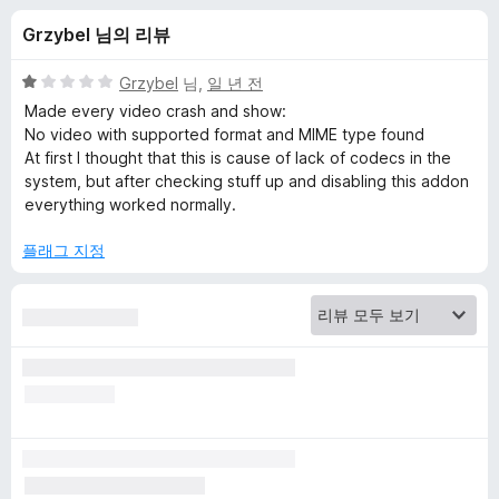
q
Grzybel 님의 리뷰
u
5
Grzybel
님,
일 년 전
a
점
Made every video crash and show:
만
No video with supported format and MIME type found
점
At first I thought that this is cause of lack of codecs in the
l
에
system, but after checking stuff up and disabling this addon
1
everything worked normally.
i
점
플래그 지정
z
e
r
에
대