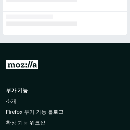
M
o
z
i
부가 기능
l
소개
l
a
Firefox 부가 기능 블로그
홈
확장 기능 워크샵
페