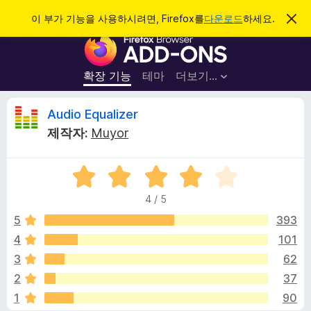
검
로그인
이 부가 기능을 사용하시려면, Firefox를
다운로드
하세요.
이
알
색
F
림
닫
i
기
r
확장 기능
테마
더보기…
e
f
A
Audio Equalizer
o
제작자:
Muyor
x
u
브
5
라
d
점
우
4 / 5
만
저
i
점
5
393
부
에
4
101
가
o
4
기
3
62
점
능
E
2
37
1
90