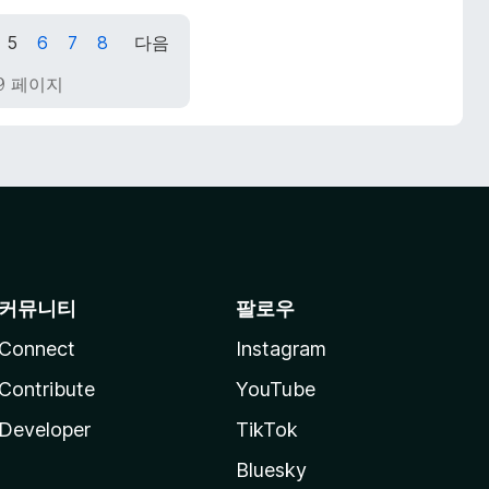
5
6
7
8
다음
 19 페이지
커뮤니티
팔로우
Connect
Instagram
Contribute
YouTube
Developer
TikTok
Bluesky