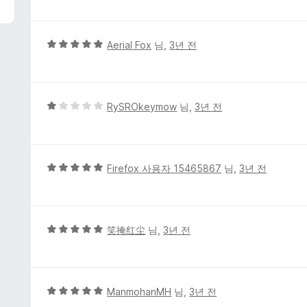
점
만
점
에
5
Aerial Fox
님,
3년 전
5
점
점
만
점
에
5
RySROkeymow
님,
3년 전
5
점
점
만
점
에
5
Firefox 사용자 15465867
님,
3년 전
1
점
점
만
점
에
5
笑掩红尘
님,
3년 전
5
점
점
만
점
에
5
ManmohanMH
님,
3년 전
5
점