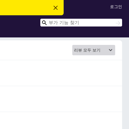
로그인
이
알
림
검
닫
검
기
색
색