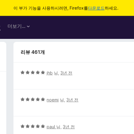
이 부가 기능을 사용하시려면, Firefox를
다운로드
하세요.
마
더보기…
리뷰 461개
5
jhb
님,
3년 전
점
만
점
에
5
noemi
님,
3년 전
5
점
점
만
점
에
5
paul
님,
3년 전
5
점