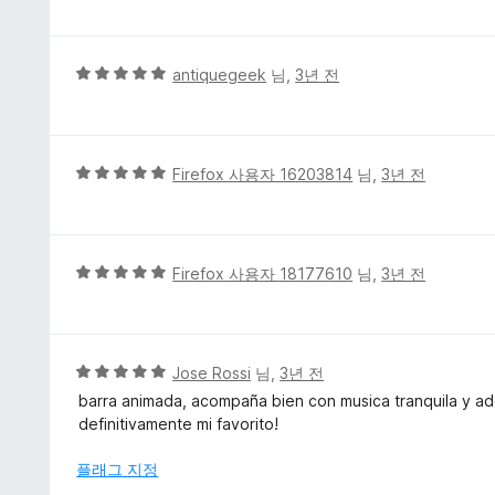
점
만
점
에
5
antiquegeek
님,
3년 전
5
점
점
만
점
에
5
Firefox 사용자 16203814
님,
3년 전
5
점
점
만
점
에
5
Firefox 사용자 18177610
님,
3년 전
5
점
점
만
점
에
5
Jose Rossi
님,
3년 전
5
점
barra animada, acompaña bien con musica tranquila y ad
점
만
definitivamente mi favorito!
점
에
플래그 지정
5