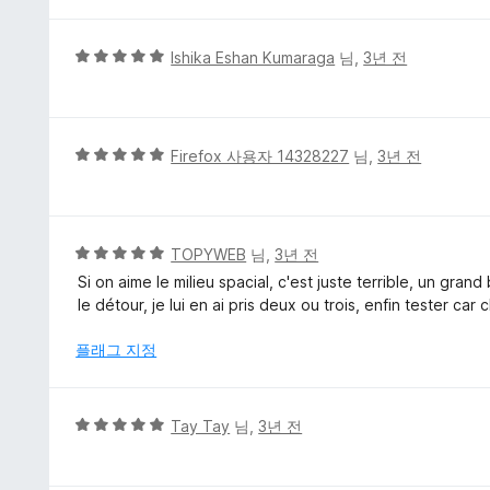
만
점
에
5
Ishika Eshan Kumaraga
님,
3년 전
5
점
점
만
점
에
5
Firefox 사용자 14328227
님,
3년 전
5
점
점
만
점
에
5
TOPYWEB
님,
3년 전
5
점
Si on aime le milieu spacial, c'est juste terrible, un gr
점
만
le détour, je lui en ai pris deux ou trois, enfin tester car
점
에
플래그 지정
5
점
5
Tay Tay
님,
3년 전
점
만