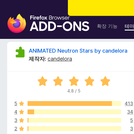
F
i
확장 기능
테
r
e
f
A
ANIMATED Neutron Stars by candelora
o
제작자:
candelora
x
N
브
라
I
5
우
점
저
4.8 / 5
M
만
부
점
가
5
413
에
A
기
4
4
34
.
능
3
5
T
8
2
3
점