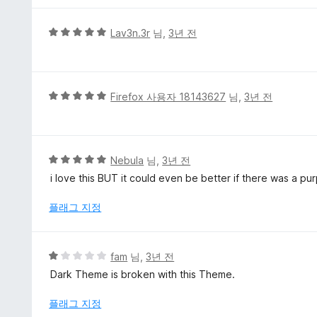
점
5
Lav3n.3r
님,
3년 전
점
만
점
에
5
Firefox 사용자 18143627
님,
3년 전
5
점
점
만
점
에
5
Nebula
님,
3년 전
5
점
i love this BUT it could even be better if there was a pu
점
만
점
플래그 지정
에
5
점
5
fam
님,
3년 전
점
Dark Theme is broken with this Theme.
만
점
플래그 지정
에