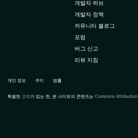
페
개발자 허브
이
개발자 정책
지
커뮤니티 블로그
로
이
포럼
동
버그 신고
리뷰 지침
개인 정보
쿠키
법률
특별한
고지
가 없는 한, 본 사이트의 콘텐츠는
Commons Attribution 