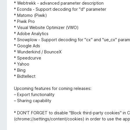
* Webtrekk - advanced parameter description
* Econda - Support decoding for "d" parameter
* Matomo (Piwik)
* Piwik Pro
* Visual Website Optimizer (VWO)
* Adobe Analytics
* Snowplow - Support decoding for "cx" and "ue_cx" param
* Google Ads
* Wunderkind / BounceX
* Speedcurve
* Yahoo
* Bing
* Bidtellect
Upcoming features for coming releases:
– Export functionality
– Sharing capability
* DON'T FORGET to disable "Block third-party cookies" in 
(chrome://settings/content/cookies) in order to use the appl