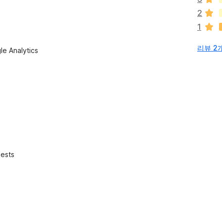
없
2
습
1
니
다
리뷰 2
le Analytics
uests