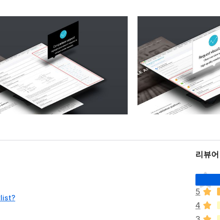
리뷰어
아
직
5
평
list?
4
점
이
3