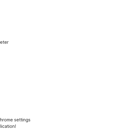
eter
Chrome settings
ication!