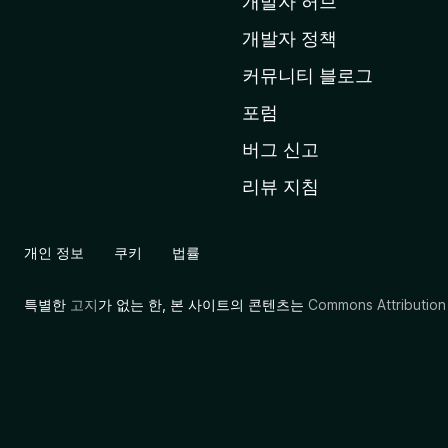
페
개발자 허브
이
개발자 정책
지
커뮤니티 블로그
로
이
포럼
동
버그 신고
리뷰 지침
개인 정보
쿠키
법률
특별한
고지
가 없는 한, 본 사이트의 콘텐츠는
Commons Attribution 