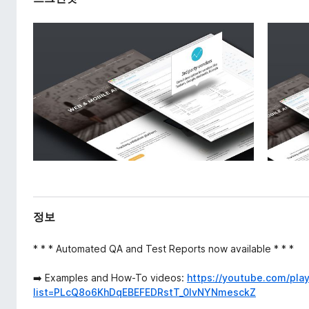
정보
* * * Automated QA and Test Reports now available * * *
➡️ Examples and How-To videos:
https://youtube.com/play
list=PLcQ8o6KhDqEBEFEDRstT_0IvNYNmesckZ