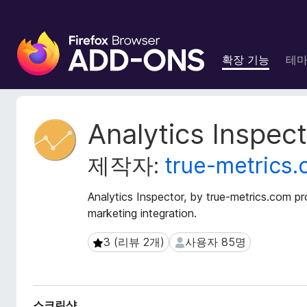
F
i
확장 기능
테
r
e
f
o
확
Analytics Inspec
x
장
메
브
제작자:
true-metrics
타
라
데
우
이
Analytics Inspector, by true-metrics.com p
저
터
marketing integration.
부
가
3 (리뷰 2개)
사용자 85명
3 (리뷰 2개)
사용자 85명
기
능
스크린샷