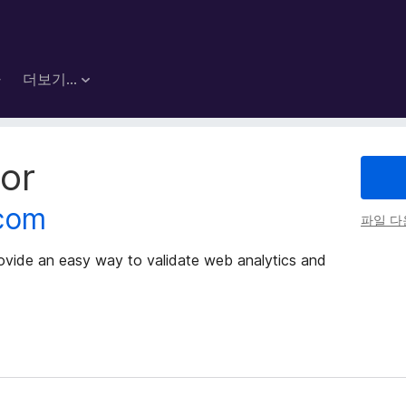
마
더보기…
tor
.com
파일 
rovide an easy way to validate web analytics and